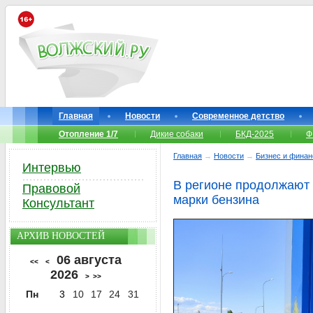
Главная
Новости
Современное детство
Отопление 1/7
Дикие собаки
БКД-2025
Ф
Главная
→
Новости
→
Бизнес и фина
Интервью
В регионе продолжают
Правовой
марки бензина
Консультант
АРХИВ НОВОСТЕЙ
06 августа
<<
<
2026
>
>>
Пн
3
10
17
24
31