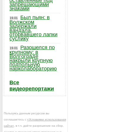
оставленные под
запрещающими
знаками
Был пьян: в
19.01
Волжском
задержали
вандала,
оторвавшего лапки
суслику
Разошелся по
19.01
крупному: в
Волгограде
накрыли крупную
подпольную
нарколабораторию
Все
видеорепортажи
Пользуясь данным ресурсом вы
соглашаетесь с
«Условиями использования
сайта»
, в т.ч. даёте разрешение на сбор,
анализ и хранение своих персональных