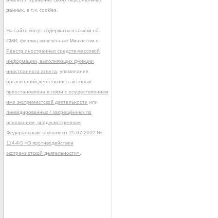
данных, в т.ч. cookies.
На сайте могут содержаться ссылки на
СМИ, физлиц включённые Минюстом в
Реестр иностранных средств массовой
информации, выполняющих функции
иностранного агента
, упоминания
организаций деятельность которых
приостановлена в связи с осуществлением
ими экстремистской деятельности
или
ликвидированных / запрещённых по
основаниям, предусмотренным
Федеральным законом от 25.07.2002 №
114-ФЗ «О противодействии
экстремистской деятельности»
.