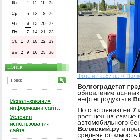
Вт
4
11
18
25
Ср
5
12
19
26
Чт
6
13
20
27
Пт
7
14
21
28
Сб
1
8
15
22
29
Вс
2
9
16
23
30
ПОИСК
Фото из архива. © Волж
Волгоградстат
пред
обновление данных
нефтепродукты в
В
Использование
информации сайта
По состоянию на
7
рост цен на самые 
Условия
автомобильного бе
использования
Волжский.ру
в пре
сайта
средняя стоимость