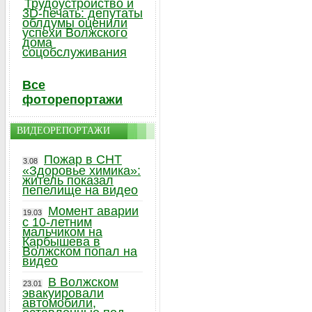
Трудоустройство и
3D-печать: депутаты
облдумы оценили
успехи Волжского
дома
соцобслуживания
Все
фоторепортажи
ВИДЕОРЕПОРТАЖИ
Пожар в СНТ
3.08
«Здоровье химика»:
житель показал
пепелище на видео
Момент аварии
19.03
с 10-летним
мальчиком на
Карбышева в
Волжском попал на
видео
В Волжском
23.01
эвакуировали
автомобили,