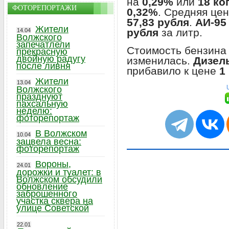
на
0,29%
или
18 ко
ФОТОРЕПОРТАЖИ
0,32%
. Средняя цен
57,83 рубля
.
АИ-95
Жители
рубля
за литр.
14.04
Волжского
запечатлели
Стоимость бензин
прекрасную
двойную радугу
изменилась.
Дизел
после ливня
прибавило к цене
1
Жители
13.04
Волжского
празднуют
пахсальную
неделю:
фоторепортаж
В Волжском
10.04
зацвела весна:
фоторепортаж
Вороны,
24.01
дорожки и туалет: в
Волжском обсудили
обновление
заброшенного
участка сквера на
улице Советской
22.01