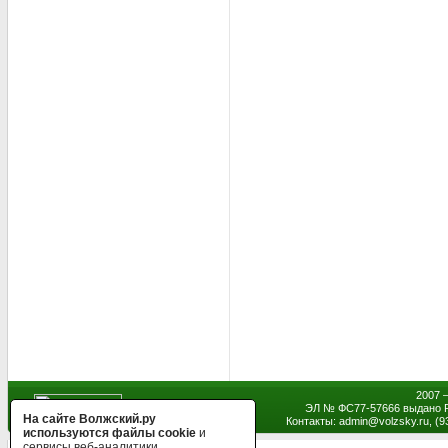
2007 
ЭЛ № ФС77-57666 выдано Р
На сайте Волжский.ру
Контакты: admin
@
volzsky.ru, (
используются файлы cookie
и
сервисы веб-аналитики