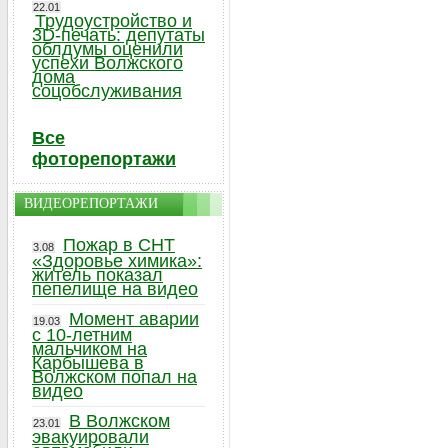
22.01
Трудоустройство и
3D-печать: депутаты
облдумы оценили
успехи Волжского
дома
соцобслуживания
Все
фоторепортажи
ВИДЕОРЕПОРТАЖИ
Пожар в СНТ
3.08
«Здоровье химика»:
житель показал
пепелище на видео
Момент аварии
19.03
с 10-летним
мальчиком на
Карбышева в
Волжском попал на
видео
В Волжском
23.01
эвакуировали