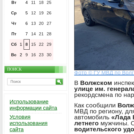
Вт
4
11
18
25
Ср
5
12
19
26
Чт
6
13
20
27
Пт
7
14
21
28
Сб
1
8
15
22
29
Вс
2
9
16
23
30
ПОИСК
Фото © ГУ МВД по Волг
В
Волжском
инспек
улице им. генера
рекордсмена по на
Использование
Как сообщили
Волж
информации сайта
МВД по региону, дл
автомобиль
«Лада 
Условия
летнего
мужчины. О
использования
водительского уд
сайта