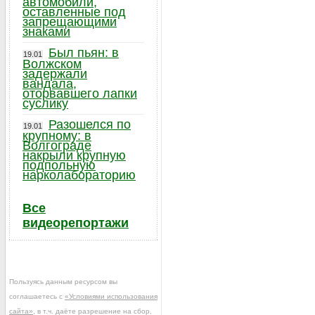
автомобили,
оставленные под
запрещающими
знаками
Был пьян: в
19.01
Волжском
задержали
вандала,
оторвавшего лапки
суслику
Разошелся по
19.01
крупному: в
Волгограде
накрыли крупную
подпольную
нарколабораторию
Все
видеорепортажи
Пользуясь данным ресурсом вы
соглашаетесь с
«Условиями использования
сайта»
, в т.ч. даёте разрешение на сбор,