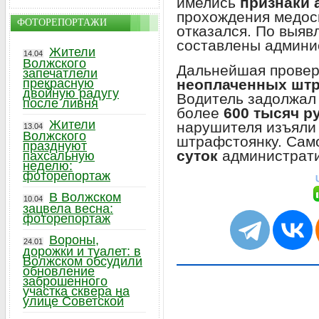
имелись
признаки 
прохождения медос
ФОТОРЕПОРТАЖИ
отказался. По выя
составлены админи
Жители
14.04
Волжского
Дальнейшая провер
запечатлели
неоплаченных шт
прекрасную
двойную радугу
Водитель задолжал
после ливня
более
600 тысяч р
Жители
нарушителя изъяли
13.04
Волжского
штрафстоянку. Сам
празднуют
суток
администрати
пахсальную
неделю:
фоторепортаж
В Волжском
10.04
зацвела весна:
фоторепортаж
Вороны,
24.01
дорожки и туалет: в
Волжском обсудили
обновление
заброшенного
участка сквера на
улице Советской