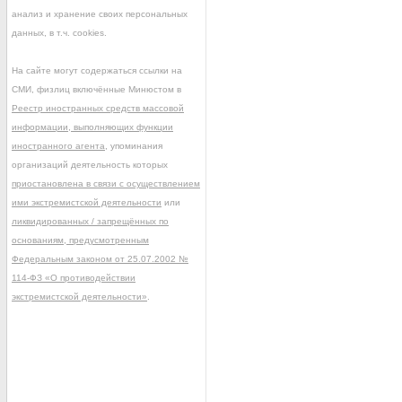
анализ и хранение своих персональных
данных, в т.ч. cookies.
На сайте могут содержаться ссылки на
СМИ, физлиц включённые Минюстом в
Реестр иностранных средств массовой
информации, выполняющих функции
иностранного агента
, упоминания
организаций деятельность которых
приостановлена в связи с осуществлением
ими экстремистской деятельности
или
ликвидированных / запрещённых по
основаниям, предусмотренным
Федеральным законом от 25.07.2002 №
114-ФЗ «О противодействии
экстремистской деятельности»
.