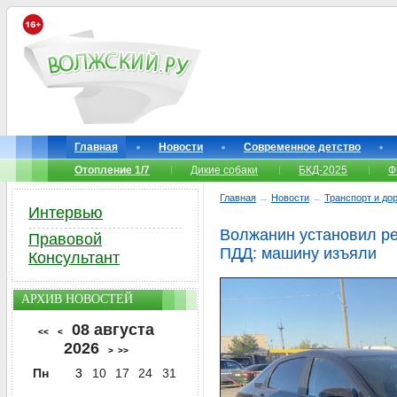
Главная
Новости
Современное детство
Отопление 1/7
Дикие собаки
БКД-2025
Ф
Главная
→
Новости
→
Транспорт и до
Интервью
Волжанин установил ре
Правовой
ПДД: машину изъяли
Консультант
АРХИВ НОВОСТЕЙ
08 августа
<<
<
2026
>
>>
Пн
3
10
17
24
31