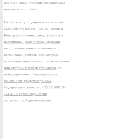
анализ и хранение своих персональных
данных, в т.ч. cookies.
На сайте могут содержаться ссылки на
СМИ, физлиц включённые Минюстом в
Реестр иностранных средств массовой
информации, выполняющих функции
иностранного агента
, упоминания
организаций деятельность которых
приостановлена в связи с осуществлением
ими экстремистской деятельности
или
ликвидированных / запрещённых по
основаниям, предусмотренным
Федеральным законом от 25.07.2002 №
114-ФЗ «О противодействии
экстремистской деятельности»
.