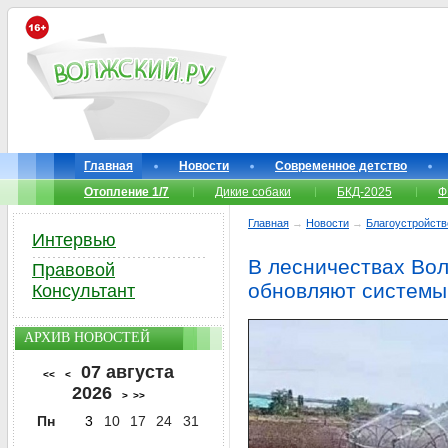
Главная
Новости
Современное детство
Отопление 1/7
Дикие собаки
БКД-2025
Ф
Главная
→
Новости
→
Благоустройств
Интервью
В лесничествах Вол
Правовой
обновляют системы
Консультант
АРХИВ НОВОСТЕЙ
07 августа
<<
<
2026
>
>>
Пн
3
10
17
24
31