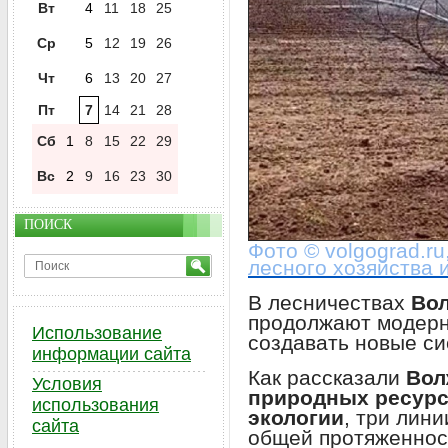
Вт
4
11
18
25
Ср
5
12
19
26
Чт
6
13
20
27
Пт
7
14
21
28
Сб
1
8
15
22
29
Вс
2
9
16
23
30
ПОИСК
Фото © volgograd.r
лесного хозяйства 
В лесничествах
Вол
продолжают модерн
Использование
создавать новые с
информации сайта
Как рассказали
Вол
Условия
природных ресурсо
использования
экологии
, три лин
сайта
общей протяженнос