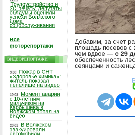
22.01
Трудоустройство и
3D-печать: депутаты
облдумы оценили
успехи Волжского
дома
соцобслуживания
Все
Добавим, за счет р
фоторепортажи
площадь посевов с 
чем вдвое —
с 29 д
обеспеченность ле
ВИДЕОРЕПОРТАЖИ
сеянцами и саженц
Пожар в СНТ
3.08
«Здоровье химика»:
В
житель показал
пепелище на видео
Момент аварии
19.03
с 10-летним
мальчиком на
Карбышева в
Волжском попал на
видео
В Волжском
23.01
эвакуировали
автомобили,