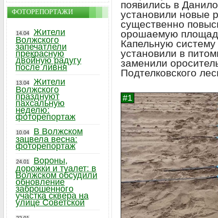
появились в Данило
ФОТОРЕПОРТАЖИ
установили новые р
существенно повыси
Жители
орошаемую площад
14.04
Волжского
Капельную систему
запечатлели
установили в питом
прекрасную
двойную радугу
заменили ороситель
после ливня
Подтелковского лес
Жители
13.04
Волжского
празднуют
пахсальную
неделю:
фоторепортаж
В Волжском
10.04
зацвела весна:
фоторепортаж
Вороны,
24.01
дорожки и туалет: в
Волжском обсудили
обновление
заброшенного
участка сквера на
улице Советской