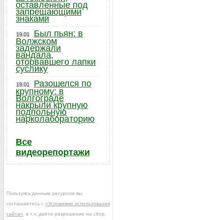
оставленные под
запрещающими
знаками
Был пьян: в
19.01
Волжском
задержали
вандала,
оторвавшего лапки
суслику
Разошелся по
19.01
крупному: в
Волгограде
накрыли крупную
подпольную
нарколабораторию
Все
видеорепортажи
Пользуясь данным ресурсом вы
соглашаетесь с
«Условиями использования
сайта»
, в т.ч. даёте разрешение на сбор,