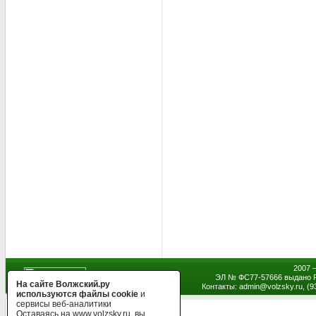
2007 
ЭЛ № ФС77-57666 выдано Р
На сайте Волжский.ру
Контакты: admin
@
volzsky.ru, (
используются файлы cookie
и
сервисы веб-аналитики
Оставаясь на www.volzsky.ru, вы