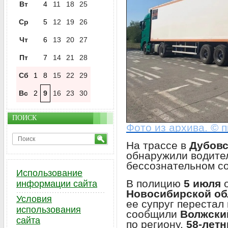
Вт
4
11
18
25
Ср
5
12
19
26
Чт
6
13
20
27
Пт
7
14
21
28
Сб
1
8
15
22
29
Вс
2
9
16
23
30
ПОИСК
Фото из архива. © 
На трассе в
Дубовс
обнаружили водите
бессознательном с
Использование
В полицию
5 июля
о
информации сайта
Новосибирской об
Условия
ее супруг перестал 
использования
сообщили
Волжски
сайта
по региону,
58-летн