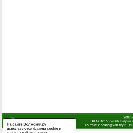
2007 
ЭЛ № ФС77-57666 выдано Р
На сайте Волжский.ру
Контакты: admin
@
volzsky.ru, (
используются файлы cookie
и
сервисы веб-аналитики