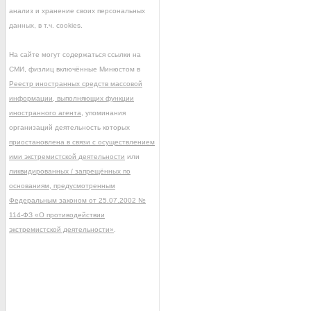
анализ и хранение своих персональных
данных, в т.ч. cookies.
На сайте могут содержаться ссылки на
СМИ, физлиц включённые Минюстом в
Реестр иностранных средств массовой
информации, выполняющих функции
иностранного агента
, упоминания
организаций деятельность которых
приостановлена в связи с осуществлением
ими экстремистской деятельности
или
ликвидированных / запрещённых по
основаниям, предусмотренным
Федеральным законом от 25.07.2002 №
114-ФЗ «О противодействии
экстремистской деятельности»
.