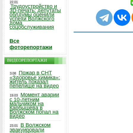
22.01
Трудоустройство и
3D-печать: депутаты
облдумы оценили
успехи Волжского
дома
соцобслуживания
Все
фоторепортажи
ВИДЕОРЕПОРТАЖИ
Пожар в СНТ
3.08
«Здоровье химика»:
житель показал
пепелище на видео
Момент аварии
19.03
с 10-летним
мальчиком на
Карбышева в
Волжском попал на
видео
В Волжском
23.01
эвакуировали