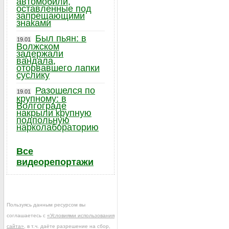
автомобили,
оставленные под
запрещающими
знаками
Был пьян: в
19.01
Волжском
задержали
вандала,
оторвавшего лапки
суслику
Разошелся по
19.01
крупному: в
Волгограде
накрыли крупную
подпольную
нарколабораторию
Все
видеорепортажи
Пользуясь данным ресурсом вы
соглашаетесь с
«Условиями использования
сайта»
, в т.ч. даёте разрешение на сбор,