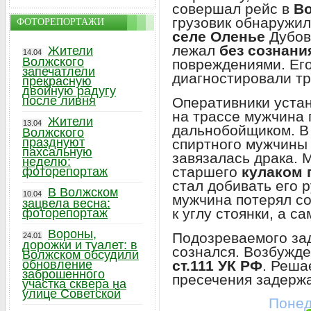
совершал рейс в
Во
грузовик обнаружил
ФОТОРЕПОРТАЖИ
селе Оленье
Дубов
лежал
без сознани
Жители
14.04
Волжского
повреждениями. Его
запечатлели
диагностировали тр
прекрасную
двойную радугу
после ливня
Оперативники устан
на трассе мужчина
Жители
13.04
дальнобойщиком. В
Волжского
празднуют
спиртного мужчины 
пахсальную
завязалась драка. 
неделю:
старшего
кулаком 
фоторепортаж
стал добивать его р
В Волжском
10.04
мужчина потерял со
зацвела весна:
к углу стоянки, а с
фоторепортаж
Вороны,
Подозреваемого за
24.01
дорожки и туалет: в
сознался. Возбужде
Волжском обсудили
ст.111 УК РФ
. Реша
обновление
заброшенного
пресечения задерж
участка сквера на
улице Советской
Понед