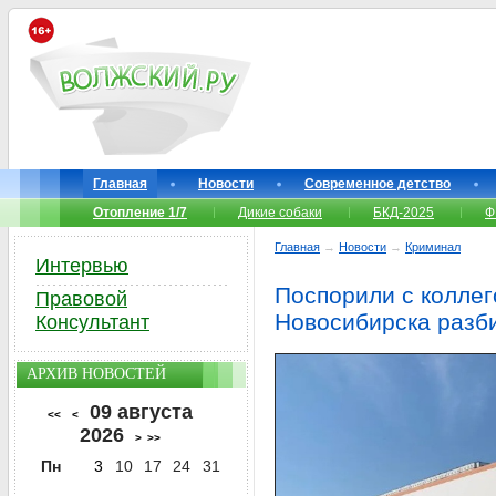
Главная
Новости
Современное детство
Отопление 1/7
Дикие собаки
БКД-2025
Ф
Главная
→
Новости
→
Криминал
Интервью
Поспорили с коллег
Правовой
Новосибирска разби
Консультант
АРХИВ НОВОСТЕЙ
09 августа
<<
<
2026
>
>>
Пн
3
10
17
24
31