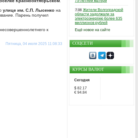
оселке Краснооктябрьском
.
75-летней матери
по
улице им. С.П. Лысенко
на
Жители Волгоградской
7.08
области задолжали за
ывание. Парень получил
электроэнергию более 635
миллионов рублей
 несовершеннолетнего к
Ещё новое на сайте
СОЦСЕТИ
Пятница, 04 июля 2025 11:08:33
КУРСЫ ВАЛЮТ
Сегодня
$ 82.17
€ 94.84