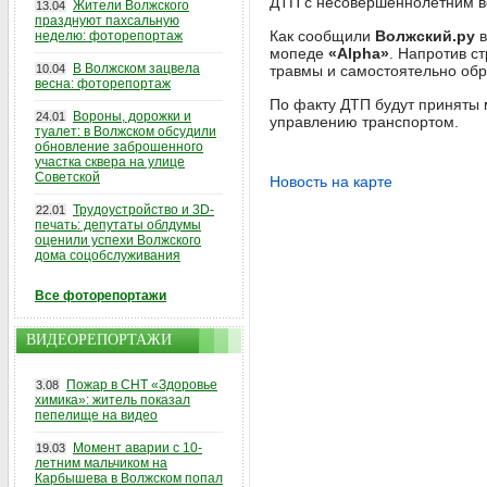
ДТП с несовершеннолетним в
Жители Волжского
13.04
празднуют пахсальную
Как сообщили
Волжский.ру
в
неделю: фоторепортаж
мопеде
«Alpha»
. Напротив с
В Волжском зацвела
10.04
травмы и самостоятельно обр
весна: фоторепортаж
По факту ДТП будут приняты
Вороны, дорожки и
24.01
управлению транспортом.
туалет: в Волжском обсудили
обновление заброшенного
участка сквера на улице
Советской
Новость на карте
Трудоустройство и 3D-
22.01
печать: депутаты облдумы
оценили успехи Волжского
дома соцобслуживания
Все фоторепортажи
ВИДЕОРЕПОРТАЖИ
Пожар в СНТ «Здоровье
3.08
химика»: житель показал
пепелище на видео
Момент аварии с 10-
19.03
летним мальчиком на
Карбышева в Волжском попал