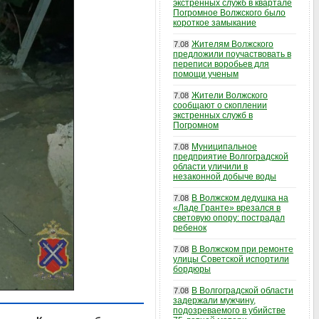
экстренных служб в квартале
Погромное Волжского было
короткое замыкание
Жителям Волжского
7.08
предложили поучаствовать в
переписи воробьев для
помощи ученым
Жители Волжского
7.08
сообщают о скоплении
экстренных служб в
Погромном
Муниципальное
7.08
предприятие Волгоградской
области уличили в
незаконной добыче воды
В Волжском дедушка на
7.08
«Ладе Гранте» врезался в
световую опору: пострадал
ребенок
В Волжском при ремонте
7.08
улицы Советской испортили
бордюры
В Волгоградской области
7.08
задержали мужчину,
подозреваемого в убийстве