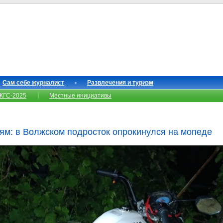
Сам себе журналист
Развлечения и туризм
КГС-2025
Местные инициативы
ям: в Волжском подросток опрокинулся на мопеде