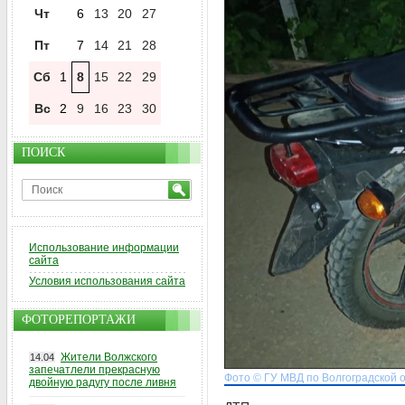
Чт
6
13
20
27
Пт
7
14
21
28
Сб
1
8
15
22
29
Вс
2
9
16
23
30
ПОИСК
Использование информации
сайта
Условия использования сайта
ФОТОРЕПОРТАЖИ
Жители Волжского
14.04
запечатлели прекрасную
Фото © ГУ МВД по Волгоградской 
двойную радугу после ливня