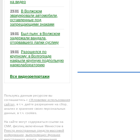
на видео
В Волжском
23.01
эвакуировали автомобили,
оставленные под
запрещающими знаками
Был пьян: в Волжском
19.01
задержали вандала,
оторвавшего лапки суслику
Разошелся по
19.01
крупному: в Волгограде
накрыли крупную подпольную
нарколабораторию
Все видеорепортажи
Пользуясь данным ресурсом вы
соглашаетесь с
«Условиями использования
сайта»
, в т.ч. даёте разрешение на сбор,
анализ и хранение своих персональных
данных, в т.ч. cookies.
На сайте могут содержаться ссылки на
СМИ, физлиц включённые Минюстом в
Реестр иностранных средств массовой
информации, выполняющих функции
иностранного агента
, упоминания