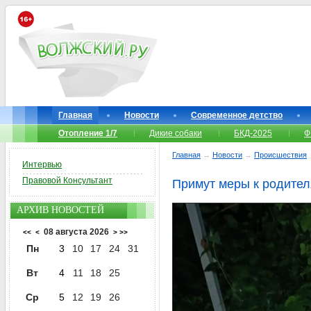
Главная
Новости
Современное детство
Отопление 1/7
Дикие собаки
БКД-2025
Ф
Главная
→
Новости
→
Происшествия
Интервью
Правовой Консультант
Примут меры к родител
АРХИВ НОВОСТЕЙ
08 августа 2026
<<
<
>
>>
Пн
3
10
17
24
31
Вт
4
11
18
25
Ср
5
12
19
26