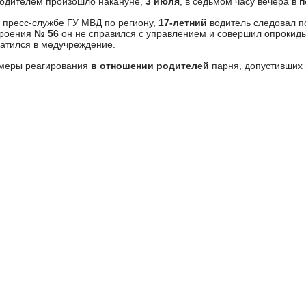
одителем произошло накануне,
3 июля
, в седьмом часу вечера в
п
 пресс-службе ГУ МВД по региону,
17-летний
водитель следовал 
троения
№ 56
он не справился с управлением и совершил опрокид
атился в медучреждение.
 меры реагирования
в отношении родителей
парня, допустивших