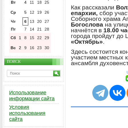
Вт
4
11
18
25
Как рассказали
Вол
епархии,
сбор учас
Ср
5
12
19
26
Соборного храма А
Чт
6
13
20
27
Богослова
на улиц
Пт
7
14
21
28
начнётся в
18.00 ча
города пройдут до 
Сб
1
8
15
22
29
«Октябрь»
.
Вс
2
9
16
23
30
Здесь состоится ко
участием местных к
ПОИСК
ансамбля духовенс
Использование
информации сайта
Условия
использования
сайта