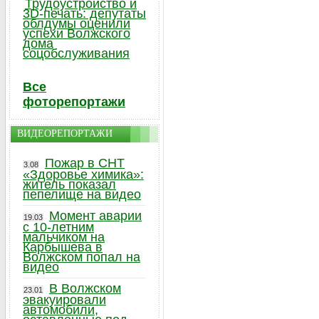
Трудоустройство и
3D-печать: депутаты
облдумы оценили
успехи Волжского
дома
соцобслуживания
Все
фоторепортажи
ВИДЕОРЕПОРТАЖИ
Пожар в СНТ
3.08
«Здоровье химика»:
житель показал
пепелище на видео
Момент аварии
19.03
с 10-летним
мальчиком на
Карбышева в
Волжском попал на
видео
В Волжском
23.01
эвакуировали
автомобили,