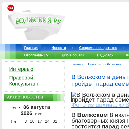
Главная
Новости
Современное детство
Отопление 1/7
Дикие собаки
БКД-2025
Ф
Главная
→
Новости
→
Общество
Интервью
В Волжском в день 
Правовой
пройдет парад сем
Консультант
АРХИВ НОВОСТЕЙ
Фото из архива. © 
06 августа
<<
<
2026
В
Волжском
8 июля
>
>>
благоверных князя 
Пн
3
10
17
24
31
состоится парад сем