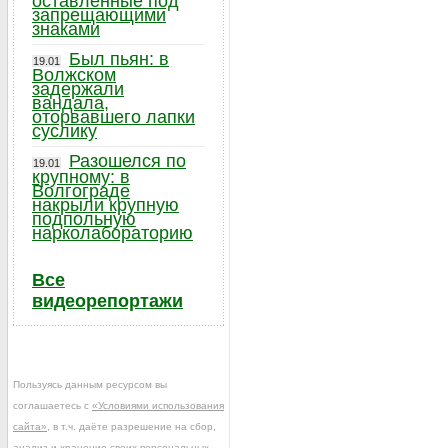
оставленные под
запрещающими
знаками
Был пьян: в
19.01
Волжском
задержали
вандала,
оторвавшего лапки
суслику
Разошелся по
19.01
крупному: в
Волгограде
накрыли крупную
подпольную
нарколабораторию
Все
видеорепортажи
Пользуясь данным ресурсом вы
соглашаетесь с
«Условиями использования
сайта»
, в т.ч. даёте разрешение на сбор,
анализ и хранение своих персональных