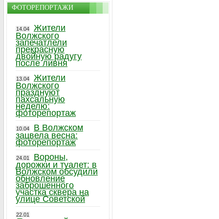
ФОТОРЕПОРТАЖИ
Жители
14.04
Волжского
запечатлели
прекрасную
двойную радугу
после ливня
Жители
13.04
Волжского
празднуют
пахсальную
неделю:
фоторепортаж
В Волжском
10.04
зацвела весна:
фоторепортаж
Вороны,
24.01
дорожки и туалет: в
Волжском обсудили
обновление
заброшенного
участка сквера на
улице Советской
22.01