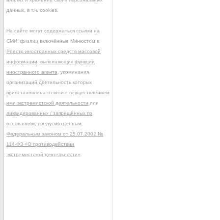
данных, в т.ч. cookies.
На сайте могут содержаться ссылки на
СМИ, физлиц включённые Минюстом в
Реестр иностранных средств массовой
информации, выполняющих функции
иностранного агента
, упоминания
организаций деятельность которых
приостановлена в связи с осуществлением
ими экстремистской деятельности
или
ликвидированных / запрещённых по
основаниям, предусмотренным
Федеральным законом от 25.07.2002 №
114-ФЗ «О противодействии
экстремистской деятельности»
.