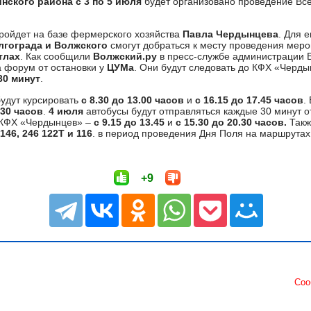
нского района с 3 по 5 июля
будет организовано проведение Вс
ройдет на базе фермерского хозяйства
Павла Чердынцева
. Для 
лгограда и Волжского
смогут добраться к месту проведения меро
тлах
. Как сообщили
Волжский.ру
в пресс-службе администрации В
 форум от остановки у
ЦУМа
. Они будут следовать до КФХ «Черды
30 минут
.
удут курсировать
с 8.30 до 13.00 часов
и
с 16.15 до 17.45 часов
.
.30 часов
.
4 июля
автобусы будут отправляться каждые 30 минут 
 КФХ «Чердынцев» –
с 9.15 до 13.45
и
с 15.30 до 20.30 часов.
Такж
146, 246 122Т и 116
. в период проведения Дня Поля на маршрутах
+9