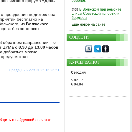
ероссийского форума
«День
ребенок
В Волжском при ремонте
7.08
улицы Советской испортили
его провдеения подготовлена
бордюры
приятий бесплатно на
олжского, из
Волжского
Ещё новое на сайте
нцев» без остановок.
СОЦСЕТИ
 В обратном направлении –
с
от ЦУМа
с 8.30 до 13.00 часов
е добраться можно
 предусмотрят
КУРСЫ ВАЛЮТ
Среда, 02 июля 2025 16:26:51
Сегодня
$ 82.17
€ 94.84