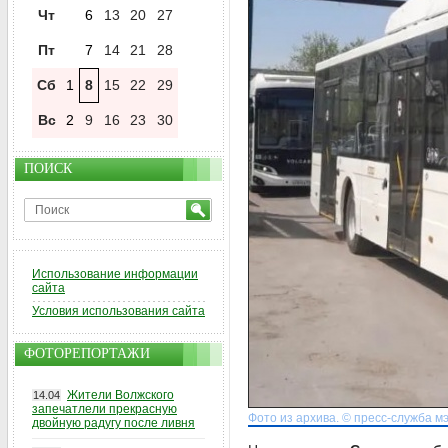
Чт
6
13
20
27
Пт
7
14
21
28
Сб
1
8
15
22
29
Вс
2
9
16
23
30
ПОИСК
Использование информации
сайта
Условия использования сайта
ФОТОРЕПОРТАЖИ
Жители Волжского
14.04
запечатлели прекрасную
Фото из архива. © пресс-служба м
двойную радугу после ливня