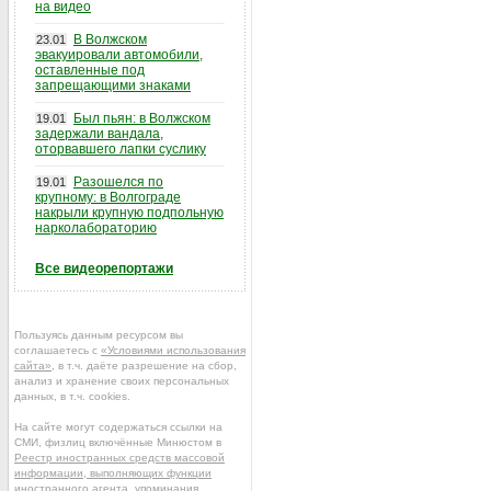
на видео
В Волжском
23.01
эвакуировали автомобили,
оставленные под
запрещающими знаками
Был пьян: в Волжском
19.01
задержали вандала,
оторвавшего лапки суслику
Разошелся по
19.01
крупному: в Волгограде
накрыли крупную подпольную
нарколабораторию
Все видеорепортажи
Пользуясь данным ресурсом вы
соглашаетесь с
«Условиями использования
сайта»
, в т.ч. даёте разрешение на сбор,
анализ и хранение своих персональных
данных, в т.ч. cookies.
На сайте могут содержаться ссылки на
СМИ, физлиц включённые Минюстом в
Реестр иностранных средств массовой
информации, выполняющих функции
иностранного агента
, упоминания