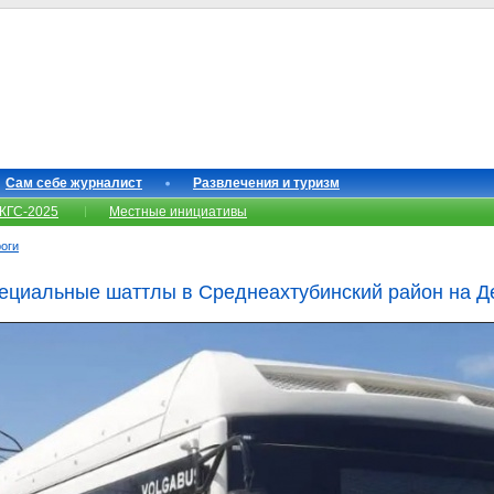
Сам себе журналист
Развлечения и туризм
КГС-2025
Местные инициативы
роги
пециальные шаттлы в Среднеахтубинский район на Д