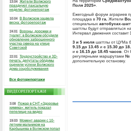
На территории
Среднеахтуби
Жители Волжского
13.04
Поля 2025»
.
празднуют пахсальную
неделю: фоторепортаж
Ежегодный форум аграриев п
В Волжском зацвела
10.04
площадка в
70 га.
Жители
Во
весна: фоторепортаж
специальных
автобусах-шат
шаттлы будут отправляться на
Вороны, дорожки и
24.01
Интервал движения составит
туалет: в Волжском обсудили
обновление заброшенного
3 и 5 июля
шаттлы от ЦУМа б
участка сквера на улице
9.15 до 13.45
и
с 15.30 до 18
Советской
и
с 16.15 до 18.45 часов
. От
регулярными маршрутами
№ 
Трудоустройство и 3D-
22.01
печать: депутаты облдумы
дополнительную остановку.
оценили успехи Волжского
дома соцобслуживания
Все фоторепортажи
ВИДЕОРЕПОРТАЖИ
Пожар в СНТ «Здоровье
3.08
химика»: житель показал
пепелище на видео
Момент аварии с 10-
19.03
летним мальчиком на
Карбышева в Волжском попал