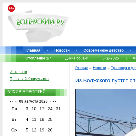
Главная
Новости
Современное детство
Отопление 1/7
Дикие собаки
БКД-2025
Ф
Главная
→
Новости
→
Транспорт и до
Интервью
Правовой Консультант
Из Волжского пустят с
АРХИВ НОВОСТЕЙ
08 августа 2026
<<
<
>
>>
Пн
3
10
17
24
31
Вт
4
11
18
25
Ср
5
12
19
26