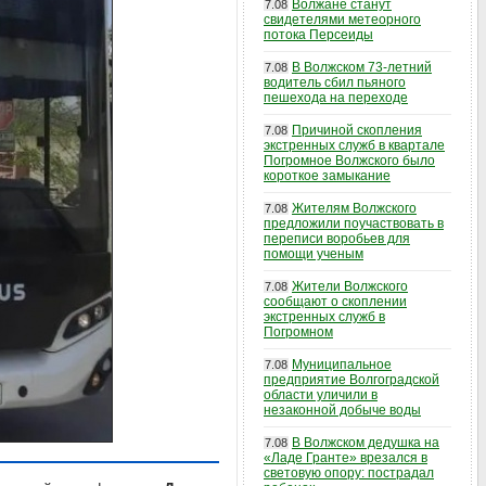
Волжане станут
7.08
свидетелями метеорного
потока Персеиды
В Волжском 73-летний
7.08
водитель сбил пьяного
пешехода на переходе
Причиной скопления
7.08
экстренных служб в квартале
Погромное Волжского было
короткое замыкание
Жителям Волжского
7.08
предложили поучаствовать в
переписи воробьев для
помощи ученым
Жители Волжского
7.08
сообщают о скоплении
экстренных служб в
Погромном
Муниципальное
7.08
предприятие Волгоградской
области уличили в
незаконной добыче воды
В Волжском дедушка на
7.08
«Ладе Гранте» врезался в
световую опору: пострадал