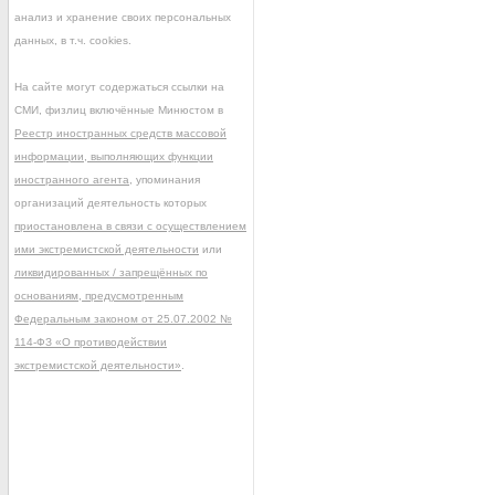
анализ и хранение своих персональных
данных, в т.ч. cookies.
На сайте могут содержаться ссылки на
СМИ, физлиц включённые Минюстом в
Реестр иностранных средств массовой
информации, выполняющих функции
иностранного агента
, упоминания
организаций деятельность которых
приостановлена в связи с осуществлением
ими экстремистской деятельности
или
ликвидированных / запрещённых по
основаниям, предусмотренным
Федеральным законом от 25.07.2002 №
114-ФЗ «О противодействии
экстремистской деятельности»
.