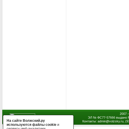
2007 
ЭЛ № ФС77-57666 выдано Р
На сайте Волжский.ру
Контакты: admin
@
volzsky.ru, (
используются файлы cookie
и
сервисы веб-аналитики