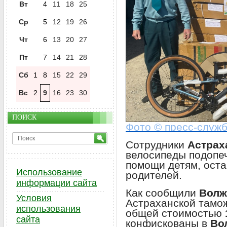
Вт
4
11
18
25
Ср
5
12
19
26
Чт
6
13
20
27
Пт
7
14
21
28
Сб
1
8
15
22
29
Вс
2
9
16
23
30
ПОИСК
Фото © пресс-служ
Сотрудники
Астрах
велосипеды подопе
помощи детям, ост
Использование
родителей.
информации сайта
Как сообщили
Волж
Условия
Астраханской тамо
использования
общей стоимостью
сайта
конфискованы в
Во