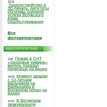
22.01
Трудоустройство и
3D-печать: депутаты
облдумы оценили
успехи Волжского
дома
соцобслуживания
Все
фоторепортажи
ВИДЕОРЕПОРТАЖИ
Пожар в СНТ
3.08
«Здоровье химика»:
житель показал
пепелище на видео
Момент аварии
19.03
с 10-летним
мальчиком на
Карбышева в
Волжском попал на
видео
В Волжском
23.01
эвакуировали