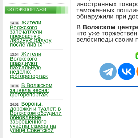
иностранных товар
таможенных пошлин
ФОТОРЕПОРТАЖИ
обнаружили при дос
Жители
14.04
В
Волжском центр
Волжского
запечатлели
что уже торжестве
прекрасную
велосипеды своим 
двойную радугу
после ливня
Жители
13.04
Волжского
празднуют
пахсальную
неделю:
фоторепортаж
В Волжском
10.04
зацвела весна:
фоторепортаж
Вороны,
24.01
дорожки и туалет: в
Волжском обсудили
обновление
заброшенного
участка сквера на
улице Советской