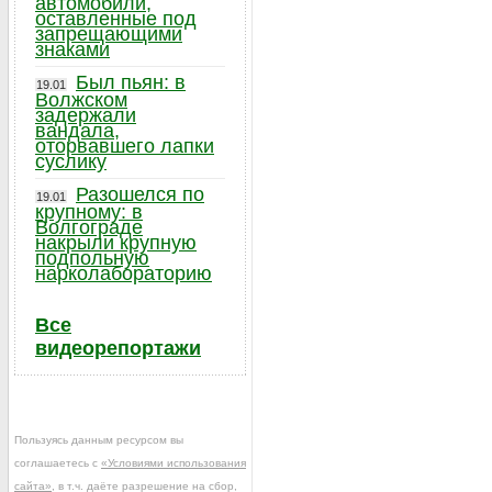
автомобили,
оставленные под
запрещающими
знаками
Был пьян: в
19.01
Волжском
задержали
вандала,
оторвавшего лапки
суслику
Разошелся по
19.01
крупному: в
Волгограде
накрыли крупную
подпольную
нарколабораторию
Все
видеорепортажи
Пользуясь данным ресурсом вы
соглашаетесь с
«Условиями использования
сайта»
, в т.ч. даёте разрешение на сбор,