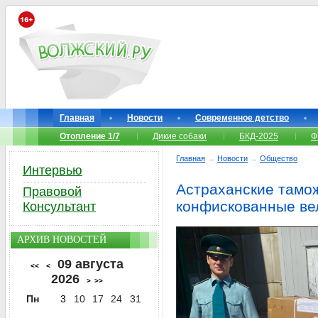
Главная
Новости
Современное детство
Отопление 1/7
Дикие собаки
БКД-2025
Ф
Главная
→
Новости
→
Общество
Интервью
Астраханские тамо
Правовой
конфискованные ве
Консультант
АРХИВ НОВОСТЕЙ
09 августа
<<
<
2026
>
>>
Пн
3
10
17
24
31