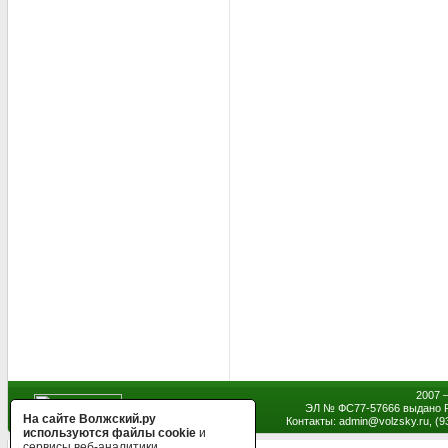
2007 
ЭЛ № ФС77-57666 выдано Р
На сайте Волжский.ру
Контакты: admin
@
volzsky.ru, (
используются файлы cookie
и
сервисы веб-аналитики