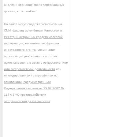
анализ и хранение своих персональных
данных, в т.ч. cookies.
На сайте могут содержаться ссылки на
СМИ, физлиц включённые Минюстом в
Реестр иностранных средств массовой
информации, выполняющих функции
иностранного агента
, упоминания
организаций деятельность которых
приостановлена в связи с осуществлением
ими экстремистской деятельности
или
ликвидированных / запрещённых по
основаниям, предусмотренным
Федеральным законом от 25.07.2002 №
114-ФЗ «О противодействии
экстремистской деятельности»
.