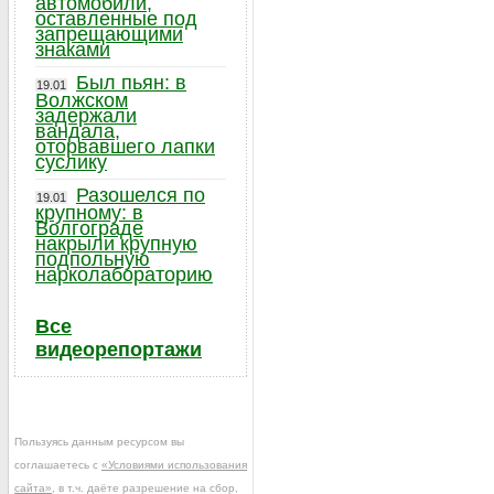
автомобили,
оставленные под
запрещающими
знаками
Был пьян: в
19.01
Волжском
задержали
вандала,
оторвавшего лапки
суслику
Разошелся по
19.01
крупному: в
Волгограде
накрыли крупную
подпольную
нарколабораторию
Все
видеорепортажи
Пользуясь данным ресурсом вы
соглашаетесь с
«Условиями использования
сайта»
, в т.ч. даёте разрешение на сбор,