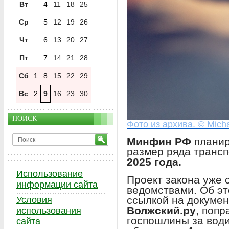
Вт
4
11
18
25
Ср
5
12
19
26
Чт
6
13
20
27
Пт
7
14
21
28
Сб
1
8
15
22
29
Вс
2
9
16
23
30
ПОИСК
Фото из архива. © Micha
Минфин РФ
планир
размер ряда транс
2025 года.
Использование
Проект закона уже
информации сайта
ведомствами. Об э
ссылкой на докумен
Условия
Волжский.ру
, попр
использования
госпошлины за води
сайта