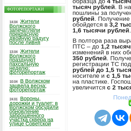
образца до
4 тысяч
тысяч рублей
. В н
ФОТОРЕПОРТАЖИ
пошлины за получе
рублей
. Получение
Жители
14.04
обойдется в
3,2 ты
Волжского
1,6 тысячи рублей
.
запечатлели
прекрасную
двойную радугу
В полтора раза выр
после ливня
ПТС – до
1,2 тысяч
Жители
изменений в них об
13.04
Волжского
350 рублей
. Получ
празднуют
регистрации ТС под
пахсальную
неделю:
рублей до 1,5 тыс
фоторепортаж
носителе и
с 1,5 т
на пластике. Госпо
В Волжском
10.04
зацвела весна:
увеличится
с 2 тыс
фоторепортаж
Понед
Вороны,
24.01
дорожки и туалет: в
Волжском обсудили
обновление
заброшенного
участка сквера на
улице Советской