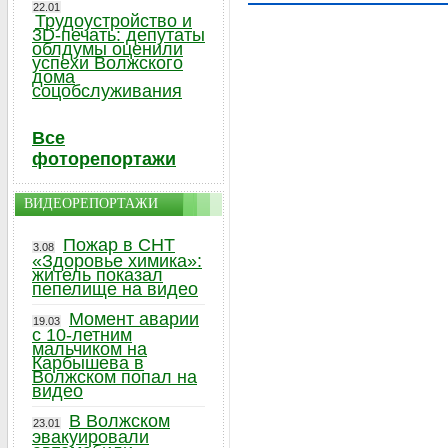
22.01
Трудоустройство и
3D-печать: депутаты
облдумы оценили
успехи Волжского
дома
соцобслуживания
Все
фоторепортажи
ВИДЕОРЕПОРТАЖИ
Пожар в СНТ
3.08
«Здоровье химика»:
житель показал
пепелище на видео
Момент аварии
19.03
с 10-летним
мальчиком на
Карбышева в
Волжском попал на
видео
В Волжском
23.01
эвакуировали