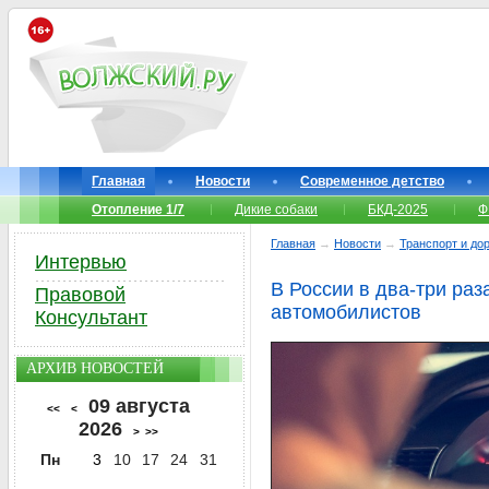
Главная
Новости
Современное детство
Отопление 1/7
Дикие собаки
БКД-2025
Ф
Главная
→
Новости
→
Транспорт и до
Интервью
В России в два-три ра
Правовой
автомобилистов
Консультант
АРХИВ НОВОСТЕЙ
09 августа
<<
<
2026
>
>>
Пн
3
10
17
24
31