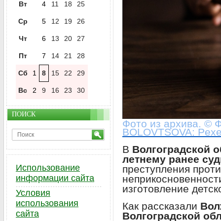
Вт
4
11
18
25
Ср
5
12
19
26
Чт
6
13
20
27
Пт
7
14
21
28
Сб
1
8
15
22
29
Вс
2
9
16
23
30
ПОИСК
Фото из архива. ©
BOLOVTSOVA: Pexe
В
Волгоградской о
летнему ранее су
Использование
преступления проти
неприкосновенност
информации сайта
изготовление детск
Условия
использования
Как рассказали
Вол
сайта
Волгоградской об