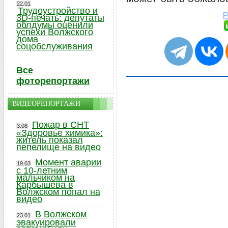
22.01
Трудоустройство и
В
3D-печать: депутаты
облдумы оценили
успехи Волжского
дома
соцобслуживания
Все
фоторепортажи
ВИДЕОРЕПОРТАЖИ
Пожар в СНТ
3.08
«Здоровье химика»:
житель показал
пепелище на видео
Момент аварии
19.03
с 10-летним
мальчиком на
Карбышева в
Волжском попал на
видео
В Волжском
23.01
эвакуировали