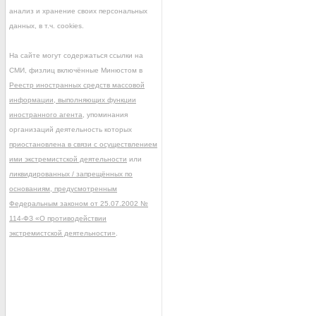
анализ и хранение своих персональных
данных, в т.ч. cookies.
На сайте могут содержаться ссылки на
СМИ, физлиц включённые Минюстом в
Реестр иностранных средств массовой
информации, выполняющих функции
иностранного агента
, упоминания
организаций деятельность которых
приостановлена в связи с осуществлением
ими экстремистской деятельности
или
ликвидированных / запрещённых по
основаниям, предусмотренным
Федеральным законом от 25.07.2002 №
114-ФЗ «О противодействии
экстремистской деятельности»
.