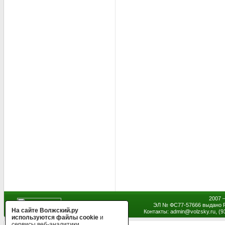
2007 
ЭЛ № ФС77-57666 выдано Р
На сайте Волжский.ру
Контакты: admin
@
volzsky.ru, (
используются файлы cookie
и
сервисы веб-аналитики