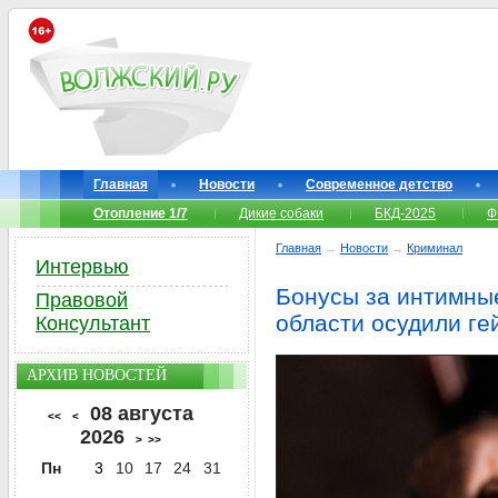
Главная
Новости
Современное детство
Отопление 1/7
Дикие собаки
БКД-2025
Ф
Главная
→
Новости
→
Криминал
Интервью
Бонусы за интимные
Правовой
области осудили г
Консультант
АРХИВ НОВОСТЕЙ
08 августа
<<
<
2026
>
>>
Пн
3
10
17
24
31