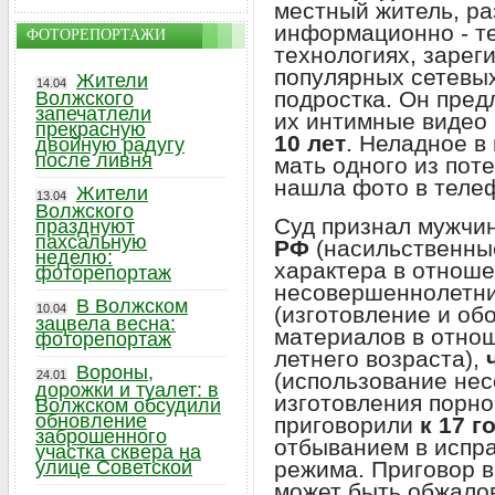
местный житель, р
информационно - т
ФОТОРЕПОРТАЖИ
технологиях, зарег
популярных сетевых
Жители
14.04
подростка. Он пред
Волжского
запечатлели
их интимные видео
прекрасную
10 лет
. Неладное в
двойную радугу
после ливня
мать одного из поте
нашла фото в телеф
Жители
13.04
Волжского
Суд признал мужчи
празднуют
пахсальную
РФ
(насильственны
неделю:
характера в отноше
фоторепортаж
несовершеннолетни
В Волжском
(изготовление и об
10.04
зацвела весна:
материалов в отнош
фоторепортаж
летнего возраста),
Вороны,
(использование не
24.01
дорожки и туалет: в
изготовления порно
Волжском обсудили
обновление
приговорили
к 17 
заброшенного
отбыванием в испра
участка сквера на
режима. Приговор в
улице Советской
может быть обжало