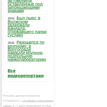
автомобили,
оставленные под
запрещающими
знаками
Был пьян: в
19.01
Волжском
задержали
вандала,
оторвавшего лапки
суслику
Разошелся по
19.01
крупному: в
Волгограде
накрыли крупную
подпольную
нарколабораторию
Все
видеорепортажи
Пользуясь данным ресурсом вы
соглашаетесь с
«Условиями использования
сайта»
, в т.ч. даёте разрешение на сбор,