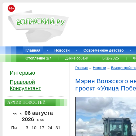
Главная
Новости
Современное детство
Отопление 1/7
Дикие собаки
БКД-2025
Ф
Главная
→
Новости
→
Благоустройств
Интервью
Мэрия Волжского н
Правовой
проект «Улица Поб
Консультант
АРХИВ НОВОСТЕЙ
06 августа
<<
<
2026
>
>>
Пн
3
10
17
24
31