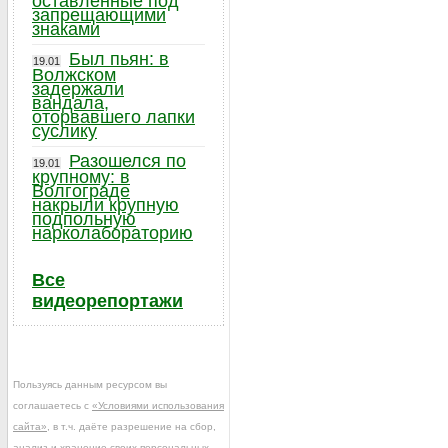
оставленные под
запрещающими
знаками
Был пьян: в
19.01
Волжском
задержали
вандала,
оторвавшего лапки
суслику
Разошелся по
19.01
крупному: в
Волгограде
накрыли крупную
подпольную
нарколабораторию
Все
видеорепортажи
Пользуясь данным ресурсом вы
соглашаетесь с
«Условиями использования
сайта»
, в т.ч. даёте разрешение на сбор,
анализ и хранение своих персональных