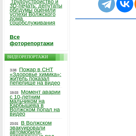
Трудоустройство и
3D-печать: депутаты
облдумы оценили
успехи Волжского
дома
соцобслуживания
Все
фоторепортажи
ВИДЕОРЕПОРТАЖИ
Пожар в СНТ
3.08
«Здоровье химика»:
житель показал
пепелище на видео
Момент аварии
19.03
с 10-летним
мальчиком на
Карбышева в
Волжском попал на
видео
В Волжском
23.01
эвакуировали
автомобили,