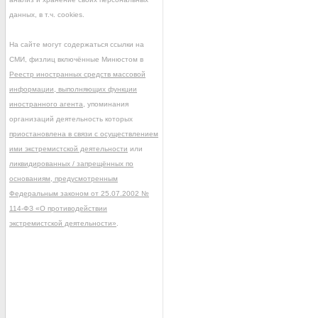
данных, в т.ч. cookies.
На сайте могут содержаться ссылки на
СМИ, физлиц включённые Минюстом в
Реестр иностранных средств массовой
информации, выполняющих функции
иностранного агента
, упоминания
организаций деятельность которых
приостановлена в связи с осуществлением
ими экстремистской деятельности
или
ликвидированных / запрещённых по
основаниям, предусмотренным
Федеральным законом от 25.07.2002 №
114-ФЗ «О противодействии
экстремистской деятельности»
.