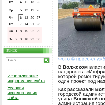
Вт
4
11
18
25
Ср
5
12
19
26
Чт
6
13
20
27
Пт
7
14
21
28
Сб
1
8
15
22
29
Вс
2
9
16
23
30
ПОИСК
Фото © пресс-служ
В
Волжском
власти
нацпроекта
«Инфра
которой ремонтирую
Использование
один проект под н
информации сайта
Условия
Как рассказали
Вол
использования
городской админист
сайта
улица
Волжской в
администрация горо