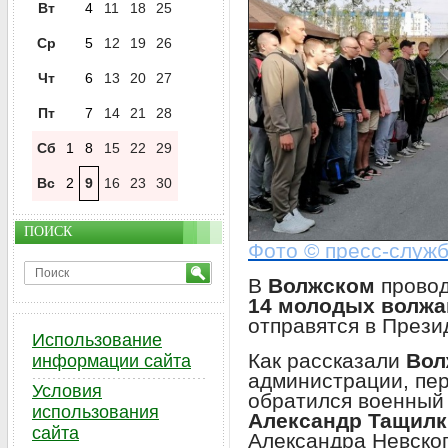
Вт
4
11
18
25
Ср
5
12
19
26
Чт
6
13
20
27
Пт
7
14
21
28
Сб
1
8
15
22
29
Вс
2
9
16
23
30
ПОИСК
Фото © пресс-служ
В
Волжском
прово
14 молодых волжа
отправятся в Прези
Использование
Как рассказали
Вол
информации сайта
администрации, пе
Условия
обратился военный
использования
Александр Тащилк
сайта
Александра Невског