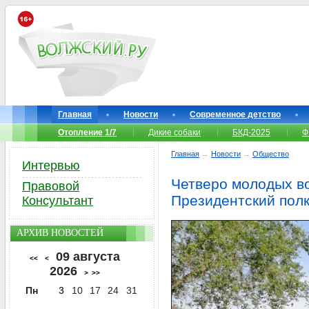
Главная
Новости
Современное детство
Отопление 1/7
Дикие собаки
БКД-2025
Ф
Главная
→
Новости
→
Общество
Интервью
Четверо молодых во
Правовой
Президентский пол
Консультант
АРХИВ НОВОСТЕЙ
09 августа
<<
<
2026
>
>>
Пн
3
10
17
24
31