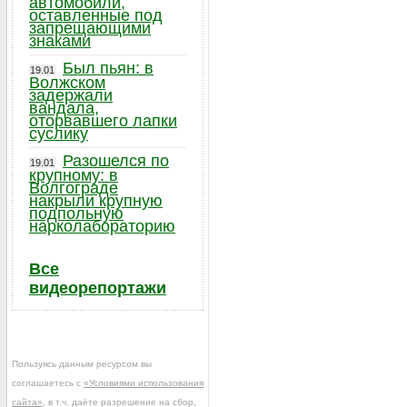
автомобили,
оставленные под
запрещающими
знаками
Был пьян: в
19.01
Волжском
задержали
вандала,
оторвавшего лапки
суслику
Разошелся по
19.01
крупному: в
Волгограде
накрыли крупную
подпольную
нарколабораторию
Все
видеорепортажи
Пользуясь данным ресурсом вы
соглашаетесь с
«Условиями использования
сайта»
, в т.ч. даёте разрешение на сбор,