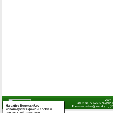
2007 
ЭЛ № ФС77-57666 выдано Р
На сайте Волжский.ру
Контакты: admin
@
volzsky.ru, (
используются файлы cookie
и
сервисы веб-аналитики