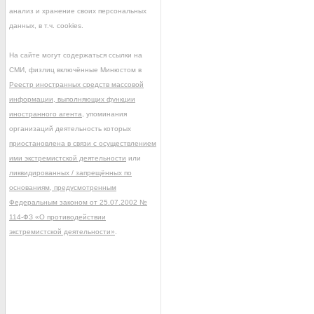
анализ и хранение своих персональных
данных, в т.ч. cookies.
На сайте могут содержаться ссылки на
СМИ, физлиц включённые Минюстом в
Реестр иностранных средств массовой
информации, выполняющих функции
иностранного агента
, упоминания
организаций деятельность которых
приостановлена в связи с осуществлением
ими экстремистской деятельности
или
ликвидированных / запрещённых по
основаниям, предусмотренным
Федеральным законом от 25.07.2002 №
114-ФЗ «О противодействии
экстремистской деятельности»
.