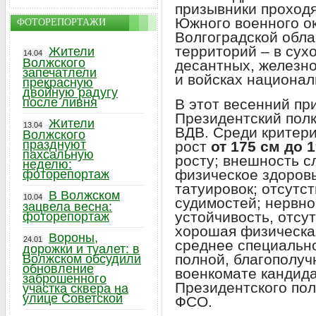
призывники проходя
Южного военного о
ФОТОРЕПОРТАЖИ
Волгоградской обл
территорий – в сух
Жители
14.04
Волжского
десантных, железн
запечатлели
и войсках национал
прекрасную
двойную радугу
после ливня
В этот весенний пр
Президентский полк
Жители
13.04
ВДВ. Среди критери
Волжского
празднуют
рост
от 175 см до 
пахсальную
росту; внешность с
неделю:
физическое здоровь
фоторепортаж
татуировок; отсутс
В Волжском
10.04
судимостей; нервно
зацвела весна:
устойчивость, отсу
фоторепортаж
хорошая физическая
Вороны,
24.01
среднее специальн
дорожки и туалет: в
полной, благополуч
Волжском обсудили
обновление
военкомате кандид
заброшенного
Президентского пол
участка сквера на
улице Советской
ФСО.