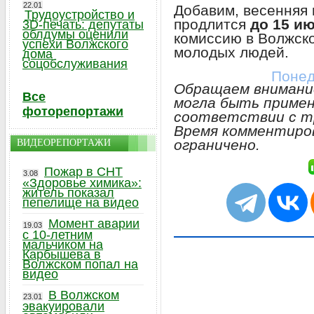
22.01
Добавим, весенняя
Трудоустройство и
продлится
до 15 ию
3D-печать: депутаты
облдумы оценили
комиссию в Волжск
успехи Волжского
молодых людей.
дома
соцобслуживания
Понед
Обращаем внимание
Все
могла быть примен
фоторепортажи
соответствии с т
Время комментиро
ограничено.
ВИДЕОРЕПОРТАЖИ
Пожар в СНТ
3.08
«Здоровье химика»:
житель показал
пепелище на видео
Момент аварии
19.03
с 10-летним
мальчиком на
Карбышева в
Волжском попал на
видео
В Волжском
23.01
эвакуировали