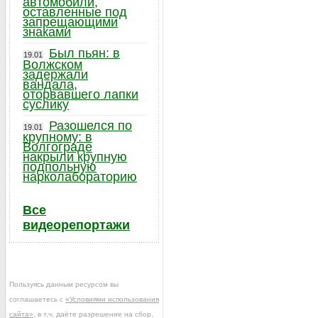
автомобили,
оставленные под
запрещающими
знаками
Был пьян: в
19.01
Волжском
задержали
вандала,
оторвавшего лапки
суслику
Разошелся по
19.01
крупному: в
Волгограде
накрыли крупную
подпольную
нарколабораторию
Все
видеорепортажи
Пользуясь данным ресурсом вы
соглашаетесь с
«Условиями использования
сайта»
, в т.ч. даёте разрешение на сбор,