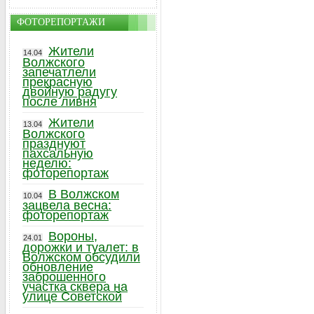
ФОТОРЕПОРТАЖИ
Жители
14.04
Волжского
запечатлели
прекрасную
двойную радугу
после ливня
Жители
13.04
Волжского
празднуют
пахсальную
неделю:
фоторепортаж
В Волжском
10.04
зацвела весна:
фоторепортаж
Вороны,
24.01
дорожки и туалет: в
Волжском обсудили
обновление
заброшенного
участка сквера на
улице Советской