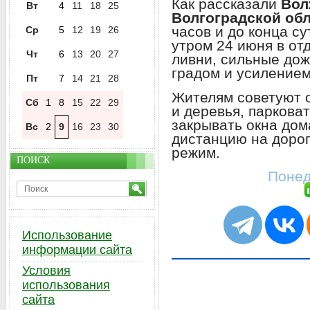
Как рассказали
Вол
Вт
4
11
18
25
Волгоградской об
часов и до конца су
Ср
5
12
19
26
утром 24 июня в о
Чт
6
13
20
27
ливни, сильные дож
градом и усиление
Пт
7
14
21
28
Жителям советуют 
Сб
1
8
15
22
29
и деревья, паркова
закрывать окна дом
Вс
2
9
16
23
30
дистанцию на дорог
режим.
ПОИСК
Понед
Использование
информации сайта
Условия
использования
сайта