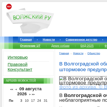
Главная
Новости
Современное детство
Отопление 1/7
Дикие собаки
БКД-2025
Ф
Главная
→
Новости
→
Общество
Интервью
В Волгоградской об
Правовой
штормовое предуп
Консультант
АРХИВ НОВОСТЕЙ
Фото из архива. © 
09 августа
<<
<
2026
В
Волгоградской о
>
>>
неблагоприятные по
Пн
3
10
17
24
31