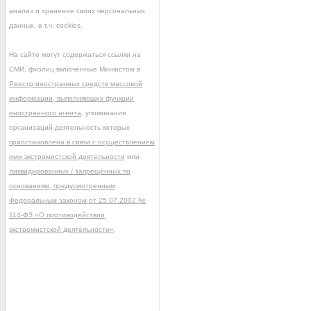
анализ и хранение своих персональных
данных, в т.ч. cookies.
На сайте могут содержаться ссылки на
СМИ, физлиц включённые Минюстом в
Реестр иностранных средств массовой
информации, выполняющих функции
иностранного агента
, упоминания
организаций деятельность которых
приостановлена в связи с осуществлением
ими экстремистской деятельности
или
ликвидированных / запрещённых по
основаниям, предусмотренным
Федеральным законом от 25.07.2002 №
114-ФЗ «О противодействии
экстремистской деятельности»
.