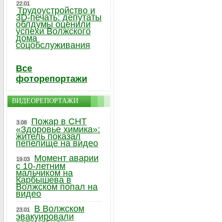
22.01
Трудоустройство и
3D-печать: депутаты
облдумы оценили
успехи Волжского
дома
соцобслуживания
Все
фоторепортажи
ВИДЕОРЕПОРТАЖИ
Пожар в СНТ
3.08
«Здоровье химика»:
житель показал
пепелище на видео
Момент аварии
19.03
с 10-летним
мальчиком на
Карбышева в
Волжском попал на
видео
В Волжском
23.01
эвакуировали