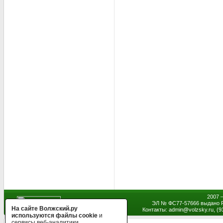
2007 
ЭЛ № ФС77-57666 выдано Р
На сайте Волжский.ру
Контакты: admin
@
volzsky.ru, (
используются файлы cookie
и
сервисы веб-аналитики