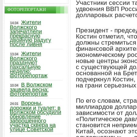
Участники сессии т
удвоения ВВП России
ФОТОРЕПОРТАЖИ
долларовых расчет
Жители
14.04
Волжского
Президент - предс
запечатлели
Костин отметил, чт
прекрасную
двойную радугу
должны стремиться
после ливня
финансовой архите
Жители
экономическому рос
13.04
Волжского
новые центры экон
празднуют
с существующей до
пахсальную
неделю:
основанной на Брет
фоторепортаж
подчеркнул Костин,
на грани серьезных
В Волжском
10.04
зацвела весна:
фоторепортаж
По его словам, стр
Вороны,
24.01
миллиардов доллар
дорожки и туалет: в
зависимости от дол
Волжском обсудили
обновление
«Политическое дав
заброшенного
становится неприем
участка сквера на
улице Советской
Китай, осознают эт