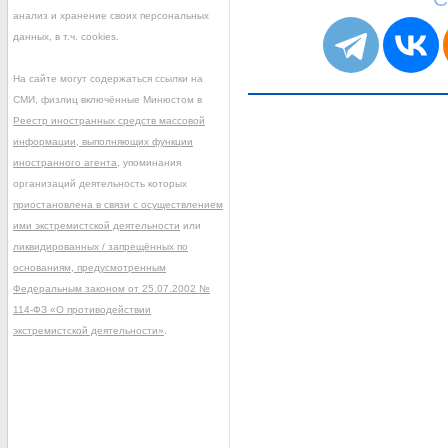
анализ и хранение своих персональных
данных, в т.ч. cookies.
На сайте могут содержаться ссылки на
СМИ, физлиц включённые Минюстом в
Реестр иностранных средств массовой
информации, выполняющих функции
иностранного агента
, упоминания
организаций деятельность которых
приостановлена в связи с осуществлением
ими экстремистской деятельности
или
ликвидированных / запрещённых по
основаниям, предусмотренным
Федеральным законом от 25.07.2002 №
114-ФЗ «О противодействии
экстремистской деятельности»
.