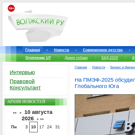
Главная
Новости
Современное детство
Отопление 1/7
Дикие собаки
БКД-2025
Ф
Главная
→
Новости
→
Бизнес и фина
Интервью
На ПМЭФ-2025 обсудили
Правовой
Глобального Юга
Консультант
АРХИВ НОВОСТЕЙ
10 августа
<<
<
2026
>
>>
Пн
3
10
17
24
31