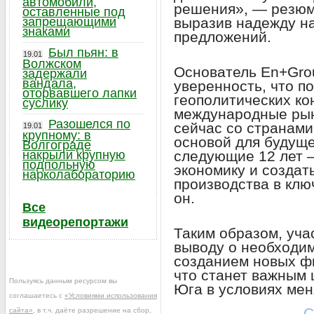
автомобили,
решения», — резюм
оставленные под
выразив надежду н
запрещающими
знаками
предложений.
Был пьян: в
19.01
Волжском
Основатель En+Gro
задержали
вандала,
уверенность, что п
оторвавшего лапки
геополитических ко
суслику
международные рын
Разошелся по
сейчас со странами
19.01
крупному: в
основой для будуще
Волгограде
следующие 12 лет 
накрыли крупную
подпольную
экономику и создат
нарколабораторию
производства в клю
он.
Все
видеорепортажи
Таким образом, уча
выводу о необходи
созданием новых ф
что станет важным 
Пользуясь данным ресурсом вы
Юга в условиях ме
соглашаетесь с
«Условиями использования
С
сайта»
, в т.ч. даёте разрешение на сбор,