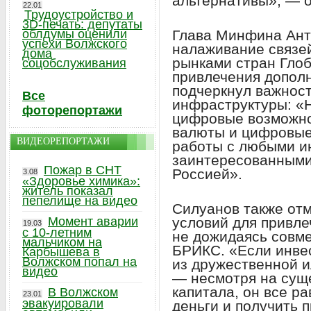
альтернативы», — о
22.01
Трудоустройство и
3D-печать: депутаты
Глава Минфина Ант
облдумы оценили
успехи Волжского
налаживание связе
дома
рынками стран Глоб
соцобслуживания
привлечения допол
подчеркнул важнос
Все
инфраструктуры: «
фоторепортажи
цифровые возможн
валюты и цифровые
ВИДЕОРЕПОРТАЖИ
работы с любыми и
заинтересованными
Пожар в СНТ
Россией».
3.08
«Здоровье химика»:
житель показал
пепелище на видео
Силуанов также от
условий для привле
Момент аварии
19.03
с 10-летним
не дожидаясь совм
мальчиком на
БРИКС. «Если инве
Карбышева в
Волжском попал на
из дружественной 
видео
— несмотря на сущ
капитала, он все р
В Волжском
23.01
эвакуировали
деньги и получить 