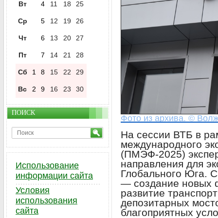
Вт
4
11
18
25
Ср
5
12
19
26
Чт
6
13
20
27
Пт
7
14
21
28
Сб
1
8
15
22
29
Вс
2
9
16
23
30
ПОИСК
Фото из архива. © Волж
На сессии ВТБ в ра
международного эк
(ПМЭФ-2025) экспе
направления для эк
Использование
Глобального Юга. 
информации сайта
— создание новых 
Условия
развитие транспорт
использования
депозитарных мост
сайта
благоприятных усло