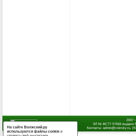
2007 
ЭЛ № ФС77-57666 выдано Р
На сайте Волжский.ру
Контакты: admin
@
volzsky.ru, (
используются файлы cookie
и
сервисы веб-аналитики