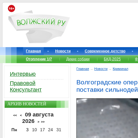
Главная
Новости
Современное детство
Отопление 1/7
Дикие собаки
БКД-2025
Ф
Главная
→
Новости
→
Криминал
Интервью
Волгоградские опер
Правовой
поставки сильноде
Консультант
АРХИВ НОВОСТЕЙ
09 августа
<<
<
2026
>
>>
Пн
3
10
17
24
31