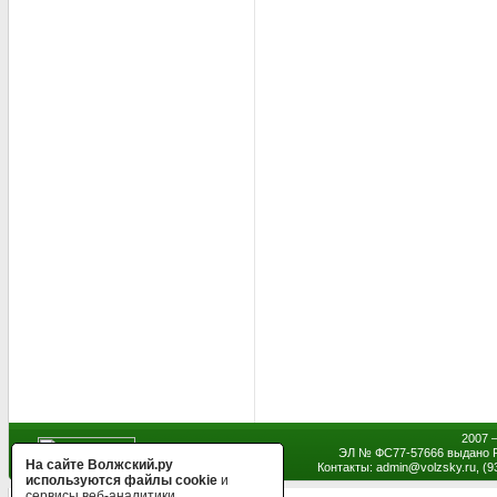
2007 
ЭЛ № ФС77-57666 выдано Р
На сайте Волжский.ру
Контакты: admin
@
volzsky.ru, (
используются файлы cookie
и
сервисы веб-аналитики