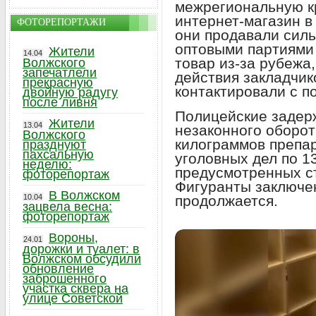
межрегиональную к
интернет-магазин в
ФОТОРЕПОРТАЖИ
они продавали сил
оптовыми партиями 
Жители
14.04
товар из-за рубежа
Волжского
запечатлели
действия закладчик
прекрасную
контактировали с п
двойную радугу
после ливня
Полицейские задер
Жители
13.04
незаконного оборо
Волжского
килограммов препа
празднуют
пахсальную
уголовных дел по 1
неделю:
предусмотренных ст
фоторепортаж
Фигуранты заключе
В Волжском
продолжается.
10.04
зацвела весна:
фоторепортаж
Вороны,
24.01
дорожки и туалет: в
Волжском обсудили
обновление
заброшенного
участка сквера на
улице Советской