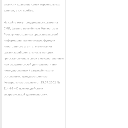
анализ и хранение своих персональных
данных, в т.ч. cookies.
На сайте могут содержаться ссылки на
СМИ, физлиц включённые Минюстом в
Реестр иностранных средств массовой
информации, выполняющих функции
иностранного агента
, упоминания
организаций деятельность которых
приостановлена в связи с осуществлением
ими экстремистской деятельности
или
ликвидированных / запрещённых по
основаниям, предусмотренным
Федеральным законом от 25.07.2002 №
114-ФЗ «О противодействии
экстремистской деятельности»
.