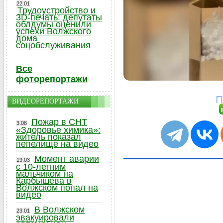
22.01
Трудоустройство и
3D-печать: депутаты
облдумы оценили
успехи Волжского
дома
соцобслуживания
Все
фоторепортажи
П
ВИДЕОРЕПОРТАЖИ
Пожар в СНТ
3.08
«Здоровье химика»:
житель показал
пепелище на видео
Момент аварии
19.03
с 10-летним
мальчиком на
Карбышева в
Волжском попал на
видео
В Волжском
23.01
эвакуировали