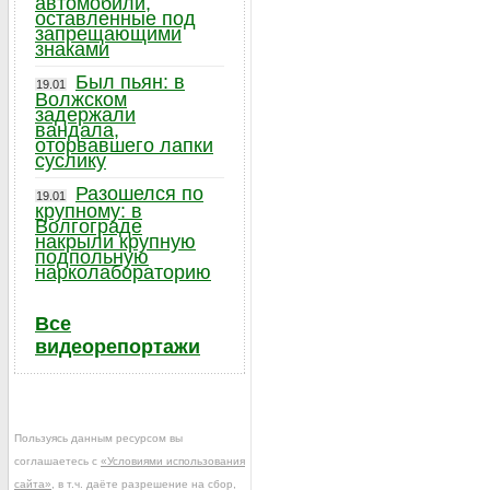
автомобили,
оставленные под
запрещающими
знаками
Был пьян: в
19.01
Волжском
задержали
вандала,
оторвавшего лапки
суслику
Разошелся по
19.01
крупному: в
Волгограде
накрыли крупную
подпольную
нарколабораторию
Все
видеорепортажи
Пользуясь данным ресурсом вы
соглашаетесь с
«Условиями использования
сайта»
, в т.ч. даёте разрешение на сбор,