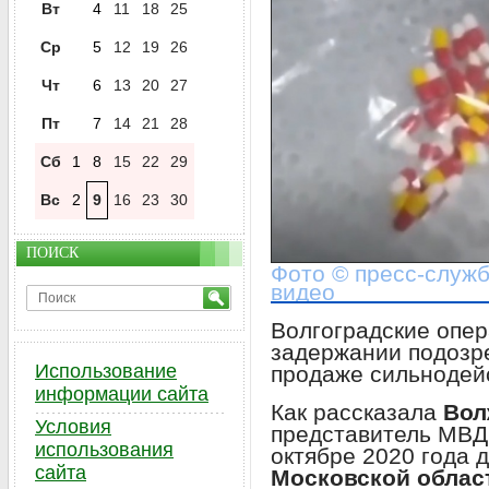
Вт
4
11
18
25
Ср
5
12
19
26
Чт
6
13
20
27
Пт
7
14
21
28
Сб
1
8
15
22
29
Вс
2
9
16
23
30
ПОИСК
Фото © пресс-служб
видео
Волгоградские опер
задержании подозр
Использование
продаже сильнодей
информации сайта
Как рассказала
Вол
Условия
представитель МВД
использования
октябре 2020 года 
сайта
Московской облас