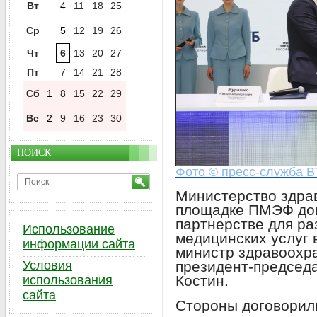
Вт
4
11
18
25
Ср
5
12
19
26
Чт
6
13
20
27
Пт
7
14
21
28
Сб
1
8
15
22
29
Вс
2
9
16
23
30
ПОИСК
Фото © пресс-служба В
Министерство здра
площадке ПМЭФ дог
партнерстве для ра
Использование
медицинских услуг 
информации сайта
министр здравоохр
президент-председа
Условия
Костин.
использования
сайта
Стороны договорили