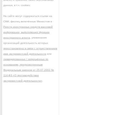
данных, в т.ч. cookies.
На сайте могут содержаться ссылки на
СМИ, физлиц включённые Минюстом в
Реестр иностранных средств массовой
информации, выполняющих функции
иностранного агента
, упоминания
организаций деятельность которых
приостановлена в связи с осуществлением
ими экстремистской деятельности
или
ликвидированных / запрещённых по
основаниям, предусмотренным
Федеральным законом от 25.07.2002 №
114-ФЗ «О противодействии
экстремистской деятельности»
.