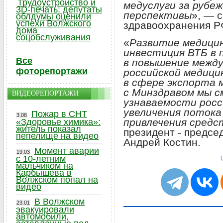
Трудоустройство и
медуслуги за рубе
3D-печать: депутаты
перспективы
», — 
облдумы оценили
успехи Волжского
здравоохранения Р
дома
соцобслуживания
«
Развитие медицин
инвестиция ВТБ в 
Все
в повышение межд
фоторепортажи
российской медици
в сфере экспорта 
с Минздравом мы с
ВИДЕОРЕПОРТАЖИ
узнаваемости росс
увеличения потока
Пожар в СНТ
3.08
привлечения средс
«Здоровье химика»:
житель показал
президент - предсе
пепелище на видео
Андрей Костин.
Момент аварии
19.03
с 10-летним
мальчиком на
Карбышева в
Волжском попал на
видео
В Волжском
23.01
эвакуировали
автомобили,