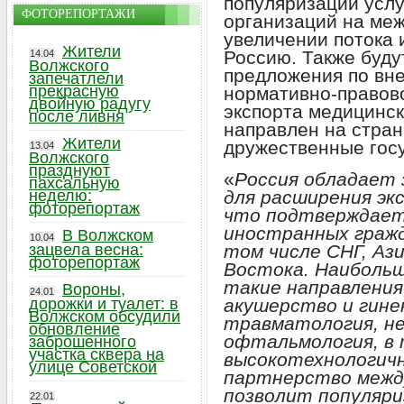
популяризации услу
ФОТОРЕПОРТАЖИ
организаций на ме
увеличении потока 
Жители
Россию. Также буду
14.04
Волжского
предложения по вн
запечатлели
прекрасную
нормативно-правово
двойную радугу
экспорта медицинск
после ливня
направлен на стран
Жители
дружественные гос
13.04
Волжского
празднуют
«
Россия обладает
пахсальную
для расширения эк
неделю:
фоторепортаж
что подтверждает
иностранных гражд
В Волжском
10.04
том числе СНГ, Аз
зацвела весна:
фоторепортаж
Востока. Наиболь
такие направления,
Вороны,
24.01
акушерство и гинек
дорожки и туалет: в
Волжском обсудили
травматология, не
обновление
офтальмология, в 
заброшенного
участка сквера на
высокотехнологич
улице Советской
партнерство межд
позволит популяри
22.01