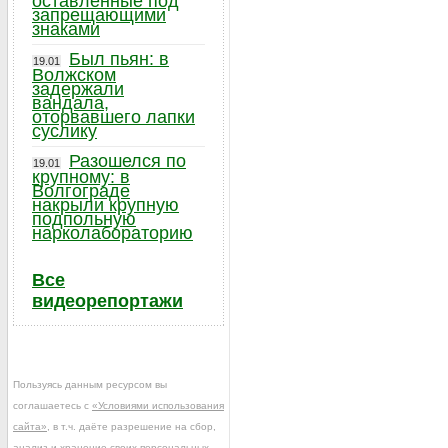
оставленные под
запрещающими
знаками
Был пьян: в
19.01
Волжском
задержали
вандала,
оторвавшего лапки
суслику
Разошелся по
19.01
крупному: в
Волгограде
накрыли крупную
подпольную
нарколабораторию
Все
видеорепортажи
Пользуясь данным ресурсом вы
соглашаетесь с
«Условиями использования
сайта»
, в т.ч. даёте разрешение на сбор,
анализ и хранение своих персональных