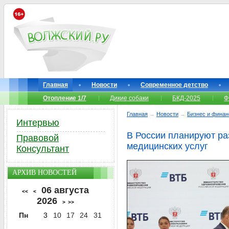
Главная
Новости
Современное детство
Отопление 1/7
Дикие собаки
БКД-2025
Ф
Главная
→
Новости
→
Бизнес и фина
Интервью
В России планируют ра
Правовой
медицинских услуг
Консультант
АРХИВ НОВОСТЕЙ
06 августа
<<
<
2026
>
>>
Пн
3
10
17
24
31