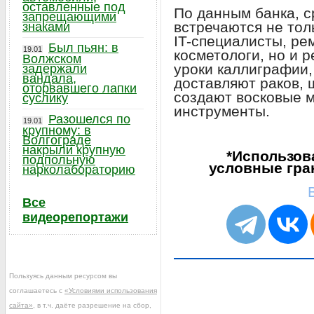
оставленные под
По данным банка, 
запрещающими
встречаются не тол
знаками
IT-специалисты, ре
Был пьян: в
19.01
косметологи, но и 
Волжском
уроки каллиграфии
задержали
вандала,
доставляют раков, 
оторвавшего лапки
создают восковые 
суслику
инструменты.
Разошелся по
19.01
крупному: в
Волгограде
накрыли крупную
*Использов
подпольную
условные гра
нарколабораторию
Все
видеорепортажи
Пользуясь данным ресурсом вы
соглашаетесь с
«Условиями использования
сайта»
, в т.ч. даёте разрешение на сбор,