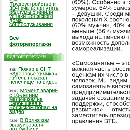
22.01
(60%). Особенно эт
Трудоустройство и
зумеров: 64% самоз
3D-печать: депутаты
облдумы оценили
– девушки. Среди м
успехи Волжского
поколения Х соотн
дома
соцобслуживания
(60% мужчин, 40% 
меньше (56% мужчин
выхода на пенсию т
Все
возможность дополн
фоторепортажи
самореализации.
ВИДЕОРЕПОРТАЖИ
«Самозанятые – эт
важная часть росси
Пожар в СНТ
3.08
«Здоровье химика»:
оценкам их число в
житель показал
человек. Мы видим,
пепелище на видео
самозанятые вносят
Момент аварии
предпринимательст
19.03
с 10-летним
задачей создание 
мальчиком на
поддержки, способс
Карбышева в
Волжском попал на
развитию», – отмет
видео
заместитель презид
В Волжском
правления ВТБ.
23.01
эвакуировали
автомобили,