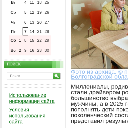
Вт
4
11
18
25
Ср
5
12
19
26
Чт
6
13
20
27
Пт
7
14
21
28
Сб
1
8
15
22
29
Вс
2
9
16
23
30
ПОИСК
Фото из архива. © 
Волгоградской обла
Миллениалы, родив
стали драйвером ро
Использование
большинство выбра
информации сайта
мужчины, а в 2025 
пополнять дети пок
Условия
поколенческий сост
использования
представил резуль
сайта