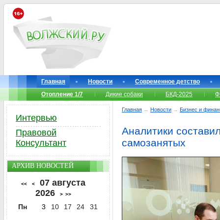
Главная
Новости
Современное детство
Отопление 1/7
Дикие собаки
БКД-2025
Ф
Главная
→
Новости
→
Бизнес и фина
Интервью
Аналитики составил
Правовой
самозанятых
Консультант
АРХИВ НОВОСТЕЙ
07 августа
<<
<
2026
>
>>
Пн
3
10
17
24
31