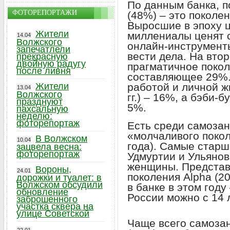
По данным банка, п
ФОТОРЕПОРТАЖИ
(48%) – это поколен
Выросшие в эпоху 
Жители
миллениалы ценят с
14.04
Волжского
онлайн-инструмент
запечатлели
вести дела. На вто
прекрасную
двойную радугу
прагматичное поколе
после ливня
составляющее 29%.
работой и личной ж
Жители
13.04
Волжского
гг.) – 16%, а бэби-б
празднуют
5%.
пахсальную
неделю:
фоторепортаж
Есть среди самозан
«молчаливого поко
В Волжском
10.04
года). Самые старши
зацвела весна:
фоторепортаж
Удмуртии и Ульянов
женщины. Представ
Вороны,
24.01
поколения Alpha (20
дорожки и туалет: в
Волжском обсудили
в банке в этом год
обновление
России можно с 14 л
заброшенного
участка сквера на
улице Советской
Чаще всего самоза