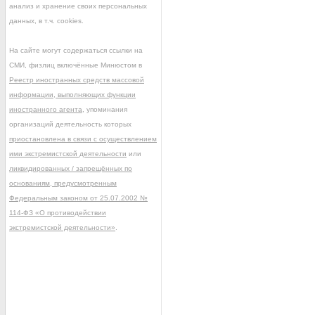
анализ и хранение своих персональных
данных, в т.ч. cookies.
На сайте могут содержаться ссылки на
СМИ, физлиц включённые Минюстом в
Реестр иностранных средств массовой
информации, выполняющих функции
иностранного агента
, упоминания
организаций деятельность которых
приостановлена в связи с осуществлением
ими экстремистской деятельности
или
ликвидированных / запрещённых по
основаниям, предусмотренным
Федеральным законом от 25.07.2002 №
114-ФЗ «О противодействии
экстремистской деятельности»
.