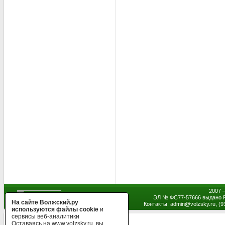
2007 
ЭЛ № ФС77-57666 выдано Р
На сайте Волжский.ру
Контакты: admin
@
volzsky.ru, (
используются файлы cookie
и
сервисы веб-аналитики
Оставаясь на www.volzsky.ru, вы