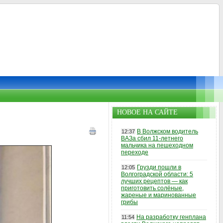
НОВОЕ НА САЙТЕ
В Волжском водитель
12:37
ВАЗа сбил 11-летнего
мальчика на пешеходном
переходе
Грузди пошли в
12:05
Волгоградской области: 5
лучших рецептов — как
приготовить солёные,
жареные и маринованные
грибы
На разработку генплана
11:54