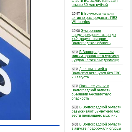
власти Волжского направят
свыше 30 млн рублей
В Волжском начали
10:47
активно распродавать ПВЗ
Wildberries
Экстренное
10:00
предупреждение: жара до
+42 градусов накроет
Волгоградскую область
В Волгограде нашли
5.08
живым пропавшего мужчину,
нуждавшегося в медпомощи
Десятки семей в
5.08
Волжском останутся без ГВС
20 августа
Покиньте улицу: в
5.08
Волгоградской области
объявили беспилотную
опасность
В Волгоградской области
5.08
разыскивают 57-летнего без
вести пропавшего мужчину
В Волгоградской области
5.08
в августе подорожали огурцы