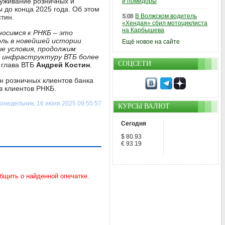
уживание розничных и
и помидоры
 до конца 2025 года. Об этом
В Волжском водитель
тин.
5.08
«Хендая» сбил мотоциклиста
на Карбышева
осимся к РНКБ – это
оль в новейшей истории
Ещё новое на сайте
е условия, продолжим
а инфраструктуру ВТБ более
СОЦСЕТИ
 глава ВТБ
Андрей Костин
.
н розничных клиентов банка
в клиентов РНКБ.
онедельник, 16 июня 2025 09:55:57
КУРСЫ ВАЛЮТ
Сегодня
$ 80.93
€ 93.19