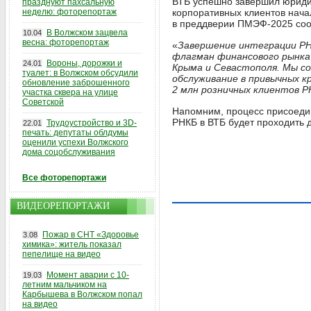
ВТБ успешно завершил юриди
празднуют пахсальную
неделю: фоторепортаж
корпоративных клиентов нача
в преддверии ПМЭФ-2025 соо
В Волжском зацвела
10.04
весна: фоторепортаж
«
Завершение интеграции РН
флагман финансового рынка 
Вороны, дорожки и
24.01
Крыма и Севастополя. Мы со
туалет: в Волжском обсудили
обслуживание в привычных к
обновление заброшенного
2 млн розничных клиентов Р
участка сквера на улице
Советской
Напомним, процесс присоедин
РНКБ в ВТБ будет проходить д
Трудоустройство и 3D-
22.01
печать: депутаты облдумы
оценили успехи Волжского
дома соцобслуживания
Все фоторепортажи
ВИДЕОРЕПОРТАЖИ
Пожар в СНТ «Здоровье
3.08
химика»: житель показал
пепелище на видео
Момент аварии с 10-
19.03
летним мальчиком на
Карбышева в Волжском попал
на видео