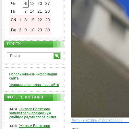
Чт
6
13
20
27
Пт
7
14
21
28
Сб
1
8
15
22
29
Вс
2
9
16
23
30
ПОИСК
Использование информации
сайта
Условия использования сайта
ФОТОРЕПОРТАЖИ
Жители Волжского
14.04
запечатлели прекрасную
двойную радугу после ливня
Фото из архива. © Волжский.ру
Жители Волжского
13.04