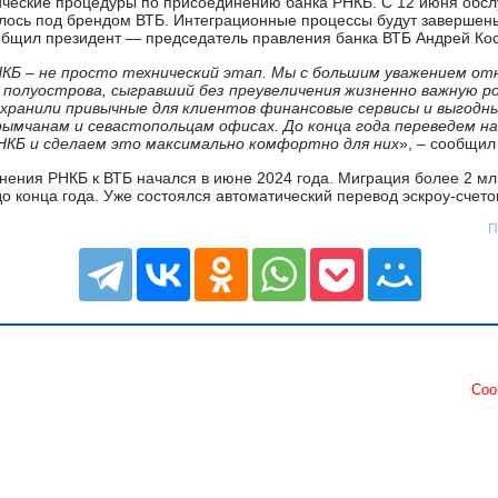
ческие процедуры по присоединению банка РНКБ. С 12 июня обсл
лось под брендом ВТБ. Интеграционные процессы будут завершены
бщил президент — председатель правления банка ВТБ Андрей Кос
КБ – не просто технический этап. Мы с большим уважением отн
полуострова, сыгравший без преувеличения жизненно важную р
хранили привычные для клиентов финансовые сервисы и выгодны
рымчанам и севастопольцам офисах. До конца года переведем н
НКБ и сделаем это максимально комфортно для них
», – сообщил
ения РНКБ к ВТБ начался в июне 2024 года. Миграция более 2 мл
о конца года. Уже состоялся автоматический перевод эскроу-счето
П