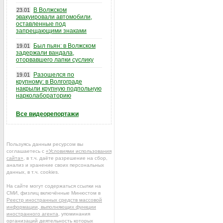
В Волжском
23.01
эвакуировали автомобили,
оставленные под
запрещающими знаками
Был пьян: в Волжском
19.01
задержали вандала,
оторвавшего лапки суслику
Разошелся по
19.01
крупному: в Волгограде
накрыли крупную подпольную
нарколабораторию
Все видеорепортажи
Пользуясь данным ресурсом вы
соглашаетесь с
«Условиями использования
сайта»
, в т.ч. даёте разрешение на сбор,
анализ и хранение своих персональных
данных, в т.ч. cookies.
На сайте могут содержаться ссылки на
СМИ, физлиц включённые Минюстом в
Реестр иностранных средств массовой
информации, выполняющих функции
иностранного агента
, упоминания
организаций деятельность которых