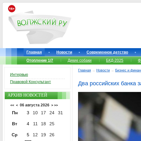
Главная
Новости
Современное детство
Отопление 1/7
Дикие собаки
БКД-2025
Ф
Главная
→
Новости
→
Бизнес и фина
Интервью
Правовой Консультант
Два российских банка 
АРХИВ НОВОСТЕЙ
06 августа 2026
<<
<
>
>>
Пн
3
10
17
24
31
Вт
4
11
18
25
Ср
5
12
19
26