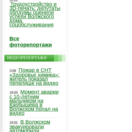
22.01
Трудоустройство и
3D-печать: депутаты
облдумы оценили
успехи Волжского
дома
соцобслуживания
Все
фоторепортажи
ВИДЕОРЕПОРТАЖИ
Пожар в СНТ
3.08
«Здоровье химика»:
житель показал
пепелище на видео
Момент аварии
19.03
с 10-летним
мальчиком на
Карбышева в
Волжском попал на
видео
В Волжском
23.01
эвакуировали
автомобили,