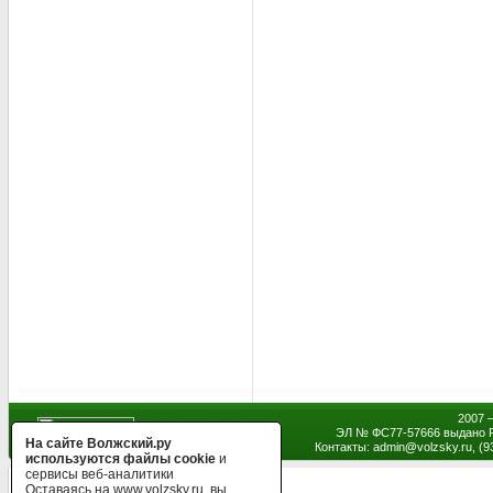
2007 
ЭЛ № ФС77-57666 выдано Р
На сайте Волжский.ру
Контакты: admin
@
volzsky.ru, (
используются файлы cookie
и
сервисы веб-аналитики
Оставаясь на www.volzsky.ru, вы