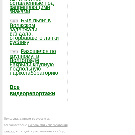
оставленные под
запрещающими
знаками
Был пьян: в
19.01
Волжском
задержали
вандала,
оторвавшего лапки
суслику
Разошелся по
19.01
крупному: в
Волгограде
накрыли крупную
подпольную
нарколабораторию
Все
видеорепортажи
Пользуясь данным ресурсом вы
соглашаетесь с
«Условиями использования
сайта»
, в т.ч. даёте разрешение на сбор,