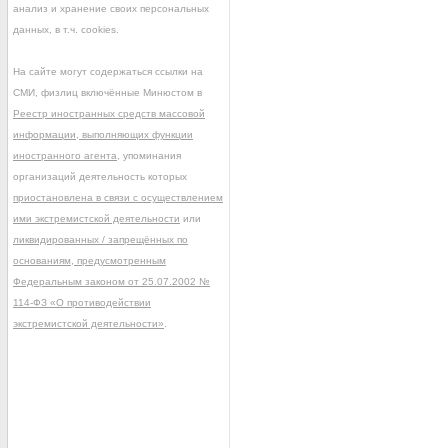
анализ и хранение своих персональных
данных, в т.ч. cookies.
На сайте могут содержаться ссылки на
СМИ, физлиц включённые Минюстом в
Реестр иностранных средств массовой
информации, выполняющих функции
иностранного агента
, упоминания
организаций деятельность которых
приостановлена в связи с осуществлением
ими экстремистской деятельности
или
ликвидированных / запрещённых по
основаниям, предусмотренным
Федеральным законом от 25.07.2002 №
114-ФЗ «О противодействии
экстремистской деятельности»
.