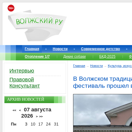
Главная
Новости
Современное детство
Отопление 1/7
Дикие собаки
БКД-2025
Ф
Главная
→
Новости
→
Культура, иску
Интервью
В Волжском традиц
Правовой
фестиваль прошел 
Консультант
АРХИВ НОВОСТЕЙ
07 августа
<<
<
2026
>
>>
Пн
3
10
17
24
31