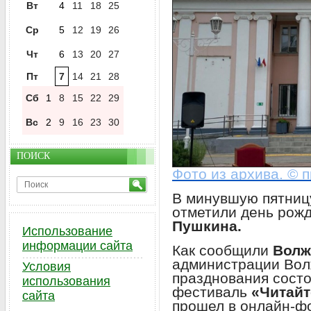
Вт
4
11
18
25
Ср
5
12
19
26
Чт
6
13
20
27
Пт
7
14
21
28
Сб
1
8
15
22
29
Вс
2
9
16
23
30
ПОИСК
Фото из архива. © 
В минувшую пятниц
отметили день рож
Пушкина.
Использование
информации сайта
Как сообщили
Волж
администрации Волж
Условия
празднования состо
использования
фестиваль
«Читайт
сайта
прошел в онлайн-ф