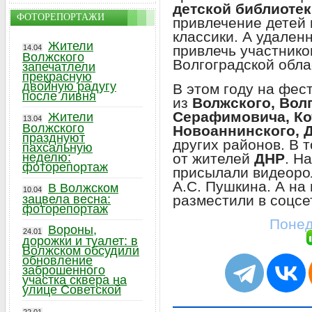
детской библиоте
ФОТОРЕПОРТАЖИ
привлечение детей 
классики. А удален
Жители
привлечь участнико
14.04
Волжского
Волгоградской обла
запечатлели
прекрасную
двойную радугу
В этом году на фес
после ливня
из
Волжского, Вол
Серафимовича, Ко
Жители
13.04
Волжского
Новоаннинского, 
празднуют
других районов. В 
пахсальную
от жителей
ДНР
. Н
неделю:
фоторепортаж
присылали видеоро
А.С. Пушкина. А на
В Волжском
10.04
разместили в соцсе
зацвела весна:
фоторепортаж
Понед
Вороны,
24.01
дорожки и туалет: в
Волжском обсудили
обновление
заброшенного
участка сквера на
улице Советской