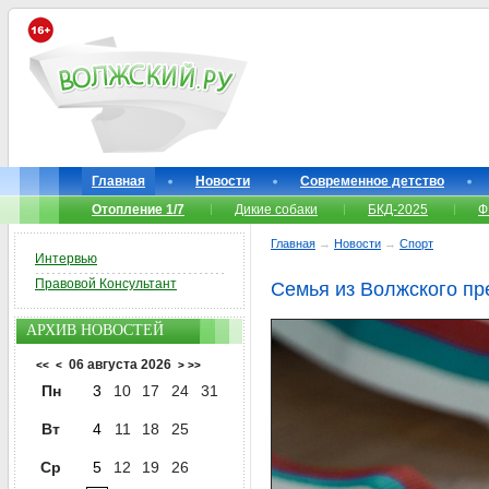
Главная
Новости
Современное детство
Отопление 1/7
Дикие собаки
БКД-2025
Ф
Главная
→
Новости
→
Спорт
Интервью
Правовой Консультант
Семья из Волжского пр
АРХИВ НОВОСТЕЙ
06 августа 2026
<<
<
>
>>
Пн
3
10
17
24
31
Вт
4
11
18
25
Ср
5
12
19
26