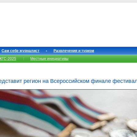
Сам себе журналист
Развлечения и туризм
КГС-2025
Местные инициативы
едставит регион на Всероссийском финале фестива