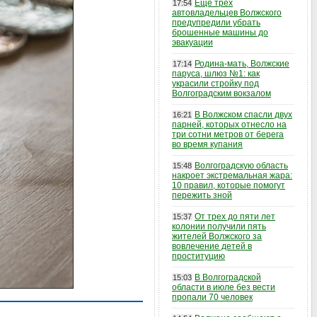
Еще трех
17:54
автовладельцев Волжского
предупредили убрать
брошенные машины до
эвакуации
Родина-мать, Волжские
17:14
паруса, шлюз №1: как
украсили стройку под
Волгоградским вокзалом
В Волжском спасли двух
16:21
парней, которых отнесло на
три сотни метров от берега
во время купания
Волгоградскую область
15:48
накроет экстремальная жара:
10 правил, которые помогут
пережить зной
От трех до пяти лет
15:37
колонии получили пять
жителей Волжского за
вовлечение детей в
проституцию
В Волгоградской
15:03
области в июле без вести
пропали 70 человек