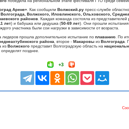
ого
победила на региональном этапе фестиваля ГТО среди семей
оград Арене»
. Как сообщили
Волжский.ру
пресс-службе областно
з
Волгограда, Волжского, Иловлинского, Ольховского, Средне
аевского районов
. Каждая команда состояла из представителей
11 лет
) и бабушка или дедушка (
50-69 лет
). Они прошли испытания н
аждого участника были сои нагрузки в зависимости от возраста.
ка лидеров прошла дополнительное испытание по
плаванию
. По и
реднеахтубинского района
, второе -
Макаровы
из
Волгограда
. 
а из
Волжского
представит Волгоградскую область на
национальн
 определят позднее.
+3