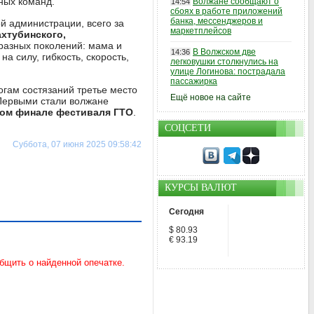
ных команд.
Волжане сообщают о
14:54
сбоях в работе приложений
банка, мессенджеров и
й администрации, всего за
маркетплейсов
ахтубинского,
 разных поколений: мама и
В Волжском две
14:36
а силу, гибкость, скорость,
легковушки столкнулись на
улице Логинова: пострадала
пассажирка
тогам состязаний третье место
Ещё новое на сайте
Первыми стали волжане
ом финале фестиваля ГТО
.
СОЦСЕТИ
Суббота, 07 июня 2025 09:58:42
КУРСЫ ВАЛЮТ
Сегодня
$ 80.93
€ 93.19