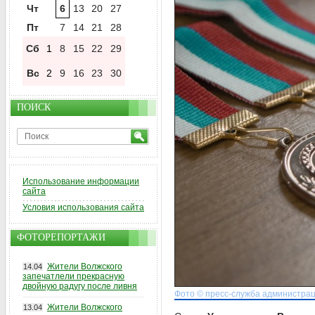
Чт
6
13
20
27
Пт
7
14
21
28
Сб
1
8
15
22
29
Вс
2
9
16
23
30
ПОИСК
Использование информации
сайта
Условия использования сайта
ФОТОРЕПОРТАЖИ
Жители Волжского
14.04
запечатлели прекрасную
двойную радугу после ливня
Фото © пресс-служба администрац
Жители Волжского
13.04