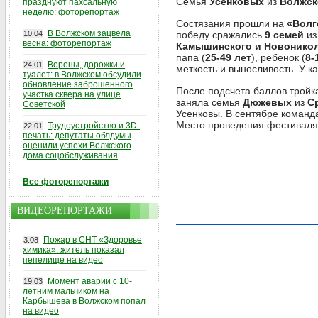
Семья
Усенковых
из
Волжск
празднуют пахсальную
неделю: фоторепортаж
Состязания прошли на
«Волг
В Волжском зацвела
10.04
победу сражались
9 семей
и
весна: фоторепортаж
Камышинского и Новоникол
папа (
25-49 лет
), ребенок (
8-
Вороны, дорожки и
24.01
меткость и выносливость. У к
туалет: в Волжском обсудили
обновление заброшенного
После подсчета баллов трой
участка сквера на улице
заняла семья
Дюжевых
из
С
Советской
Усенковы. В сентябре команд
Место проведения фестиваля
Трудоустройство и 3D-
22.01
печать: депутаты облдумы
оценили успехи Волжского
дома соцобслуживания
Все фоторепортажи
ВИДЕОРЕПОРТАЖИ
Пожар в СНТ «Здоровье
3.08
химика»: житель показал
пепелище на видео
Момент аварии с 10-
19.03
летним мальчиком на
Карбышева в Волжском попал
на видео