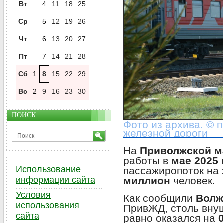
Вт
4
11
18
25
Ср
5
12
19
26
Чт
6
13
20
27
Пт
7
14
21
28
Сб
1
8
15
22
29
Вс
2
9
16
23
30
ПОИСК
Фото из архива. © 
железной дороги
На
Приволжской м
работы в
мае 2025 
Использование
пассажиропоток на
миллион
человек.
информации сайта
Условия
Как сообщили
Волж
использования
ПривЖД, столь вну
сайта
равно оказался на