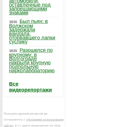
автомобили,
оставленные под
запрещающими
знаками
Был пьян: в
19.01
Волжском
задержали
вандала,
оторвавшего лапки
суслику
Разошелся по
19.01
крупному: в
Волгограде
накрыли крупную
подпольную
нарколабораторию
Все
видеорепортажи
Пользуясь данным ресурсом вы
соглашаетесь с
«Условиями использования
сайта»
, в т.ч. даёте разрешение на сбор,