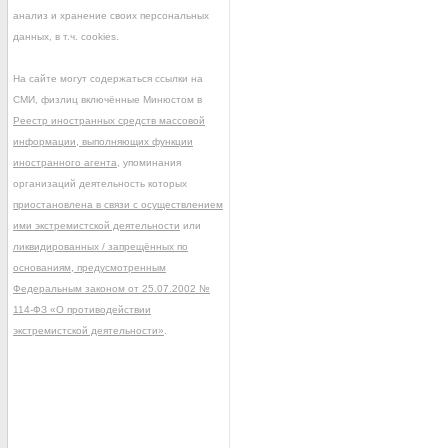
анализ и хранение своих персональных
данных, в т.ч. cookies.
На сайте могут содержаться ссылки на
СМИ, физлиц включённые Минюстом в
Реестр иностранных средств массовой
информации, выполняющих функции
иностранного агента
, упоминания
организаций деятельность которых
приостановлена в связи с осуществлением
ими экстремистской деятельности
или
ликвидированных / запрещённых по
основаниям, предусмотренным
Федеральным законом от 25.07.2002 №
114-ФЗ «О противодействии
экстремистской деятельности»
.