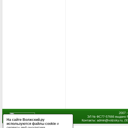
2007 
ЭЛ № ФС77-57666 выдано Р
На сайте Волжский.ру
Контакты: admin
@
volzsky.ru, (
используются файлы cookie
и
сервисы веб-аналитики