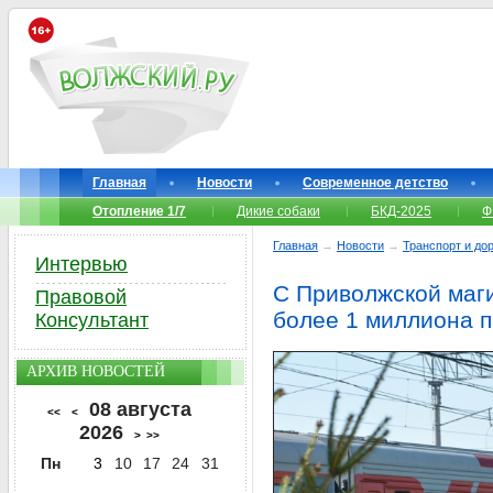
Главная
Новости
Современное детство
Отопление 1/7
Дикие собаки
БКД-2025
Ф
Главная
→
Новости
→
Транспорт и до
Интервью
С Приволжской маг
Правовой
более 1 миллиона 
Консультант
АРХИВ НОВОСТЕЙ
08 августа
<<
<
2026
>
>>
Пн
3
10
17
24
31