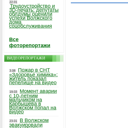
22.01
Трудоустройство и
3D-печать: депутаты
облдумы оценили
успехи Волжского
дома
соцобслуживания
Все
фоторепортажи
ВИДЕОРЕПОРТАЖИ
Пожар в СНТ
3.08
«Здоровье химика»:
житель показал
пепелище на видео
Момент аварии
19.03
с 10-летним
мальчиком на
Карбышева в
Волжском попал на
видео
В Волжском
23.01
эвакуировали