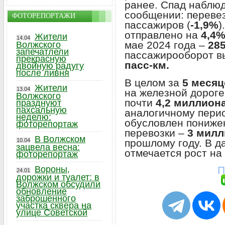
ранее. Спад наблюд
сообщении: переве
ФОТОРЕПОРТАЖИ
пассажиров (
-1,9%
)
отправлено на
4,4
Жители
14.04
мае 2024 года –
28
Волжского
запечатлели
пассажирооборот в
прекрасную
пасс-км.
двойную радугу
после ливня
В целом за
5 месяц
Жители
13.04
на железной дороге
Волжского
почти
4,2 миллион
празднуют
пахсальную
аналогичному перио
неделю:
обусловлен пониже
фоторепортаж
перевозки –
3 милл
В Волжском
прошлому году. В 
10.04
зацвела весна:
отмечается рост на
фоторепортаж
П
Вороны,
24.01
дорожки и туалет: в
Волжском обсудили
обновление
заброшенного
участка сквера на
улице Советской