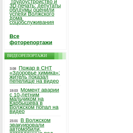
Трудоустройство и
3D-печать: депутаты
облдумы оценили
успехи Волжского
дома
соцобслуживания
Все
фоторепортажи
ВИДЕОРЕПОРТАЖИ
Пожар в СНТ
3.08
«Здоровье химика»:
житель показал
пепелище на видео
Момент аварии
19.03
с 10-летним
мальчиком на
Карбышева в
Волжском попал на
видео
В Волжском
23.01
эвакуировали
автомобили,