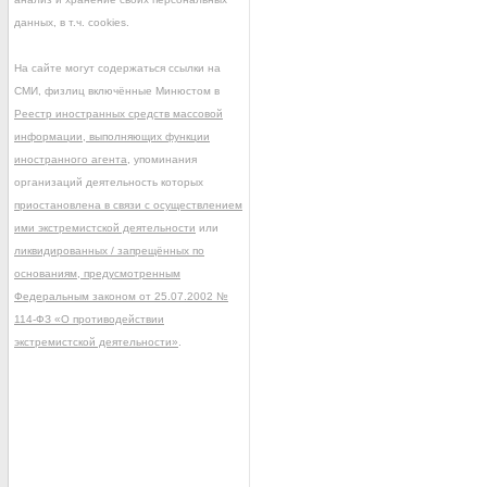
данных, в т.ч. cookies.
На сайте могут содержаться ссылки на
СМИ, физлиц включённые Минюстом в
Реестр иностранных средств массовой
информации, выполняющих функции
иностранного агента
, упоминания
организаций деятельность которых
приостановлена в связи с осуществлением
ими экстремистской деятельности
или
ликвидированных / запрещённых по
основаниям, предусмотренным
Федеральным законом от 25.07.2002 №
114-ФЗ «О противодействии
экстремистской деятельности»
.