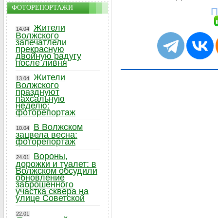
ФОТОРЕПОРТАЖИ
П
Жители
14.04
Волжского
запечатлели
прекрасную
двойную радугу
после ливня
Жители
13.04
Волжского
празднуют
пахсальную
неделю:
фоторепортаж
В Волжском
10.04
зацвела весна:
фоторепортаж
Вороны,
24.01
дорожки и туалет: в
Волжском обсудили
обновление
заброшенного
участка сквера на
улице Советской
22.01