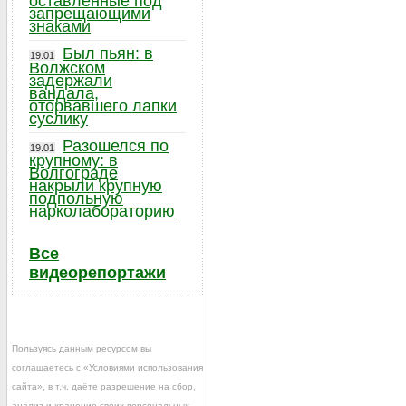
оставленные под
запрещающими
знаками
Был пьян: в
19.01
Волжском
задержали
вандала,
оторвавшего лапки
суслику
Разошелся по
19.01
крупному: в
Волгограде
накрыли крупную
подпольную
нарколабораторию
Все
видеорепортажи
Пользуясь данным ресурсом вы
соглашаетесь с
«Условиями использования
сайта»
, в т.ч. даёте разрешение на сбор,
анализ и хранение своих персональных