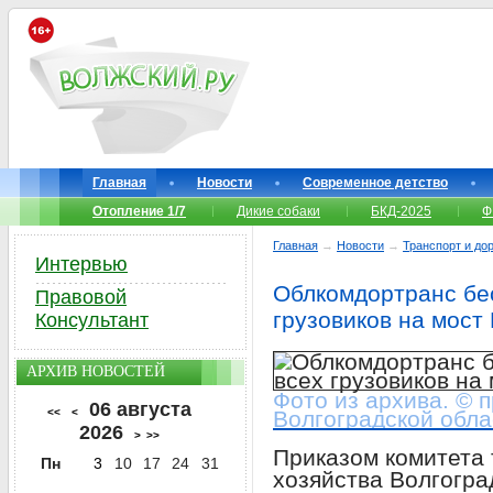
Главная
Новости
Современное детство
Отопление 1/7
Дикие собаки
БКД-2025
Ф
Главная
→
Новости
→
Транспорт и до
Интервью
Облкомдортранс бес
Правовой
грузовиков на мост
Консультант
АРХИВ НОВОСТЕЙ
Фото из архива. © 
06 августа
<<
<
Волгоградской обла
2026
>
>>
Приказом комитета 
Пн
3
10
17
24
31
хозяйства Волгогра