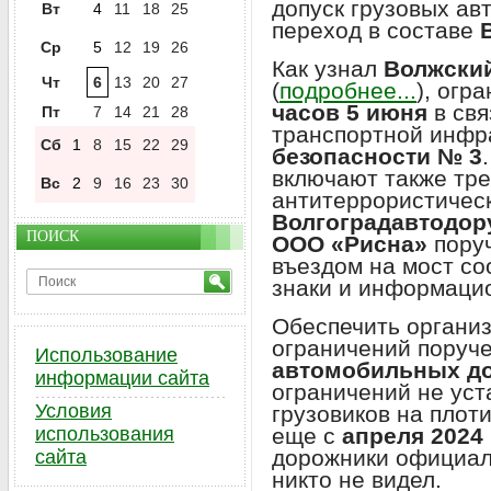
допуск грузовых ав
Вт
4
11
18
25
переход в составе
Ср
5
12
19
26
Как узнал
Волжски
Чт
6
13
20
27
(
подробнее...
), огр
часов 5 июня
в св
Пт
7
14
21
28
транспортной инфр
Сб
1
8
15
22
29
безопасности № 3
включают также тре
Вс
2
9
16
23
30
антитеррористичес
Волгоградавтодор
ПОИСК
ООО «Рисна»
поруч
въездом на мост с
знаки и информаци
Обеспечить органи
ограничений поруч
Использование
автомобильных д
информации сайта
ограничений не уст
Условия
грузовиков на плот
использования
еще с
апреля 2024
дорожники официаль
сайта
никто не видел.