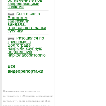
оставленные под
запрещающими
знаками
Был пьян: в
19.01
Волжском
задержали
вандала,
оторвавшего лапки
суслику
Разошелся по
19.01
крупному: в
Волгограде
накрыли крупную
подпольную
нарколабораторию
Все
видеорепортажи
Пользуясь данным ресурсом вы
соглашаетесь с
«Условиями использования
сайта»
, в т.ч. даёте разрешение на сбор,
анализ и хранение своих персональных