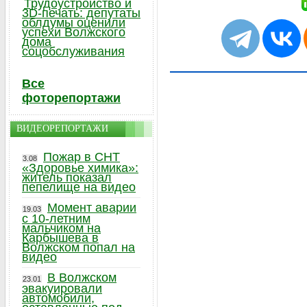
Трудоустройство и
3D-печать: депутаты
облдумы оценили
успехи Волжского
дома
соцобслуживания
Все
фоторепортажи
ВИДЕОРЕПОРТАЖИ
Пожар в СНТ
3.08
«Здоровье химика»:
житель показал
пепелище на видео
Момент аварии
19.03
с 10-летним
мальчиком на
Карбышева в
Волжском попал на
видео
В Волжском
23.01
эвакуировали
автомобили,