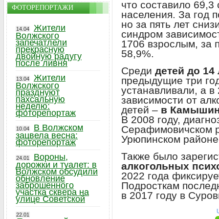
что составило 69,3
ФОТОРЕПОРТАЖИ
населения. За год 
но за пять лет сниз
Жители
14.04
синдром зависимост
Волжского
запечатлели
1706 взрослым, за 
прекрасную
58,9%.
двойную радугу
после ливня
Среди
детей до 14
Жители
предыдущие три год
13.04
Волжского
устанавливали, а в
празднуют
зависимости от алк
пахсальную
неделю:
детей –
в Камышин
фоторепортаж
В 2008 году, диагно
В Волжском
Серафимовичском ра
10.04
зацвела весна:
Урюпинском районе
фоторепортаж
Также было зареги
Вороны,
24.01
дорожки и туалет: в
алкогольных псих
Волжском обсудили
2022 года фиксируе
обновление
Подросткам последн
заброшенного
участка сквера на
в 2017 году в Суро
улице Советской
22.01