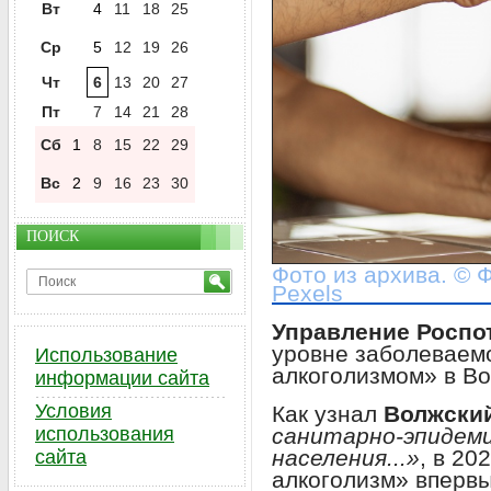
Вт
4
11
18
25
Ср
5
12
19
26
Чт
6
13
20
27
Пт
7
14
21
28
Сб
1
8
15
22
29
Вс
2
9
16
23
30
ПОИСК
Фото из архива. © Ф
Pexels
Управление Роспо
уровне заболеваем
Использование
алкоголизмом» в Во
информации сайта
Условия
Как узнал
Волжски
санитарно-эпидеми
использования
населения...»
, в 20
сайта
алкоголизм» вперв