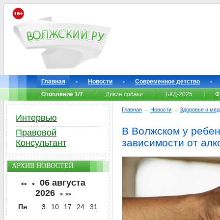
Главная
Новости
Современное детство
Отопление 1/7
Дикие собаки
БКД-2025
Ф
Главная
→
Новости
→
Здоровье и мед
Интервью
В Волжском у ребе
Правовой
зависимости от алк
Консультант
АРХИВ НОВОСТЕЙ
06 августа
<<
<
2026
>
>>
Пн
3
10
17
24
31