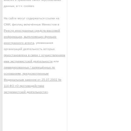
данных, в т.ч. cookies.
На сайте могут содержаться ссылки на
СМИ, физлиц включённые Минюстом в
Реестр иностранных средств массовой
информации, выполняющих функции
иностранного агента
, упоминания
организаций деятельность которых
приостановлена в связи с осуществлением
ими экстремистской деятельности
или
ликвидированных / запрещённых по
основаниям, предусмотренным
Федеральным законом от 25.07.2002 №
114-ФЗ «О противодействии
экстремистской деятельности»
.