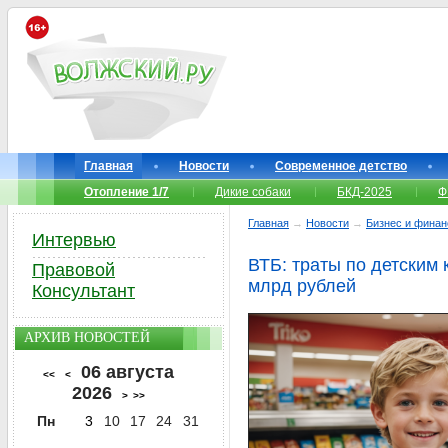
Главная
Новости
Современное детство
Отопление 1/7
Дикие собаки
БКД-2025
Ф
Главная
→
Новости
→
Бизнес и фина
Интервью
ВТБ: траты по детским 
Правовой
млрд рублей
Консультант
АРХИВ НОВОСТЕЙ
06 августа
<<
<
2026
>
>>
Пн
3
10
17
24
31