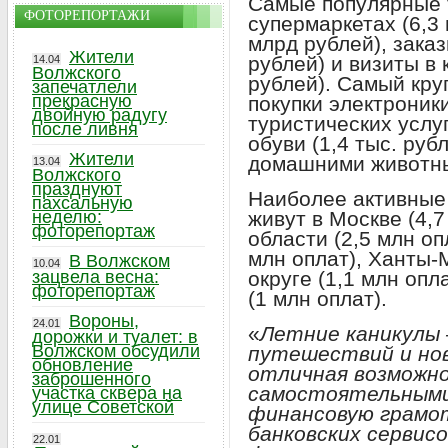
Самые популярные т
ФОТОРЕПОРТАЖИ
супермаркетах (6,3
млрд рублей), зака
Жители
рублей) и визиты в
14.04
Волжского
рублей). Самый кру
запечатлели
прекрасную
покупки электроники
двойную радугу
туристических услуг
после ливня
обуви (1,4 тыс. рубл
Жители
домашними животны
13.04
Волжского
празднуют
Наиболее активные 
пахсальную
живут в Москве (4,7
неделю:
фоторепортаж
области (2,5 млн оп
млн оплат), Ханты
В Волжском
10.04
округе (1,1 млн опл
зацвела весна:
фоторепортаж
(1 млн оплат).
Вороны,
24.01
«
Летние каникулы 
дорожки и туалет: в
Волжском обсудили
путешествий и нов
обновление
отличная возможн
заброшенного
самостоятельными
участка сквера на
улице Советской
финансовую грамо
банковских сервис
22.01