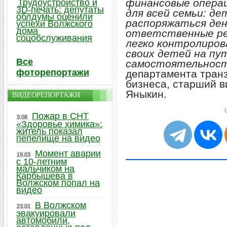
финансовые операц
Трудоустройство и
3D-печать: депутаты
для всей семьи: д
облдумы оценили
распоряжаться ден
успехи Волжского
дома
ответственные ре
соцобслуживания
легко контролиров
своих детей на пу
Все
самостоятельнос
фоторепортажи
департамента тран
бизнеса, старший в
Яныкин.
ВИДЕОРЕПОРТАЖИ
Пожар в СНТ
3.08
«Здоровье химика»:
житель показал
пепелище на видео
Момент аварии
19.03
с 10-летним
мальчиком на
Карбышева в
Волжском попал на
видео
В Волжском
23.01
эвакуировали
автомобили,