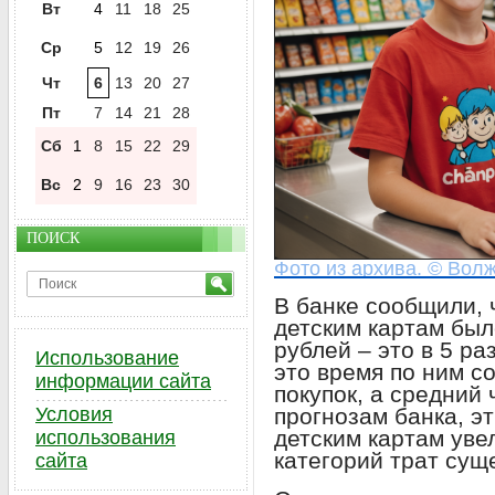
Вт
4
11
18
25
Ср
5
12
19
26
Чт
6
13
20
27
Пт
7
14
21
28
Сб
1
8
15
22
29
Вс
2
9
16
23
30
ПОИСК
Фото из архива. © Вол
В банке сообщили, 
детским картам был
рублей – это в 5 ра
Использование
это время по ним 
информации сайта
покупок, а средний 
прогнозам банка, эт
Условия
детским картам уве
использования
категорий трат сущ
сайта