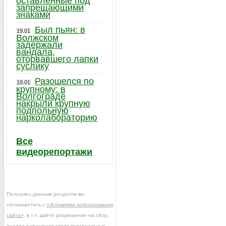
оставленные под
запрещающими
знаками
Был пьян: в
19.01
Волжском
задержали
вандала,
оторвавшего лапки
суслику
Разошелся по
19.01
крупному: в
Волгограде
накрыли крупную
подпольную
нарколабораторию
Все
видеорепортажи
Пользуясь данным ресурсом вы
соглашаетесь с
«Условиями использования
сайта»
, в т.ч. даёте разрешение на сбор,
анализ и хранение своих персональных