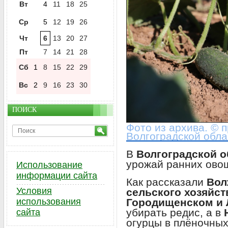
Вт
4
11
18
25
Ср
5
12
19
26
Чт
6
13
20
27
Пт
7
14
21
28
Сб
1
8
15
22
29
Вс
2
9
16
23
30
ПОИСК
Фото из архива. © 
Волгоградской обла
В
Волгоградской 
урожай ранних овощ
Использование
информации сайта
Как рассказали
Вол
Условия
сельского хозяйст
Городищенском и 
использования
убирать редис, а в
сайта
огурцы в плёночных