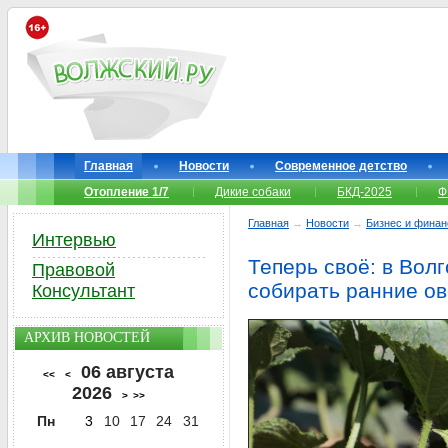
Главная
Новости
Современное детство
Отопление 1/7
Дикие собаки
БКД-2025
Ф
Главная
→
Новости
→
Бизнес и фина
Интервью
Теперь своё: в Вол
Правовой
собирать ранние о
Консультант
АРХИВ НОВОСТЕЙ
06 августа
<<
<
2026
>
>>
Пн
3
10
17
24
31