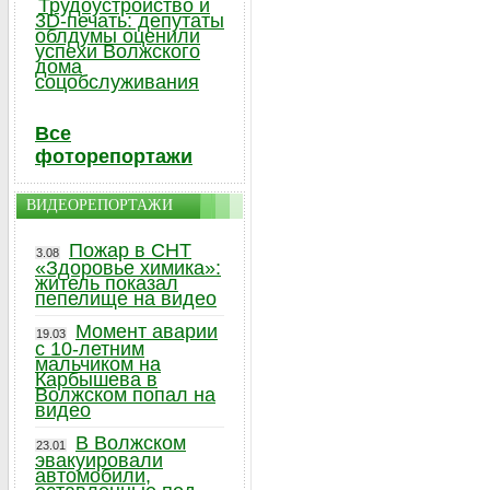
Трудоустройство и
3D-печать: депутаты
облдумы оценили
успехи Волжского
дома
соцобслуживания
Все
фоторепортажи
ВИДЕОРЕПОРТАЖИ
Пожар в СНТ
3.08
«Здоровье химика»:
житель показал
пепелище на видео
Момент аварии
19.03
с 10-летним
мальчиком на
Карбышева в
Волжском попал на
видео
В Волжском
23.01
эвакуировали
автомобили,