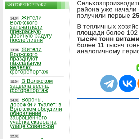
Сельхозпроизводит
ФОТОРЕПОРТАЖИ
района уже начали
получили первые
25
Жители
14.04
Волжского
В тепличных хозяйс
запечатлели
прекрасную
площади более 102
двойную радугу
тысяч тонн витам
после ливня
более 11 тысяч тонн
Жители
аналогичному перио
13.04
Волжского
празднуют
пахсальную
неделю:
фоторепортаж
В Волжском
10.04
зацвела весна:
фоторепортаж
Вороны,
24.01
дорожки и туалет: в
Волжском обсудили
обновление
заброшенного
участка сквера на
улице Советской
22.01