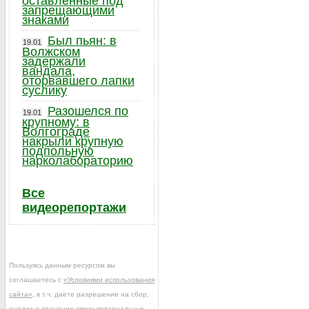
оставленные под
запрещающими
знаками
Был пьян: в
19.01
Волжском
задержали
вандала,
оторвавшего лапки
суслику
Разошелся по
19.01
крупному: в
Волгограде
накрыли крупную
подпольную
нарколабораторию
Все
видеорепортажи
Пользуясь данным ресурсом вы
соглашаетесь с
«Условиями использования
сайта»
, в т.ч. даёте разрешение на сбор,
анализ и хранение своих персональных