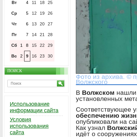
Вт
4
11
18
25
Ср
5
12
19
26
Чт
6
13
20
27
Пт
7
14
21
28
Сб
1
8
15
22
29
Вс
2
9
16
23
30
ПОИСК
Фото из архива. © 
Волжского
В
Волжском
нашли
установленных мет
Использование
Соответствующее 
информации сайта
обеспечению жизн
Условия
опубликовали на са
использования
Как узнал
Волжски
сайта
идёт о сооружения