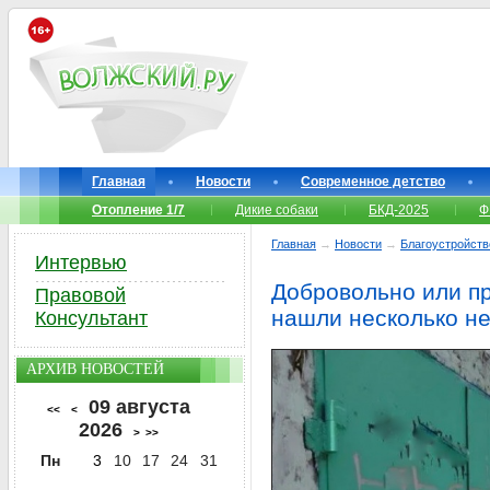
Главная
Новости
Современное детство
Отопление 1/7
Дикие собаки
БКД-2025
Ф
Главная
→
Новости
→
Благоустройств
Интервью
Добровольно или п
Правовой
нашли несколько н
Консультант
АРХИВ НОВОСТЕЙ
09 августа
<<
<
2026
>
>>
Пн
3
10
17
24
31