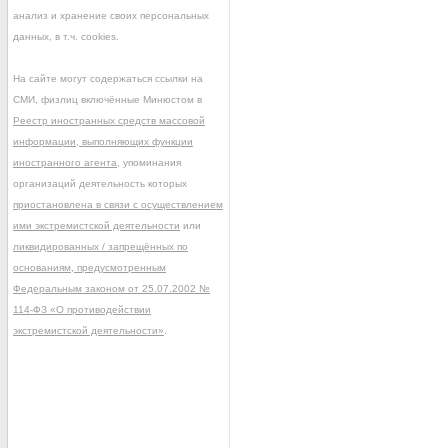
анализ и хранение своих персональных
данных, в т.ч. cookies.
На сайте могут содержаться ссылки на
СМИ, физлиц включённые Минюстом в
Реестр иностранных средств массовой
информации, выполняющих функции
иностранного агента
, упоминания
организаций деятельность которых
приостановлена в связи с осуществлением
ими экстремистской деятельности
или
ликвидированных / запрещённых по
основаниям, предусмотренным
Федеральным законом от 25.07.2002 №
114-ФЗ «О противодействии
экстремистской деятельности»
.