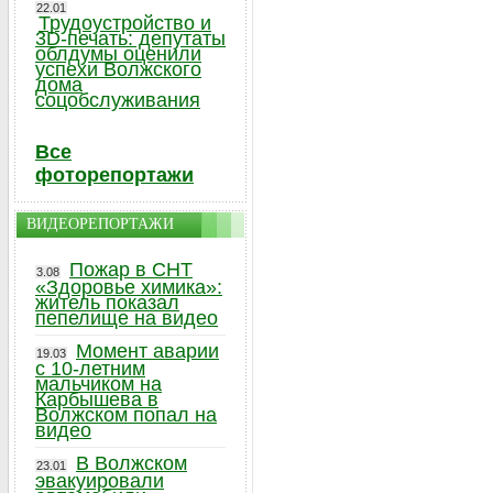
22.01
Трудоустройство и
3D-печать: депутаты
облдумы оценили
успехи Волжского
дома
соцобслуживания
Все
фоторепортажи
ВИДЕОРЕПОРТАЖИ
Пожар в СНТ
3.08
«Здоровье химика»:
житель показал
пепелище на видео
Момент аварии
19.03
с 10-летним
мальчиком на
Карбышева в
Волжском попал на
видео
В Волжском
23.01
эвакуировали