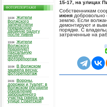
15-17, на улицах П
ФОТОРЕПОРТАЖИ
Собственникам соо
июня
добровольно 
Жители
14.04
землю. Если волжан
Волжского
демонтируют и выв
запечатлели
прекрасную
порядке. С владель
двойную радугу
затраченные на раб
после ливня
Жители
13.04
Волжского
В
празднуют
пахсальную
неделю:
фоторепортаж
В Волжском
10.04
зацвела весна:
фоторепортаж
Вороны,
24.01
дорожки и туалет: в
Волжском обсудили
обновление
заброшенного
участка сквера на
улице Советской