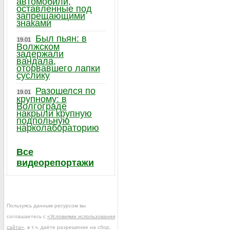
автомобили,
оставленные под
запрещающими
знаками
Был пьян: в
19.01
Волжском
задержали
вандала,
оторвавшего лапки
суслику
Разошелся по
19.01
крупному: в
Волгограде
накрыли крупную
подпольную
нарколабораторию
Все
видеорепортажи
Пользуясь данным ресурсом вы
соглашаетесь с
«Условиями использования
сайта»
, в т.ч. даёте разрешение на сбор,