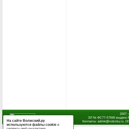
2007 
ЭЛ № ФС77-57666 выдано Р
На сайте Волжский.ру
Контакты: admin
@
volzsky.ru, (
используются файлы cookie
и
сервисы веб-аналитики