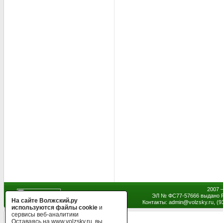
2007 
ЭЛ № ФС77-57666 выдано Р
На сайте Волжский.ру
Контакты: admin
@
volzsky.ru, (
используются файлы cookie
и
сервисы веб-аналитики
Оставаясь на www.volzsky.ru, вы