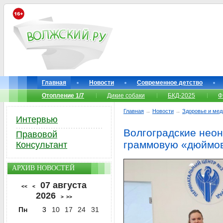
Главная
Новости
Современное детство
Отопление 1/7
Дикие собаки
БКД-2025
Ф
Главная
→
Новости
→
Здоровье и мед
Интервью
Волгоградские неон
Правовой
граммовую «дюймо
Консультант
АРХИВ НОВОСТЕЙ
07 августа
<<
<
2026
>
>>
Пн
3
10
17
24
31