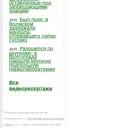
оставленные под
запрещающими
знаками
Был пьян: в
19.01
Волжском
задержали
вандала,
оторвавшего лапки
суслику
Разошелся по
19.01
крупному: в
Волгограде
накрыли крупную
подпольную
нарколабораторию
Все
видеорепортажи
Пользуясь данным ресурсом вы
соглашаетесь с
«Условиями использования
сайта»
, в т.ч. даёте разрешение на сбор,