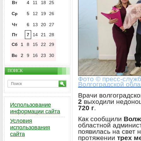
Вт
4
11
18
25
Ср
5
12
19
26
Чт
6
13
20
27
Пт
7
14
21
28
Сб
1
8
15
22
29
Вс
2
9
16
23
30
ПОИСК
Фото © пресс-служ
Волгоградской обла
Врачи волгоградск
2
выходили недоно
Использование
720 г
.
информации сайта
Как сообщили
Волж
Условия
областной админис
использования
появилась на свет 
сайта
протяжении
трех м