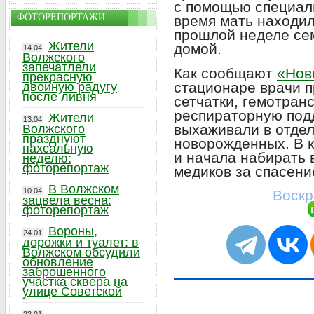
с помощью специаль
ФОТОРЕПОРТАЖИ
время мать находил
прошлой неделе се
Жители
домой.
14.04
Волжского
запечатлели
Как сообщают
«Нов
прекрасную
стационаре врачи 
двойную радугу
после ливня
сетчатки, гемотран
респираторную под
Жители
13.04
выхаживали в отде
Волжского
празднуют
новорожденных. В к
пахсальную
и начала набирать 
неделю:
фоторепортаж
медиков за спасени
В Волжском
10.04
Воскр
зацвела весна:
фоторепортаж
Вороны,
24.01
дорожки и туалет: в
Волжском обсудили
обновление
заброшенного
участка сквера на
улице Советской