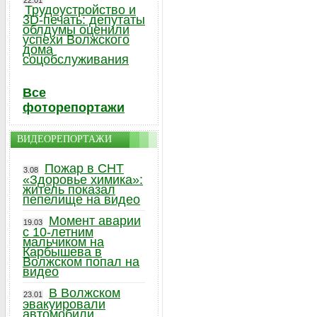
22.01
Трудоустройство и
3D-печать: депутаты
облдумы оценили
успехи Волжского
дома
соцобслуживания
Все
фоторепортажи
ВИДЕОРЕПОРТАЖИ
Пожар в СНТ
3.08
«Здоровье химика»:
житель показал
пепелище на видео
Момент аварии
19.03
с 10-летним
мальчиком на
Карбышева в
Волжском попал на
видео
В Волжском
23.01
эвакуировали
автомобили,