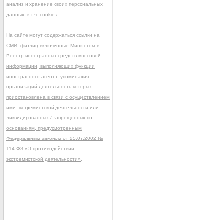
анализ и хранение своих персональных
данных, в т.ч. cookies.
На сайте могут содержаться ссылки на
СМИ, физлиц включённые Минюстом в
Реестр иностранных средств массовой
информации, выполняющих функции
иностранного агента
, упоминания
организаций деятельность которых
приостановлена в связи с осуществлением
ими экстремистской деятельности
или
ликвидированных / запрещённых по
основаниям, предусмотренным
Федеральным законом от 25.07.2002 №
114-ФЗ «О противодействии
экстремистской деятельности»
.