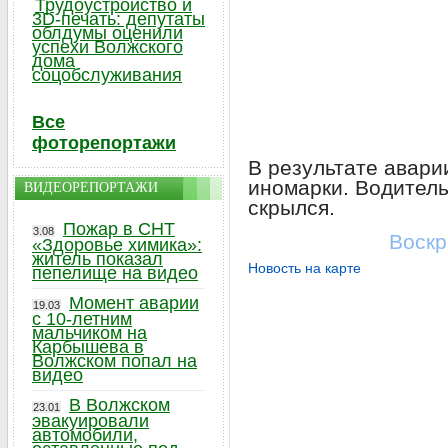
Трудоустройство и
3D-печать: депутаты
облдумы оценили
успехи Волжского
дома
соцобслуживания
Все
фоторепортажи
В результате авари
иномарки. Водитель
ВИДЕОРЕПОРТАЖИ
скрылся.
Пожар в СНТ
3.08
Воскр
«Здоровье химика»:
житель показал
Новость на карте
пепелище на видео
Момент аварии
19.03
с 10-летним
мальчиком на
Карбышева в
Волжском попал на
видео
В Волжском
23.01
эвакуировали
автомобили,