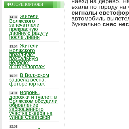
наезд на дерево. Н
ФОТОРЕПОРТАЖИ
ехала по городу на
сигналы светофор
Жители
автомобиль вылетел
14.04
Волжского
буквально
снес не
запечатлели
прекрасную
двойную радугу
после ливня
Жители
13.04
Волжского
празднуют
пахсальную
неделю:
фоторепортаж
В Волжском
10.04
зацвела весна:
фоторепортаж
Вороны,
24.01
дорожки и туалет: в
Волжском обсудили
обновление
заброшенного
участка сквера на
улице Советской
22.01