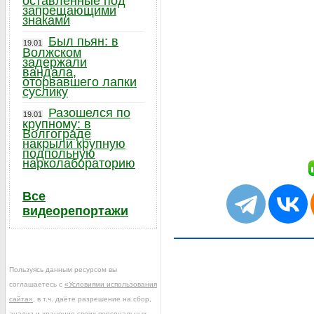
оставленные под
запрещающими
знаками
Был пьян: в
19.01
Волжском
задержали
вандала,
оторвавшего лапки
суслику
Разошелся по
19.01
крупному: в
Волгограде
накрыли крупную
подпольную
нарколабораторию
Все
видеорепортажи
Пользуясь данным ресурсом вы
соглашаетесь с
«Условиями использования
сайта»
, в т.ч. даёте разрешение на сбор,
анализ и хранение своих персональных