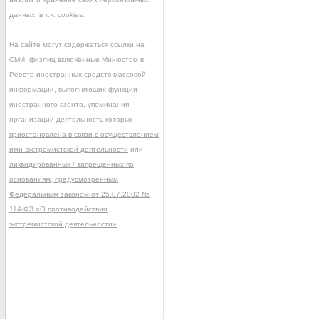
данных, в т.ч. cookies.
На сайте могут содержаться ссылки на
СМИ, физлиц включённые Минюстом в
Реестр иностранных средств массовой
информации, выполняющих функции
иностранного агента
, упоминания
организаций деятельность которых
приостановлена в связи с осуществлением
ими экстремистской деятельности
или
ликвидированных / запрещённых по
основаниям, предусмотренным
Федеральным законом от 25.07.2002 №
114-ФЗ «О противодействии
экстремистской деятельности»
.