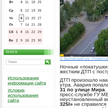
Вт
4
11
18
25
Ср
5
12
19
26
Чт
6
13
20
27
Пт
7
14
21
28
Сб
1
8
15
22
29
Вс
2
9
16
23
30
ПОИСК
© Волжский.ру, Powerne
Ночные «покатушки
жестким ДТП с пос
Использование
ДТП произошло нак
информации сайта
утра. Авария попал
31 по улице Мира
.
Условия
пресс-службе ГУ МВ
использования
неустановленный в
сайта
325I»
не справился