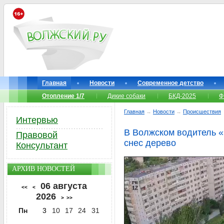
Главная
Новости
Современное детство
Отопление 1/7
Дикие собаки
БКД-2025
Ф
Главная
→
Новости
→
Происшествия
Интервью
В Волжском водитель «
Правовой
снес дерево
Консультант
АРХИВ НОВОСТЕЙ
06 августа
<<
<
2026
>
>>
Пн
3
10
17
24
31