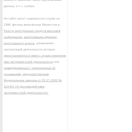
данных, в т.ч. cookies.
На сайте могут содержаться ссылки на
СМИ, физлиц включённые Минюстом в
Реестр иностранных средств массовой
информации, выполняющих функции
иностранного агента
, упоминания
организаций деятельность которых
приостановлена в связи с осуществлением
ими экстремистской деятельности
или
ликвидированных / запрещённых по
основаниям, предусмотренным
Федеральным законом от 25.07.2002 №
114-ФЗ «О противодействии
экстремистской деятельности»
.