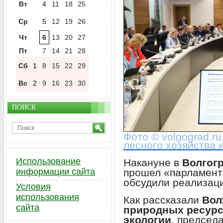
Вт
4
11
18
25
Ср
5
12
19
26
Чт
6
13
20
27
Пт
7
14
21
28
Сб
1
8
15
22
29
Вс
2
9
16
23
30
ПОИСК
Фото © volgograd.r
лесного хозяйства 
Использование
Накануне в
Волгог
прошел «парламентс
информации сайта
обсудили реализаци
Условия
использования
Как рассказали
Вол
сайта
природных ресурсо
экологии
, председ