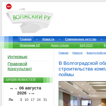
Главная
Новости
Современное детство
Отопление 1/7
Дикие собаки
БКД-2025
Ф
Главная
→
Новости
→
Благоустройств
Интервью
В Волгоградской об
Правовой
строительства комп
Консультант
поймы
АРХИВ НОВОСТЕЙ
06 августа
<<
<
2026
>
>>
Пн
3
10
17
24
31