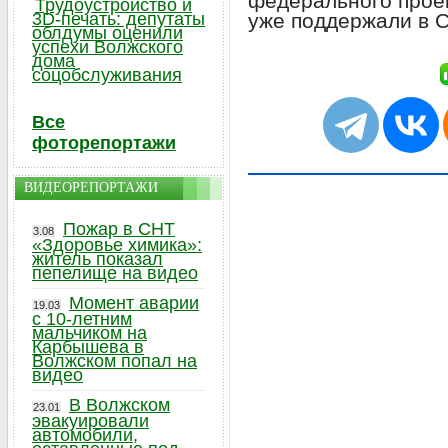
федерального прое
Трудоустройство и
уже поддержали в 
3D-печать: депутаты
облдумы оценили
успехи Волжского
дома
соцобслуживания
Все
фоторепортажи
ВИДЕОРЕПОРТАЖИ
Пожар в СНТ
3.08
«Здоровье химика»:
житель показал
пепелище на видео
Момент аварии
19.03
с 10-летним
мальчиком на
Карбышева в
Волжском попал на
видео
В Волжском
23.01
эвакуировали
автомобили,