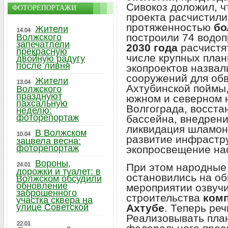
Сивокоз доложил, ч
ФОТОРЕПОРТАЖИ
проекта расчистили
протяженностью
бо
Жители
14.04
построили 74 водоп
Волжского
запечатлели
2030 года
расчистя
прекрасную
числе крупных пла
двойную радугу
после ливня
экопроектов назвал
сооружений для об
Жители
13.04
Ахтубинской поймы,
Волжского
празднуют
южном и северном 
пахсальную
Волгограда, восста
неделю:
фоторепортаж
бассейна, внедрени
ликвидация шламон
В Волжском
10.04
развитие инфрастру
зацвела весна:
фоторепортаж
экопросвещение на
Вороны,
При этом народные
24.01
дорожки и туалет: в
остановились на о
Волжском обсудили
обновление
мероприятии озвуч
заброшенного
строительства
комп
участка сквера на
Ахтубе
. Теперь ре
улице Советской
Реализовывать пла
22.01