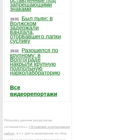
оставленные под
запрещающими
знаками
Был пьян: в
19.01
Волжском
задержали
вандала,
оторвавшего лапки
суслику
Разошелся по
19.01
крупному: в
Волгограде
накрыли крупную
подпольную
нарколабораторию
Все
видеорепортажи
Пользуясь данным ресурсом вы
соглашаетесь с
«Условиями использования
сайта»
, в т.ч. даёте разрешение на сбор,
анализ и хранение своих персональных