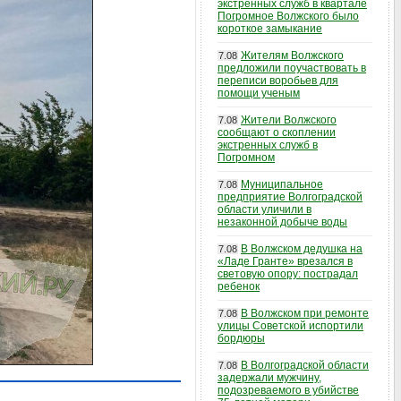
экстренных служб в квартале
Погромное Волжского было
короткое замыкание
Жителям Волжского
7.08
предложили поучаствовать в
переписи воробьев для
помощи ученым
Жители Волжского
7.08
сообщают о скоплении
экстренных служб в
Погромном
Муниципальное
7.08
предприятие Волгоградской
области уличили в
незаконной добыче воды
В Волжском дедушка на
7.08
«Ладе Гранте» врезался в
световую опору: пострадал
ребенок
В Волжском при ремонте
7.08
улицы Советской испортили
бордюры
В Волгоградской области
7.08
задержали мужчину,
подозреваемого в убийстве