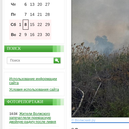
Чт
6
13
20
27
Пт
7
14
21
28
Сб
1
8
15
22
29
Вс
2
9
16
23
30
ПОИСК
Использование информации
сайта
Условия использования сайта
ФОТОРЕПОРТАЖИ
Жители Волжского
14.04
запечатлели прекрасную
© Волжский.ру
двойную радугу после ливня