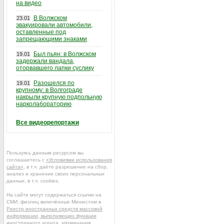
на видео
В Волжском
23.01
эвакуировали автомобили,
оставленные под
запрещающими знаками
Был пьян: в Волжском
19.01
задержали вандала,
оторвавшего лапки суслику
Разошелся по
19.01
крупному: в Волгограде
накрыли крупную подпольную
нарколабораторию
Все видеорепортажи
Пользуясь данным ресурсом вы
соглашаетесь с
«Условиями использования
сайта»
, в т.ч. даёте разрешение на сбор,
анализ и хранение своих персональных
данных, в т.ч. cookies.
На сайте могут содержаться ссылки на
СМИ, физлиц включённые Минюстом в
Реестр иностранных средств массовой
информации, выполняющих функции
иностранного агента
, упоминания