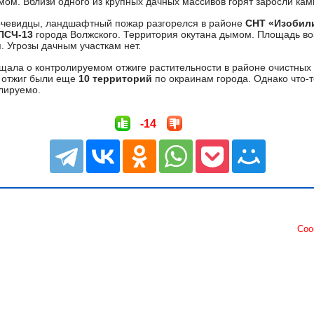
мом. Вблизи одного из крупных дачных массивов горят заросли ка
чевидцы, ландшафтный пожар разгорелся в районе
СНТ «Изобил
ПСЧ-13
города Волжского. Территория окутана дымом. Площадь во
 Угрозы дачным участкам нет.
ала о контролируемом отжиге растительности в районе очистных
а отжиг были еще
10 территорий
по окраинам города. Однако что-т
лируемо.
-14