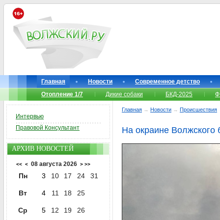
Главная
Новости
Современное детство
Отопление 1/7
Дикие собаки
БКД-2025
Ф
Главная
→
Новости
→
Происшествия
Интервью
Правовой Консультант
На окраине Волжского
АРХИВ НОВОСТЕЙ
08 августа 2026
<<
<
>
>>
Пн
3
10
17
24
31
Вт
4
11
18
25
Ср
5
12
19
26