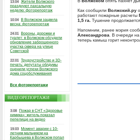
В
Волжском
опять пахнет ды
Жители Волжского
13.04
празднуют пахсальную
Как сообщили
Волжский.ру
о
неделю: фоторепортаж
работают пожарные расчеты
В Волжском зацвела
10.04
1,5 га.
Тушение продолжается.
весна: фоторепортаж
Напомним, ранее мэрия сообщ
Вороны, дорожки и
24.01
Александрова
. В очереди н
туалет: в Волжском обсудили
теперь камыш горит неконтро
обновление заброшенного
участка сквера на улице
Советской
Трудоустройство и 3D-
22.01
печать: депутаты облдумы
оценили успехи Волжского
дома соцобслуживания
Все фоторепортажи
ВИДЕОРЕПОРТАЖИ
Пожар в СНТ «Здоровье
3.08
химика»: житель показал
пепелище на видео
Момент аварии с 10-
19.03
летним мальчиком на
Карбышева в Волжском попал