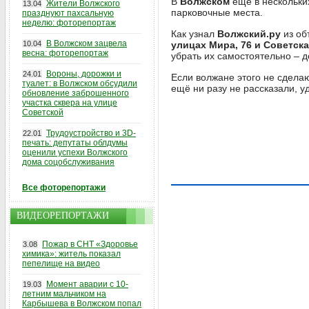
В
Волжском
ещё в нескольк
Жители Волжского
13.04
парковочные места.
празднуют пахсальную
неделю: фоторепортаж
Как узнал
Волжский.ру
из об
В Волжском зацвела
10.04
улицах Мира, 76 и Советска
весна: фоторепортаж
убрать их самостоятельно – 
Вороны, дорожки и
24.01
Если волжане этого не сделаю
туалет: в Волжском обсудили
ещё ни разу не рассказали, у
обновление заброшенного
участка сквера на улице
Советской
Трудоустройство и 3D-
22.01
печать: депутаты облдумы
оценили успехи Волжского
дома соцобслуживания
Все фоторепортажи
ВИДЕОРЕПОРТАЖИ
Пожар в СНТ «Здоровье
3.08
химика»: житель показал
пепелище на видео
Момент аварии с 10-
19.03
летним мальчиком на
Карбышева в Волжском попал