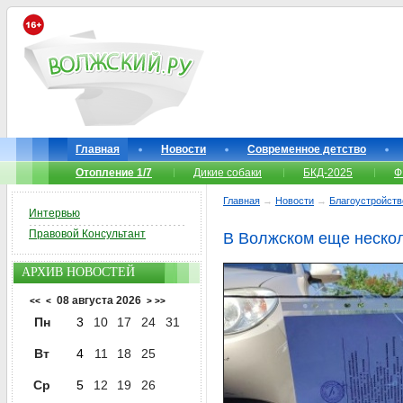
Главная
Новости
Современное детство
Отопление 1/7
Дикие собаки
БКД-2025
Ф
Главная
→
Новости
→
Благоустройств
Интервью
Правовой Консультант
В Волжском еще нескол
АРХИВ НОВОСТЕЙ
08 августа 2026
<<
<
>
>>
Пн
3
10
17
24
31
Вт
4
11
18
25
Ср
5
12
19
26