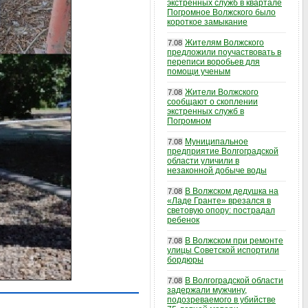
экстренных служб в квартале
Погромное Волжского было
короткое замыкание
Жителям Волжского
7.08
предложили поучаствовать в
переписи воробьев для
помощи ученым
Жители Волжского
7.08
сообщают о скоплении
экстренных служб в
Погромном
Муниципальное
7.08
предприятие Волгоградской
области уличили в
незаконной добыче воды
В Волжском дедушка на
7.08
«Ладе Гранте» врезался в
световую опору: пострадал
ребенок
В Волжском при ремонте
7.08
улицы Советской испортили
бордюры
В Волгоградской области
7.08
задержали мужчину,
подозреваемого в убийстве