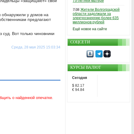
овладельцы «защищают» свои
75-летней матери
Жители Волгоградской
7.08
области задолжали за
 обнаружили у домов на
электроэнергию более 635
обственникам предлагают
миллионов рублей
Ещё новое на сайте
 суд. Вот только чиновники
СОЦСЕТИ
Среда, 28 мая 2025 15:03:34
КУРСЫ ВАЛЮТ
Сегодня
$ 82.17
€ 94.84