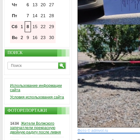
Чт
6
13
20
27
Пт
7
14
21
28
Сб
1
8
15
22
29
Вс
2
9
16
23
30
ПОИСК
Использование информации
сайта
Условия использования сайта
ФОТОРЕПОРТАЖИ
Жители Волжского
14.04
запечатлели прекрасную
Фото © admvol.ru
двойную радугу после ливня