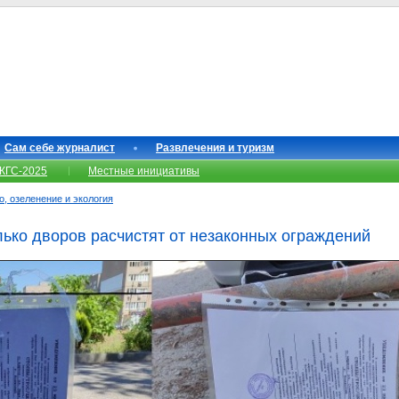
Сам себе журналист
Развлечения и туризм
КГС-2025
Местные инициативы
о, озеленение и экология
ько дворов расчистят от незаконных ограждений