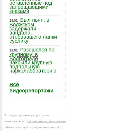
оставленные под
запрещающими
знаками
Был пьян: в
19.01
Волжском
задержали
вандала,
оторвавшего лапки
суслику
Разошелся по
19.01
крупному: в
Волгограде
накрыли крупную
подпольную
нарколабораторию
Все
видеорепортажи
Пользуясь данным ресурсом вы
соглашаетесь с
«Условиями использования
сайта»
, в т.ч. даёте разрешение на сбор,