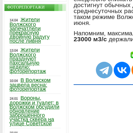
достигнут обычных
ФОТОРЕПОРТАЖИ
среднесуточных ра
таком режиме Волжс
Жители
14.04
июня.
Волжского
запечатлели
Напомним, максима
прекрасную
двойную радугу
23000 м3/с
держали 
после ливня
Жители
13.04
Волжского
празднуют
пахсальную
неделю:
фоторепортаж
В Волжском
10.04
зацвела весна:
фоторепортаж
Вороны,
24.01
дорожки и туалет: в
Волжском обсудили
обновление
заброшенного
участка сквера на
улице Советской