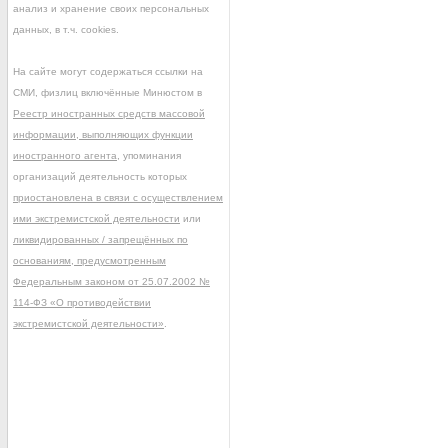
анализ и хранение своих персональных
данных, в т.ч. cookies.
На сайте могут содержаться ссылки на
СМИ, физлиц включённые Минюстом в
Реестр иностранных средств массовой
информации, выполняющих функции
иностранного агента
, упоминания
организаций деятельность которых
приостановлена в связи с осуществлением
ими экстремистской деятельности
или
ликвидированных / запрещённых по
основаниям, предусмотренным
Федеральным законом от 25.07.2002 №
114-ФЗ «О противодействии
экстремистской деятельности»
.