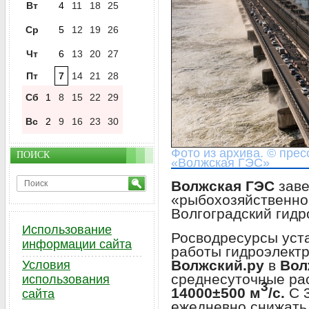
Вт
4
11
18
25
Ср
5
12
19
26
Чт
6
13
20
27
Пт
7
14
21
28
Сб
1
8
15
22
29
Вс
2
9
16
23
30
Фото из архива. © пре
ПОИСК
«Волжская ГЭС»
Волжская ГЭС
заве
«рыбохозяйственной
Волгоградский гид
Использование
Росводресурсы уст
информации сайта
работы гидроэлектр
Волжский.ру
в
Вол
Условия
среднесуточные ра
использования
3
14000±500 м
/с.
С 3
сайта
ежедневно снижать 