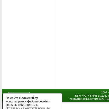
2007 
ЭЛ № ФС77-57666 выдано Р
На сайте Волжский.ру
Контакты: admin
@
volzsky.ru, (
используются файлы cookie
и
сервисы веб-аналитики
Оставаясь на www.volzsky.ru, вы