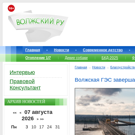
Главная
Новости
Современное детство
Отопление 1/7
Дикие собаки
БКД-2025
Ф
Главная
→
Новости
→
Благоустройств
Интервью
Волжская ГЭС заверша
Правовой
Консультант
АРХИВ НОВОСТЕЙ
07 августа
<<
<
2026
>
>>
Пн
3
10
17
24
31