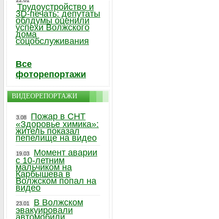
22.01
Трудоустройство и
3D-печать: депутаты
облдумы оценили
успехи Волжского
дома
соцобслуживания
Все
фоторепортажи
ВИДЕОРЕПОРТАЖИ
Пожар в СНТ
3.08
«Здоровье химика»:
житель показал
пепелище на видео
Момент аварии
19.03
с 10-летним
мальчиком на
Карбышева в
Волжском попал на
видео
В Волжском
23.01
эвакуировали
автомобили,