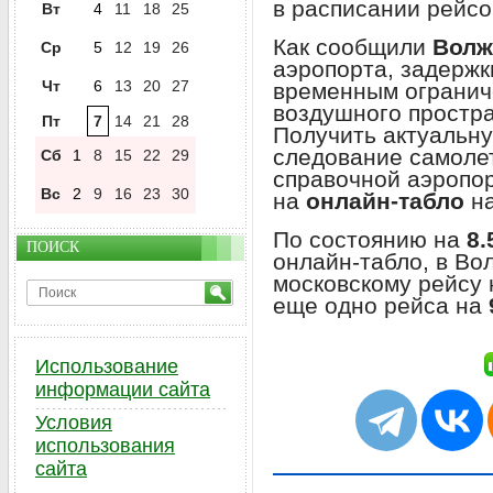
в расписании рейсо
Вт
4
11
18
25
Как сообщили
Волж
Ср
5
12
19
26
аэропорта, задержк
Чт
6
13
20
27
временным огранич
воздушного простр
Пт
7
14
21
28
Получить актуальн
следование самоле
Сб
1
8
15
22
29
справочной аэропо
Вс
2
9
16
23
30
на
онлайн-табло
на
По состоянию на
8.
ПОИСК
онлайн-табло, в Во
московскому рейсу 
еще одно рейса на
Использование
информации сайта
Условия
использования
сайта