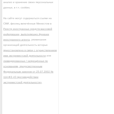
анализ и хранение своих персональных
данных, в т.ч. cookies.
На сайте могут содержаться ссылки на
СМИ, физлиц включённые Минюстом в
Реестр иностранных средств массовой
информации, выполняющих функции
иностранного агента
, упоминания
организаций деятельность которых
приостановлена в связи с осуществлением
ими экстремистской деятельности
или
ликвидированных / запрещённых по
основаниям, предусмотренным
Федеральным законом от 25.07.2002 №
114-ФЗ «О противодействии
экстремистской деятельности»
.