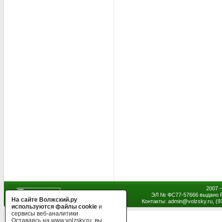
2007 
ЭЛ № ФС77-57666 выдано Р
На сайте Волжский.ру
Контакты: admin
@
volzsky.ru, (
используются файлы cookie
и
сервисы веб-аналитики
Оставаясь на www.volzsky.ru, вы