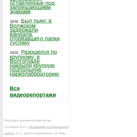
оставленные под
запрещающими
знаками
Был пьян: в
19.01
Волжском
задержали
вандала,
оторвавшего лапки
суслику
Разошелся по
19.01
крупному: в
Волгограде
накрыли крупную
подпольную
нарколабораторию
Все
видеорепортажи
Пользуясь данным ресурсом вы
соглашаетесь с
«Условиями использования
сайта»
, в т.ч. даёте разрешение на сбор,