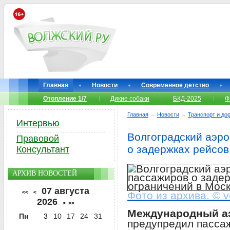
Главная
Новости
Современное детство
Отопление 1/7
Дикие собаки
БКД-2025
Ф
Главная
→
Новости
→
Транспорт и до
Интервью
Волгоградский аэр
Правовой
о задержках рейсов
Консультант
АРХИВ НОВОСТЕЙ
07 августа
<<
<
Фото из архива. © v
2026
>
>>
Международный аэ
Пн
3
10
17
24
31
предупредил пасса