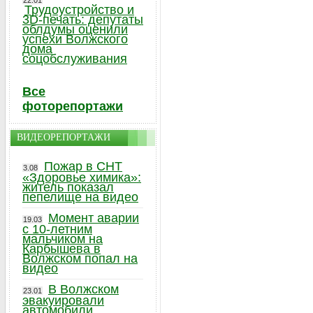
22.01
Трудоустройство и
3D-печать: депутаты
облдумы оценили
успехи Волжского
дома
соцобслуживания
Все
фоторепортажи
ВИДЕОРЕПОРТАЖИ
Пожар в СНТ
3.08
«Здоровье химика»:
житель показал
пепелище на видео
Момент аварии
19.03
с 10-летним
мальчиком на
Карбышева в
Волжском попал на
видео
В Волжском
23.01
эвакуировали
автомобили,