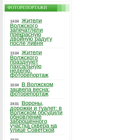
ФОТОРЕПОРТАЖИ
Жители
14.04
Волжского
запечатлели
прекрасную
двойную радугу
после ливня
Жители
13.04
Волжского
празднуют
пахсальную
неделю:
фоторепортаж
В Волжском
10.04
зацвела весна:
фоторепортаж
Вороны,
24.01
дорожки и туалет: в
Волжском обсудили
обновление
заброшенного
участка сквера на
улице Советской