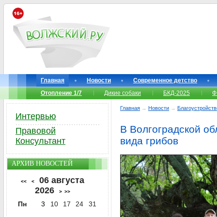
Главная
Новости
Современное детство
Отопление 1/7
Дикие собаки
БКД-2025
Ф
Главная
→
Новости
→
Благоустройств
Интервью
В Волгоградской о
Правовой
вида грибов
Консультант
АРХИВ НОВОСТЕЙ
06 августа
<<
<
2026
>
>>
Пн
3
10
17
24
31