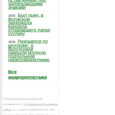
оставленные под
запрещающими
знаками
Был пьян: в
19.01
Волжском
задержали
вандала,
оторвавшего лапки
суслику
Разошелся по
19.01
крупному: в
Волгограде
накрыли крупную
подпольную
нарколабораторию
Все
видеорепортажи
Пользуясь данным ресурсом вы
соглашаетесь с
«Условиями использования
сайта»
, в т.ч. даёте разрешение на сбор,
анализ и хранение своих персональных