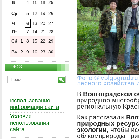
Вт
4
11
18
25
Ср
5
12
19
26
Чт
6
13
20
27
Пт
7
14
21
28
Сб
1
8
15
22
29
Вс
2
9
16
23
30
ПОИСК
Фото © volgograd.r
лесного хозяйства 
В
Волгоградской о
природное многооб
Использование
региональную Красн
информации сайта
Условия
Как рассказали
Вол
природных ресурсо
использования
экологии
, чтобы и
сайта
облкомприроды при