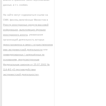
данных, в т.ч. cookies.
На сайте могут содержаться ссылки на
СМИ, физлиц включённые Минюстом в
Реестр иностранных средств массовой
информации, выполняющих функции
иностранного агента
, упоминания
организаций деятельность которых
приостановлена в связи с осуществлением
ими экстремистской деятельности
или
ликвидированных / запрещённых по
основаниям, предусмотренным
Федеральным законом от 25.07.2002 №
114-ФЗ «О противодействии
экстремистской деятельности»
.