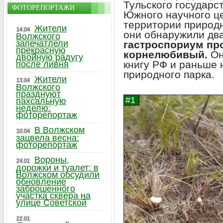
Тульского государс
ФОТОРЕПОРТАЖИ
Южного научного це
территории природ
Жители
14.04
они обнаружили два
Волжского
запечатлели
гастроспориум про
прекрасную
корнелюбивый.
Он
двойную радугу
книгу РФ и раньше 
после ливня
природного парка.
Жители
13.04
Волжского
празднуют
пахсальную
неделю:
фоторепортаж
В Волжском
10.04
зацвела весна:
фоторепортаж
Вороны,
24.01
дорожки и туалет: в
Волжском обсудили
обновление
заброшенного
участка сквера на
улице Советской
22.01