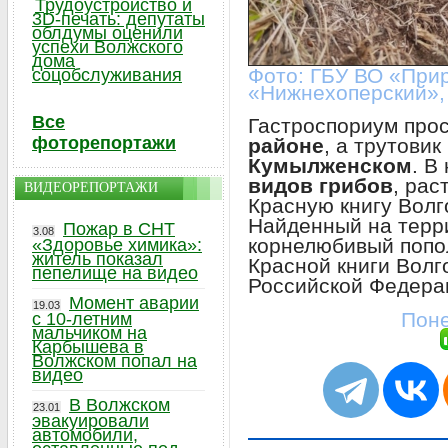
Трудоустройство и
3D-печать: депутаты
облдумы оценили
успехи Волжского
дома
Фото: ГБУ ВО «При
соцобслуживания
«Нижнехоперский»,
Все
Гастроспориум про
фоторепортажи
районе
, а трутови
Кумылженском
. В
видов грибов
, рас
ВИДЕОРЕПОРТАЖИ
Красную книгу Волг
Найденный на терри
Пожар в СНТ
3.08
корнелюбивый попол
«Здоровье химика»:
житель показал
Красной книги Волг
пепелище на видео
Российской Федера
Момент аварии
19.03
Поне
с 10-летним
мальчиком на
Карбышева в
Волжском попал на
видео
В Волжском
23.01
эвакуировали
автомобили,