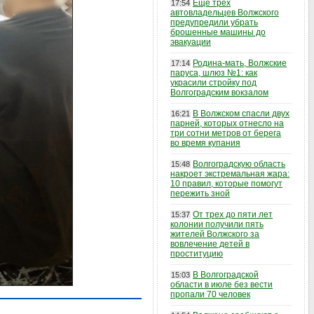
Еще трех
17:54
автовладельцев Волжского
предупредили убрать
брошенные машины до
эвакуации
Родина-мать, Волжские
17:14
паруса, шлюз №1: как
украсили стройку под
Волгоградским вокзалом
В Волжском спасли двух
16:21
парней, которых отнесло на
три сотни метров от берега
во время купания
Волгоградскую область
15:48
накроет экстремальная жара:
10 правил, которые помогут
пережить зной
От трех до пяти лет
15:37
колонии получили пять
жителей Волжского за
вовлечение детей в
проституцию
В Волгоградской
15:03
области в июле без вести
пропали 70 человек