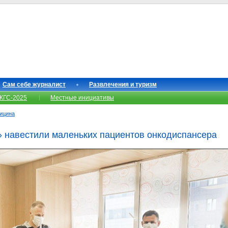
Сам себе журналист
Развлечения и туризм
КГС-2025
Местные инициативы
ицина
 навестили маленьких пациентов онкодиспансера