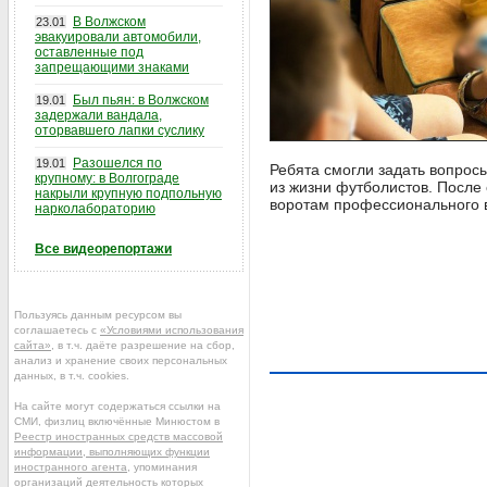
В Волжском
23.01
эвакуировали автомобили,
оставленные под
запрещающими знаками
Был пьян: в Волжском
19.01
задержали вандала,
оторвавшего лапки суслику
Разошелся по
19.01
Ребята смогли задать вопрос
крупному: в Волгограде
из жизни футболистов. После
накрыли крупную подпольную
воротам профессионального 
нарколабораторию
Все видеорепортажи
Пользуясь данным ресурсом вы
соглашаетесь с
«Условиями использования
сайта»
, в т.ч. даёте разрешение на сбор,
анализ и хранение своих персональных
данных, в т.ч. cookies.
На сайте могут содержаться ссылки на
СМИ, физлиц включённые Минюстом в
Реестр иностранных средств массовой
информации, выполняющих функции
иностранного агента
, упоминания
организаций деятельность которых