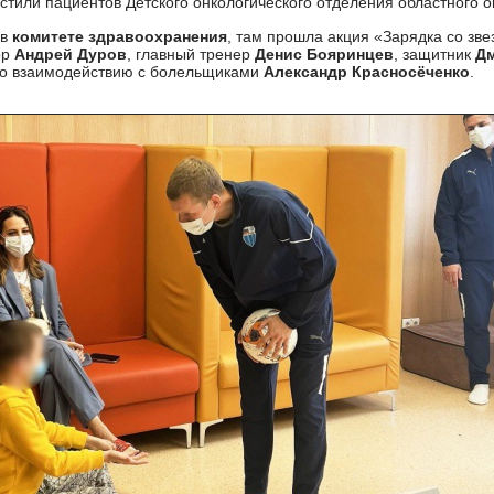
стили пациентов Детского онкологического отделения областного 
в
комитете здравоохранения
, там прошла акция «Зарядка со зве
ор
Андрей Дуров
, главный тренер
Денис Бояринцев
, защитник
Д
по взаимодействию с болельщиками
Александр Красносёченко
.