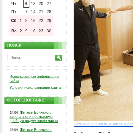
Чт
6
13
20
27
Пт
7
14
21
28
Сб
1
8
15
22
29
Вс
2
9
16
23
30
ПОИСК
Использование информации
сайта
Условия использования сайта
ФОТОРЕПОРТАЖИ
Жители Волжского
14.04
запечатлели прекрасную
двойную радугу после ливня
Фото © volgograd.ru, комитет здр
Жители Волжского
13.04