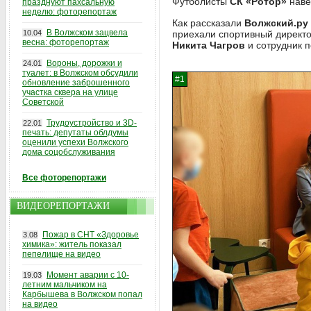
Футболисты
СК «Ротор»
наве
празднуют пахсальную
неделю: фоторепортаж
Как рассказали
Волжский.ру
В Волжском зацвела
10.04
приехали спортивный директ
весна: фоторепортаж
Никита Чагров
и сотрудник 
Вороны, дорожки и
24.01
туалет: в Волжском обсудили
обновление заброшенного
участка сквера на улице
Советской
Трудоустройство и 3D-
22.01
печать: депутаты облдумы
оценили успехи Волжского
дома соцобслуживания
Все фоторепортажи
ВИДЕОРЕПОРТАЖИ
Пожар в СНТ «Здоровье
3.08
химика»: житель показал
пепелище на видео
Момент аварии с 10-
19.03
летним мальчиком на
Карбышева в Волжском попал
на видео