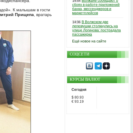
онкодиспансера.
Волжане сообщают о
14:54
сбоях в работе приложений
банка, мессенджеров и
здой». К малышам в гости
маркетплейсов
митрий Прищепа
, вратарь
В Волжском две
14:36
легковушки столкнулись на
улице Логинова: пострадала
пассажирка
Ещё новое на сайте
СОЦСЕТИ
КУРСЫ ВАЛЮТ
Сегодня
$ 80.93
€ 93.19