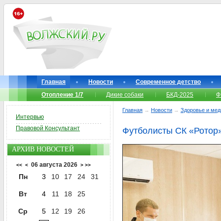
Главная
Новости
Современное детство
Отопление 1/7
Дикие собаки
БКД-2025
Ф
Главная
→
Новости
→
Здоровье и мед
Интервью
Правовой Консультант
Футболисты СК «Ротор»
АРХИВ НОВОСТЕЙ
06 августа 2026
<<
<
>
>>
Пн
3
10
17
24
31
Вт
4
11
18
25
Ср
5
12
19
26