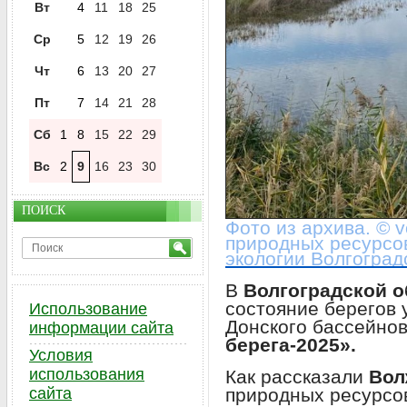
Вт
4
11
18
25
Ср
5
12
19
26
Чт
6
13
20
27
Пт
7
14
21
28
Сб
1
8
15
22
29
Вс
2
9
16
23
30
ПОИСК
Фото из архива. © v
природных ресурсов
экологии Волгоград
В
Волгоградской о
состояние берегов 
Использование
Донского бассейно
информации сайта
берега-2025».
Условия
использования
Как рассказали
Вол
природных ресурсов
сайта