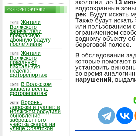
экологии, до
13 ию
водоохранные зон
ФОТОРЕПОРТАЖИ
рек
. Будут искать 
Также будут искать
Жители
14.04
или пользованием с
Волжского
запечатлели
ограничением свобо
прекрасную
водному объекту об
двойную радугу
береговой полосе.
после ливня
Жители
В обследовании за
13.04
Волжского
которые помогают 
празднуют
пахсальную
установить виновны
неделю:
во время аналогич
фоторепортаж
нарушений
, выдал
В Волжском
10.04
зацвела весна:
фоторепортаж
Вороны,
24.01
дорожки и туалет: в
Волжском обсудили
обновление
заброшенного
участка сквера на
улице Советской