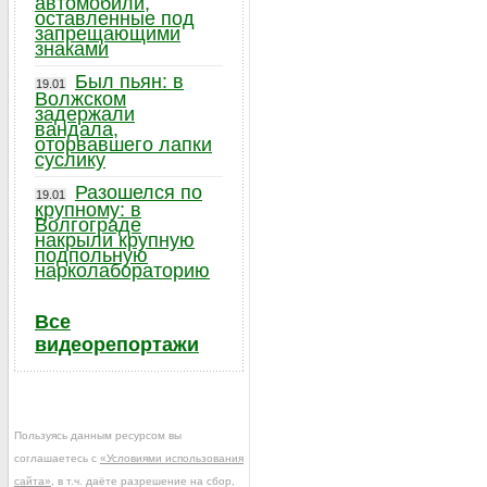
автомобили,
оставленные под
запрещающими
знаками
Был пьян: в
19.01
Волжском
задержали
вандала,
оторвавшего лапки
суслику
Разошелся по
19.01
крупному: в
Волгограде
накрыли крупную
подпольную
нарколабораторию
Все
видеорепортажи
Пользуясь данным ресурсом вы
соглашаетесь с
«Условиями использования
сайта»
, в т.ч. даёте разрешение на сбор,