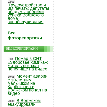
22.01
Трудоустройство и
3D-печать: депутаты
облдумы оценили
успехи Волжского
дома
соцобслуживания
Все
фоторепортажи
ВИДЕОРЕПОРТАЖИ
Пожар в СНТ
3.08
«Здоровье химика»:
житель показал
пепелище на видео
Момент аварии
19.03
с 10-летним
мальчиком на
Карбышева в
Волжском попал на
видео
В Волжском
23.01
эвакуировали