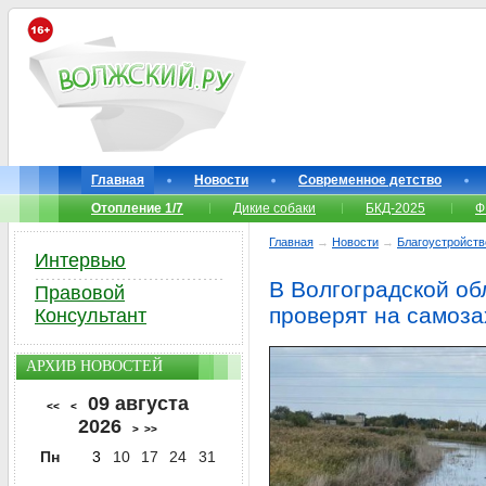
Главная
Новости
Современное детство
Отопление 1/7
Дикие собаки
БКД-2025
Ф
Главная
→
Новости
→
Благоустройств
Интервью
В Волгоградской об
Правовой
проверят на самоза
Консультант
АРХИВ НОВОСТЕЙ
09 августа
<<
<
2026
>
>>
Пн
3
10
17
24
31