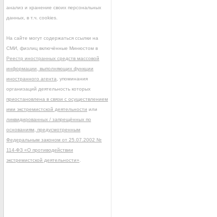
анализ и хранение своих персональных
данных, в т.ч. cookies.
На сайте могут содержаться ссылки на
СМИ, физлиц включённые Минюстом в
Реестр иностранных средств массовой
информации, выполняющих функции
иностранного агента
, упоминания
организаций деятельность которых
приостановлена в связи с осуществлением
ими экстремистской деятельности
или
ликвидированных / запрещённых по
основаниям, предусмотренным
Федеральным законом от 25.07.2002 №
114-ФЗ «О противодействии
экстремистской деятельности»
.