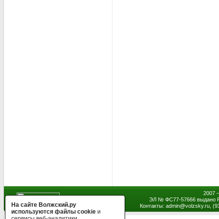
2007 
ЭЛ № ФС77-57666 выдано Р
На сайте Волжский.ру
Контакты: admin
@
volzsky.ru, (
используются файлы cookie
и
сервисы веб-аналитики