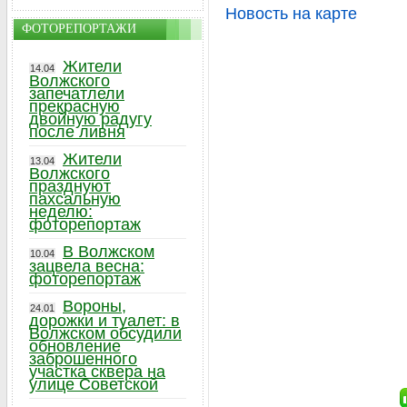
Новость на карте
ФОТОРЕПОРТАЖИ
Жители
14.04
Волжского
запечатлели
прекрасную
двойную радугу
после ливня
Жители
13.04
Волжского
празднуют
пахсальную
неделю:
фоторепортаж
В Волжском
10.04
зацвела весна:
фоторепортаж
Вороны,
24.01
дорожки и туалет: в
Волжском обсудили
обновление
заброшенного
участка сквера на
улице Советской