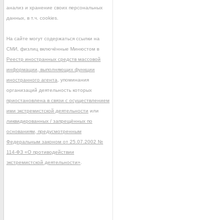
анализ и хранение своих персональных
данных, в т.ч. cookies.
На сайте могут содержаться ссылки на
СМИ, физлиц включённые Минюстом в
Реестр иностранных средств массовой
информации, выполняющих функции
иностранного агента
, упоминания
организаций деятельность которых
приостановлена в связи с осуществлением
ими экстремистской деятельности
или
ликвидированных / запрещённых по
основаниям, предусмотренным
Федеральным законом от 25.07.2002 №
114-ФЗ «О противодействии
экстремистской деятельности»
.