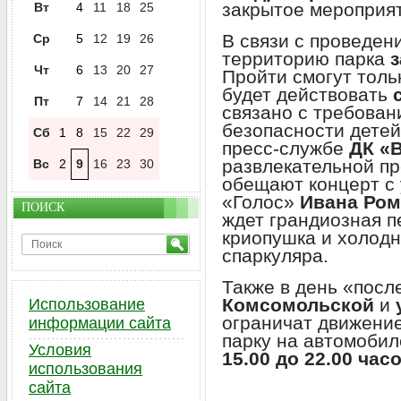
закрытое мероприят
Вт
4
11
18
25
В связи с проведе
Ср
5
12
19
26
территорию парка
з
Чт
6
13
20
27
Пройти смогут толь
будет действовать
с
Пт
7
14
21
28
связано с требован
безопасности дете
Сб
1
8
15
22
29
пресс-службе
ДК «
развлекательной п
Вс
2
9
16
23
30
обещают концерт с
«Голос»
Ивана Ром
ПОИСК
ждет грандиозная п
криопушка и холодн
спаркуляра.
Также в день «посл
Комсомольской
и
Использование
ограничат движение
информации сайта
парку на автомобил
Условия
15.00 до 22.00 час
использования
сайта