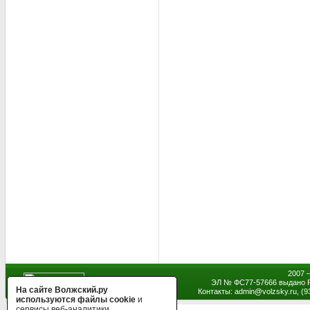
2007 
ЭЛ № ФС77-57666 выдано Р
На сайте Волжский.ру
Контакты: admin
@
volzsky.ru, (
используются файлы cookie
и
сервисы веб-аналитики