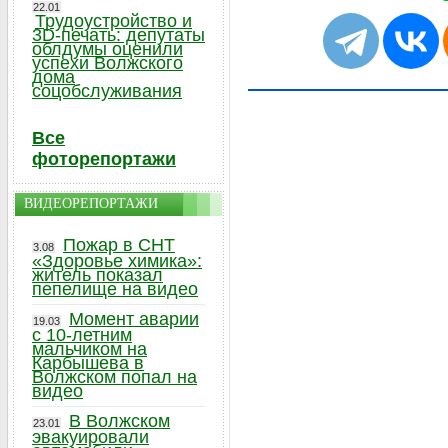
22.01
Трудоустройство и
3D-печать: депутаты
облдумы оценили
успехи Волжского
дома
соцобслуживания
Все
фоторепортажи
ВИДЕОРЕПОРТАЖИ
Пожар в СНТ
3.08
«Здоровье химика»:
житель показал
пепелище на видео
Момент аварии
19.03
с 10-летним
мальчиком на
Карбышева в
Волжском попал на
видео
В Волжском
23.01
эвакуировали