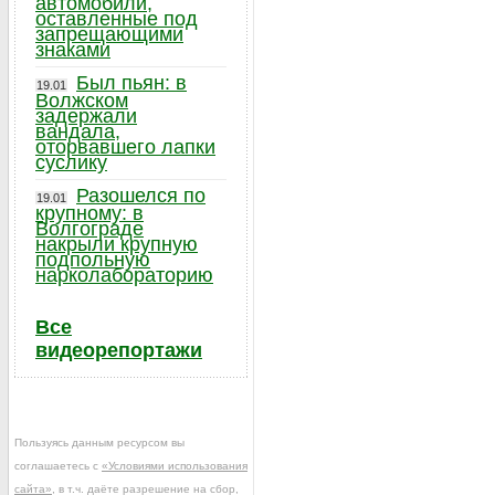
автомобили,
оставленные под
запрещающими
знаками
Был пьян: в
19.01
Волжском
задержали
вандала,
оторвавшего лапки
суслику
Разошелся по
19.01
крупному: в
Волгограде
накрыли крупную
подпольную
нарколабораторию
Все
видеорепортажи
Пользуясь данным ресурсом вы
соглашаетесь с
«Условиями использования
сайта»
, в т.ч. даёте разрешение на сбор,