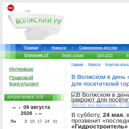
Главная
Новости
Современное детство
Отопление 1/7
Дикие собаки
БКД-2025
Ф
Главная
→
Новости
→
Культура, иску
Интервью
В Волжском в день 
Правовой
для посетителей го
Консультант
АРХИВ НОВОСТЕЙ
Фото из архива. © 
09 августа
<<
<
2026
В субботу,
24 мая
, 
>
>>
прозвенит «последн
Пн
3
10
17
24
31
«Гидростроитель»