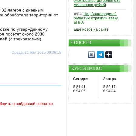
электроэнергию более 635
миллионов рублей
т 32 лагеря с дневным
Над Волгоградской
09:32
е обработали территории от
областью отразили атаку
БПЛА
позже по утвержденному
Ещё новое на сайте
ря посетят около
2930
блей
(с трехразовым).
СОЦСЕТИ
Среда, 21 мая 2025 09:36:18
КУРСЫ ВАЛЮТ
Сегодня
Завтра
$ 81.41
$ 82.17
€ 94.06
€ 94.84