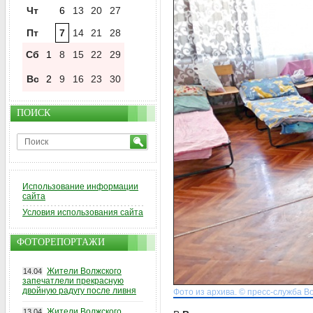
Чт
6
13
20
27
Пт
7
14
21
28
Сб
1
8
15
22
29
Вс
2
9
16
23
30
ПОИСК
Использование информации
сайта
Условия использования сайта
ФОТОРЕПОРТАЖИ
Жители Волжского
14.04
запечатлели прекрасную
двойную радугу после ливня
Фото из архива. © пресс-служба В
Жители Волжского
13.04