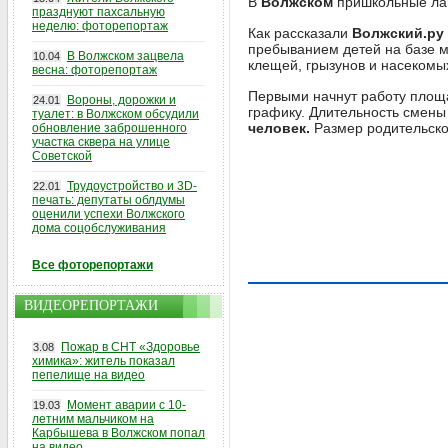
В
Волжском
пришкольные лаг
празднуют пахсальную
неделю: фоторепортаж
Как рассказали
Волжский.ру
пребыванием детей на базе 
В Волжском зацвела
10.04
клещей, грызунов и насекомы
весна: фоторепортаж
Первыми начнут работу площа
Вороны, дорожки и
24.01
графику. Длительность смены
туалет: в Волжском обсудили
человек.
Размер родительско
обновление заброшенного
участка сквера на улице
Советской
Трудоустройство и 3D-
22.01
печать: депутаты облдумы
оценили успехи Волжского
дома соцобслуживания
Все фоторепортажи
ВИДЕОРЕПОРТАЖИ
Пожар в СНТ «Здоровье
3.08
химика»: житель показал
пепелище на видео
Момент аварии с 10-
19.03
летним мальчиком на
Карбышева в Волжском попал
на видео