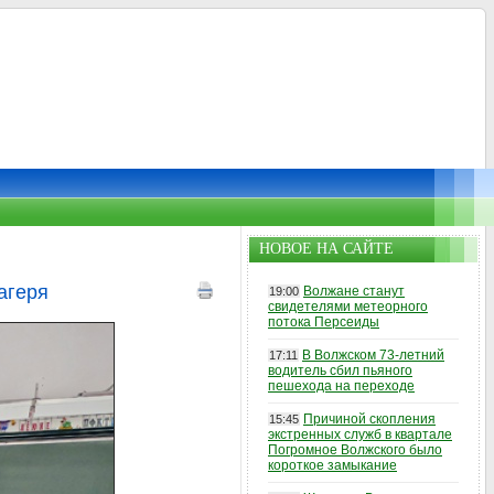
НОВОЕ НА САЙТЕ
агеря
Волжане станут
19:00
свидетелями метеорного
потока Персеиды
В Волжском 73-летний
17:11
водитель сбил пьяного
пешехода на переходе
Причиной скопления
15:45
экстренных служб в квартале
Погромное Волжского было
короткое замыкание