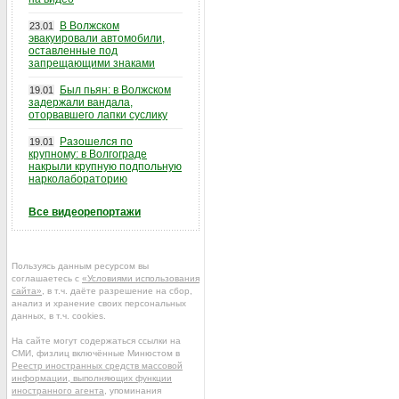
В Волжском
23.01
эвакуировали автомобили,
оставленные под
запрещающими знаками
Был пьян: в Волжском
19.01
задержали вандала,
оторвавшего лапки суслику
Разошелся по
19.01
крупному: в Волгограде
накрыли крупную подпольную
нарколабораторию
Все видеорепортажи
Пользуясь данным ресурсом вы
соглашаетесь с
«Условиями использования
сайта»
, в т.ч. даёте разрешение на сбор,
анализ и хранение своих персональных
данных, в т.ч. cookies.
На сайте могут содержаться ссылки на
СМИ, физлиц включённые Минюстом в
Реестр иностранных средств массовой
информации, выполняющих функции
иностранного агента
, упоминания