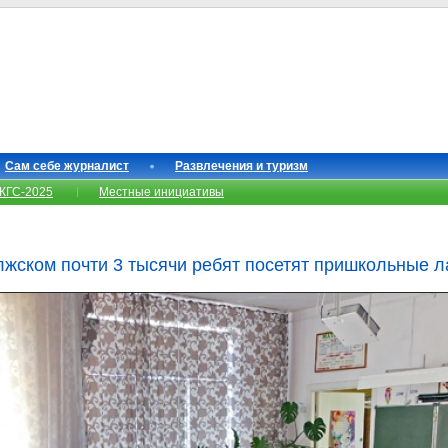
Сам себе журналист
Развлечения и туризм
КГС-2025
Местные инициативы
олжском почти 3 тысячи ребят посетят пришкольные л