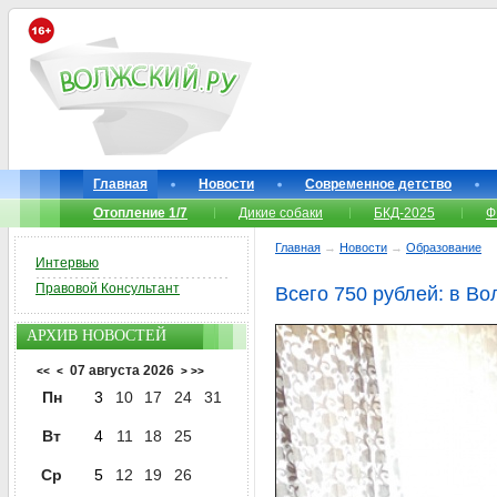
Главная
Новости
Современное детство
Отопление 1/7
Дикие собаки
БКД-2025
Ф
Главная
→
Новости
→
Образование
Интервью
Правовой Консультант
Всего 750 рублей: в В
АРХИВ НОВОСТЕЙ
07 августа 2026
<<
<
>
>>
Пн
3
10
17
24
31
Вт
4
11
18
25
Ср
5
12
19
26