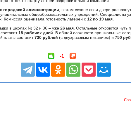
еря готовят к старту летней оздоровительной кампании.
в
городской администрации
, в этом сезоне свои двери распахну
муниципальных общеобразовательных учреждений. Специалисты уж
х. Комиссия оценивала готовность лагерей с
12 по 19 мая.
дки в школах № 32 и 36 – уже
26 мая
. Остальные откроются чуть 
 составит
18 рабочих дней
. В общей сложности пришкольные лаге
й платы составит
730 рублей
(с двухразовым питанием) и
750 ру
-1