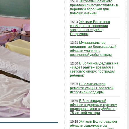
Жителям Волжского
15:36
предложили поучаствовать в
переписи воробьев для
помощи ученым
Жители Волжского
15:04
сообщают о скоплении
экстренных служб в
Погромном
Муниципальное
13:21
предприятие Волгоградской
области уличили в
незаконной добыче воды
В Волжском дедушка на
12:50
«Ладе Гранте» врезался в
световую опору: пострадал
ребенок
В Волжском при
12:03
ремонте улицы Советской
испортили бордюры
В Волгоградской
10:56
области задержали мужчину,
подозреваемого в убийстве
75-летней матери
Жители Волгоградской
10:19
области задолжали за