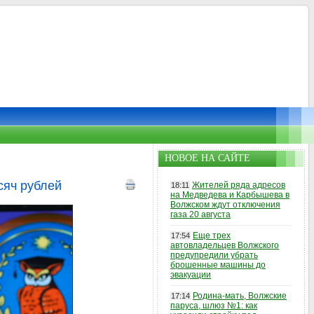
НОВОЕ НА САЙТЕ
сяч рублей
Жителей ряда адресов
18:11
на Медведева и Карбышева в
Волжском ждут отключения
газа 20 августа
Еще трех
17:54
автовладельцев Волжского
предупредили убрать
брошенные машины до
эвакуации
Родина-мать, Волжские
17:14
паруса, шлюз №1: как