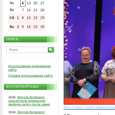
Чт
6
13
20
27
Пт
7
14
21
28
Сб
1
8
15
22
29
Вс
2
9
16
23
30
ПОИСК
Использование информации
сайта
Условия использования сайта
ФОТОРЕПОРТАЖИ
Жители Волжского
14.04
запечатлели прекрасную
двойную радугу после ливня
Фото © пресс-служба администрац
Жители Волжского
13.04