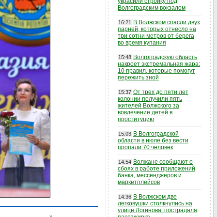
украсили стройку под
Волгоградским вокзалом
В Волжском спасли двух
16:21
парней, которых отнесло на
три сотни метров от берега
во время купания
Волгоградскую область
15:48
накроет экстремальная жара:
10 правил, которые помогут
пережить зной
От трех до пяти лет
15:37
колонии получили пять
жителей Волжского за
вовлечение детей в
проституцию
В Волгоградской
15:03
области в июле без вести
пропали 70 человек
Волжане сообщают о
14:54
сбоях в работе приложений
банка, мессенджеров и
маркетплейсов
В Волжском две
14:36
легковушки столкнулись на
улице Логинова: пострадала