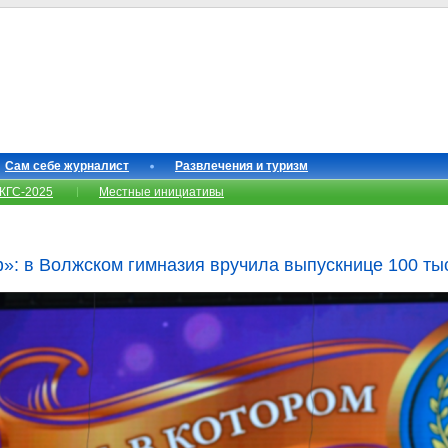
Сам себе журналист
Развлечения и туризм
КГС-2025
Местные инициативы
»: в Волжском гимназия вручила выпускнице 100 ты