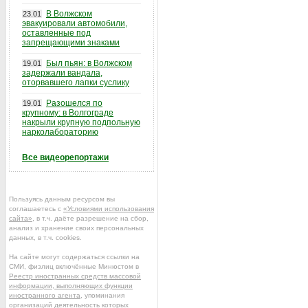
В Волжском
23.01
эвакуировали автомобили,
оставленные под
запрещающими знаками
Был пьян: в Волжском
19.01
задержали вандала,
оторвавшего лапки суслику
Разошелся по
19.01
крупному: в Волгограде
накрыли крупную подпольную
нарколабораторию
Все видеорепортажи
Пользуясь данным ресурсом вы
соглашаетесь с
«Условиями использования
сайта»
, в т.ч. даёте разрешение на сбор,
анализ и хранение своих персональных
данных, в т.ч. cookies.
На сайте могут содержаться ссылки на
СМИ, физлиц включённые Минюстом в
Реестр иностранных средств массовой
информации, выполняющих функции
иностранного агента
, упоминания
организаций деятельность которых