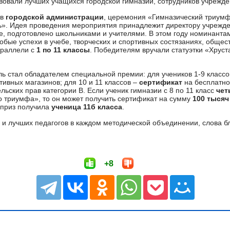
твовали лучших учащихся городской гимназии, сотрудников учрежде
в
городской администрации
, церемония «Гимназический триумф
рь». Идея проведения мероприятия принадлежит директору учреж
не, подготовлено школьниками и учителями. В этом году номинант
бые успехи в учебе, творческих и спортивных состязаниях, общес
араллели с
1 по 11 классы
. Победителям вручали статуэтки «Хрус
ль стал обладателем специальной премии: для учеников 1-9 классо
ртивных магазинов; для 10 и 11 классов –
сертификат
на бесплатно
ских прав категории В. Если ученик гимназии с 8 по 11 класс
чет
 триумфа», то он может получить сертификат на сумму
100 тысяч
цприз получила
ученица 11б класса
.
 и лучших педагогов в каждом методической объединении, слова 
+8