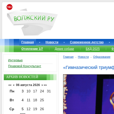
Главная
Новости
Современное детство
Отопление 1/7
Дикие собаки
БКД-2025
Ф
Главная
→
Новости
→
Образование
Интервью
Правовой Консультант
«Гимназический триумф
АРХИВ НОВОСТЕЙ
06 августа 2026
<<
<
>
>>
Пн
3
10
17
24
31
Вт
4
11
18
25
Ср
5
12
19
26