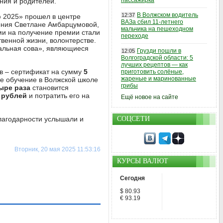
пассажирка
ния и родителей.
В Волжском водитель
12:37
 2025» прошел в центре
ВАЗа сбил 11-летнего
дения Светлане Амбарцумовой,
мальчика на пешеходном
ами на получение премии стали
переходе
твенной жизни, волонтерстве.
тальная сова», являющиеся
Грузди пошли в
12:05
Волгоградской области: 5
лучших рецептов — как
в – сертификат на сумму
5
приготовить солёные,
жареные и маринованные
е обучение в Волжской школе
грибы
ыре раза
становится
 рублей
и потратить его на
Ещё новое на сайте
благодарности услышали и
СОЦСЕТИ
Вторник, 20 мая 2025 11:53:16
КУРСЫ ВАЛЮТ
Сегодня
$ 80.93
€ 93.19