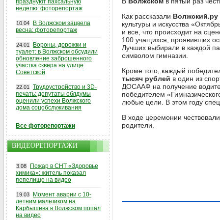
В
Волжском
в пятый раз чес
празднуют пахсальную
неделю: фоторепортаж
Как рассказали
Волжский.ру
В Волжском зацвела
10.04
культуры и искусства «Октяб
весна: фоторепортаж
и все, что происходит на сце
100 учащихся, проявивших осо
Вороны, дорожки и
24.01
Лучших выбирали в каждой п
туалет: в Волжском обсудили
символом гимназии.
обновление заброшенного
участка сквера на улице
Кроме того, каждый победите
Советской
тысяч рублей
в один из спо
ДОСААФ на получение водитель
Трудоустройство и 3D-
22.01
печать: депутаты облдумы
победителем «Гимназического
оценили успехи Волжского
любые цели. В этом году спе
дома соцобслуживания
В ходе церемонии чествовали
родители.
Все фоторепортажи
ВИДЕОРЕПОРТАЖИ
Пожар в СНТ «Здоровье
3.08
химика»: житель показал
пепелище на видео
Момент аварии с 10-
19.03
летним мальчиком на
Карбышева в Волжском попал
на видео