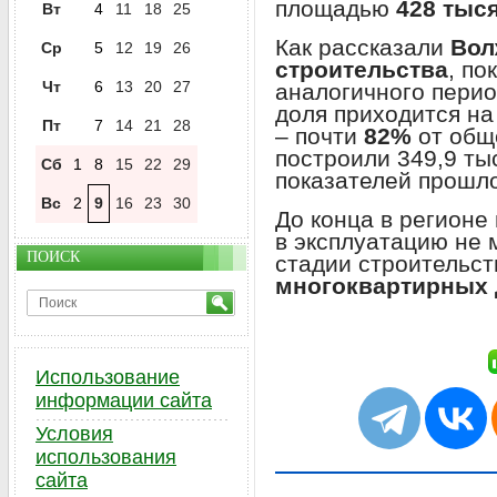
площадью
428 тыс
Вт
4
11
18
25
Как рассказали
Вол
Ср
5
12
19
26
строительства
, по
Чт
6
13
20
27
аналогичного перио
доля приходится н
Пт
7
14
21
28
– почти
82%
от общ
построили 349,9 ты
Сб
1
8
15
22
29
показателей прошло
Вс
2
9
16
23
30
До конца в регионе
в эксплуатацию не 
ПОИСК
стадии строительс
многоквартирных 
Использование
информации сайта
Условия
использования
сайта