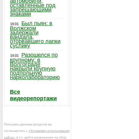
автомобили,
оставленные под
запрещающими
знаками
Был пьян: в
19.01
Волжском
задержали
вандала,
оторвавшего лапки
суслику
Разошелся по
19.01
крупному: в
Волгограде
накрыли крупную
подпольную
нарколабораторию
Все
видеорепортажи
Пользуясь данным ресурсом вы
соглашаетесь с
«Условиями использования
сайта»
, в т.ч. даёте разрешение на сбор,