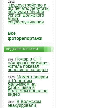
22.01
Трудоустройство и
3D-печать: депутаты
облдумы оценили
успехи Волжского
дома
соцобслуживания
Все
фоторепортажи
ВИДЕОРЕПОРТАЖИ
Пожар в СНТ
3.08
«Здоровье химика»:
житель показал
пепелище на видео
Момент аварии
19.03
с 10-летним
мальчиком на
Карбышева в
Волжском попал на
видео
В Волжском
23.01
эвакуировали