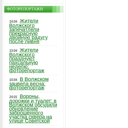
ФОТОРЕПОРТАЖИ
Жители
14.04
Волжского
запечатлели
прекрасную
двойную радугу
после ливня
Жители
13.04
Волжского
празднуют
пахсальную
неделю:
фоторепортаж
В Волжском
10.04
зацвела весна:
фоторепортаж
Вороны,
24.01
дорожки и туалет: в
Волжском обсудили
обновление
заброшенного
участка сквера на
улице Советской