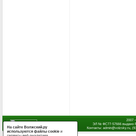
2007 
ЭЛ № ФС77-57666 выдано Р
На сайте Волжский.ру
Контакты: admin
@
volzsky.ru, (
используются файлы cookie
и
сервисы веб-аналитики