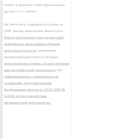
анализ и хранение своих персональных
данных, в т.ч. cookies.
На сайте могут содержаться ссылки на
СМИ, физлиц включённые Минюстом в
Реестр иностранных средств массовой
информации, выполняющих функции
иностранного агента
, упоминания
организаций деятельность которых
приостановлена в связи с осуществлением
ими экстремистской деятельности
или
ликвидированных / запрещённых по
основаниям, предусмотренным
Федеральным законом от 25.07.2002 №
114-ФЗ «О противодействии
экстремистской деятельности»
.