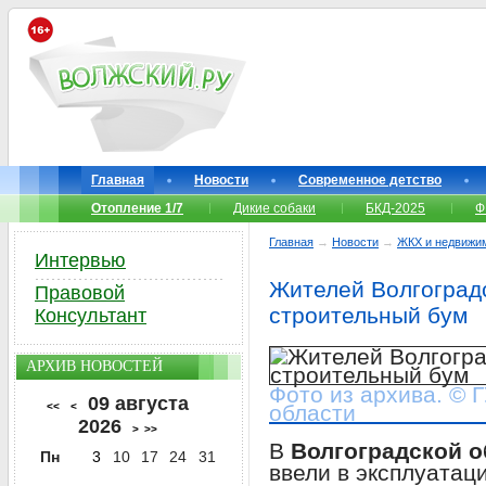
Главная
Новости
Современное детство
Отопление 1/7
Дикие собаки
БКД-2025
Ф
Главная
→
Новости
→
ЖКХ и недвижи
Интервью
Жителей Волгоградс
Правовой
строительный бум
Консультант
АРХИВ НОВОСТЕЙ
Фото из архива. © 
09 августа
<<
<
области
2026
>
>>
В
Волгоградской о
Пн
3
10
17
24
31
ввели в эксплуата