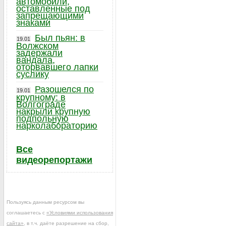
автомобили,
оставленные под
запрещающими
знаками
Был пьян: в
19.01
Волжском
задержали
вандала,
оторвавшего лапки
суслику
Разошелся по
19.01
крупному: в
Волгограде
накрыли крупную
подпольную
нарколабораторию
Все
видеорепортажи
Пользуясь данным ресурсом вы
соглашаетесь с
«Условиями использования
сайта»
, в т.ч. даёте разрешение на сбор,