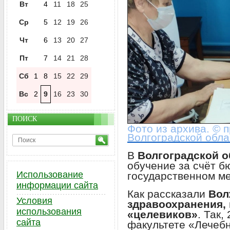
Вт
4
11
18
25
Ср
5
12
19
26
Чт
6
13
20
27
Пт
7
14
21
28
Сб
1
8
15
22
29
Вс
2
9
16
23
30
ПОИСК
Фото из архива. © 
Волгоградской обла
В
Волгоградской 
обучение за счёт б
Использование
государственном м
информации сайта
Как рассказали
Вол
Условия
здравоохранения,
использования
«целевиков»
. Так,
сайта
факультете «Лечебн