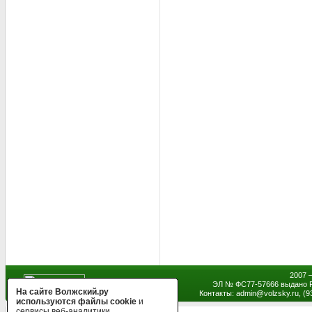
2007 
ЭЛ № ФС77-57666 выдано Р
На сайте Волжский.ру
Контакты: admin
@
volzsky.ru, (
используются файлы cookie
и
сервисы веб-аналитики