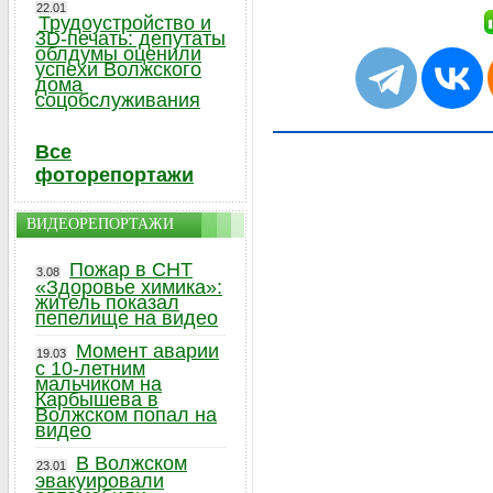
22.01
Трудоустройство и
3D-печать: депутаты
облдумы оценили
успехи Волжского
дома
соцобслуживания
Все
фоторепортажи
ВИДЕОРЕПОРТАЖИ
Пожар в СНТ
3.08
«Здоровье химика»:
житель показал
пепелище на видео
Момент аварии
19.03
с 10-летним
мальчиком на
Карбышева в
Волжском попал на
видео
В Волжском
23.01
эвакуировали