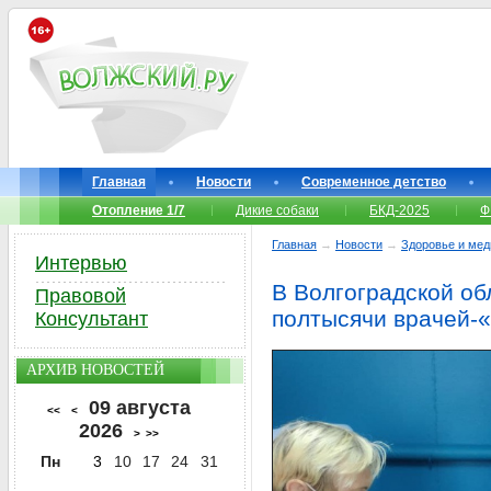
Главная
Новости
Современное детство
Отопление 1/7
Дикие собаки
БКД-2025
Ф
Главная
→
Новости
→
Здоровье и мед
Интервью
В Волгоградской об
Правовой
полтысячи врачей-
Консультант
АРХИВ НОВОСТЕЙ
09 августа
<<
<
2026
>
>>
Пн
3
10
17
24
31