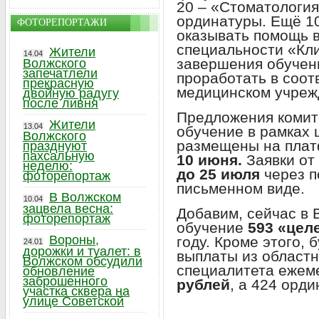
20 – «Стоматология
ординатуры. Ещё 1
ФОТОРЕПОРТАЖИ
оказывать помощь 
специальности «Кли
Жители
14.04
завершения обучен
Волжского
запечатлели
проработать в соо
прекрасную
медицинском учреж
двойную радугу
после ливня
Предложения комит
Жители
13.04
обучение в рамках 
Волжского
размещены на плат
празднуют
пахсальную
10 июня.
Заявки от
неделю:
до 25 июля
через п
фоторепортаж
письменном виде.
В Волжском
10.04
зацвела весна:
Добавим, сейчас в
фоторепортаж
обучение
593 «цел
Вороны,
году. Кроме этого,
24.01
дорожки и туалет: в
выплаты из областн
Волжском обсудили
специалитета ежем
обновление
заброшенного
рублей
, а 424 орд
участка сквера на
улице Советской