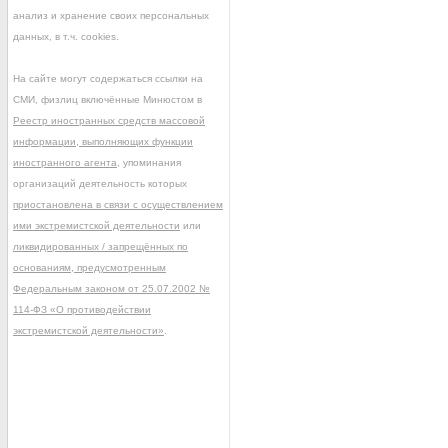
анализ и хранение своих персональных
данных, в т.ч. cookies.
На сайте могут содержаться ссылки на
СМИ, физлиц включённые Минюстом в
Реестр иностранных средств массовой
информации, выполняющих функции
иностранного агента
, упоминания
организаций деятельность которых
приостановлена в связи с осуществлением
ими экстремистской деятельности
или
ликвидированных / запрещённых по
основаниям, предусмотренным
Федеральным законом от 25.07.2002 №
114-ФЗ «О противодействии
экстремистской деятельности»
.