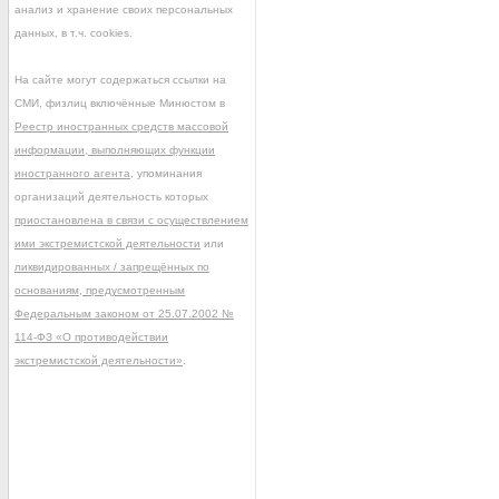
анализ и хранение своих персональных
данных, в т.ч. cookies.
На сайте могут содержаться ссылки на
СМИ, физлиц включённые Минюстом в
Реестр иностранных средств массовой
информации, выполняющих функции
иностранного агента
, упоминания
организаций деятельность которых
приостановлена в связи с осуществлением
ими экстремистской деятельности
или
ликвидированных / запрещённых по
основаниям, предусмотренным
Федеральным законом от 25.07.2002 №
114-ФЗ «О противодействии
экстремистской деятельности»
.