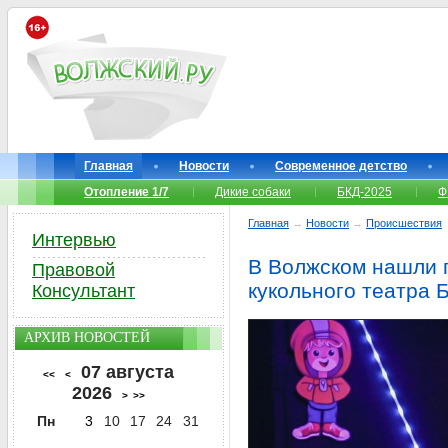
Главная
Новости
Современное детство
Отопление 1/7
Дикие собаки
БКД-2025
Ф
Главная
→
Новости
→
Происшествия
Интервью
В Волжском нашли 
Правовой
кукольного театра 
Консультант
АРХИВ НОВОСТЕЙ
07 августа
<<
<
2026
>
>>
Пн
3
10
17
24
31