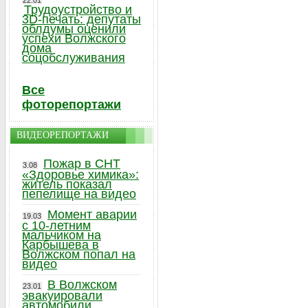
22.01
Трудоустройство и
3D-печать: депутаты
облдумы оценили
успехи Волжского
дома
соцобслуживания
Все
фоторепортажи
ВИДЕОРЕПОРТАЖИ
Пожар в СНТ
3.08
«Здоровье химика»:
житель показал
пепелище на видео
Момент аварии
19.03
с 10-летним
мальчиком на
Карбышева в
Волжском попал на
видео
В Волжском
23.01
эвакуировали
автомобили,