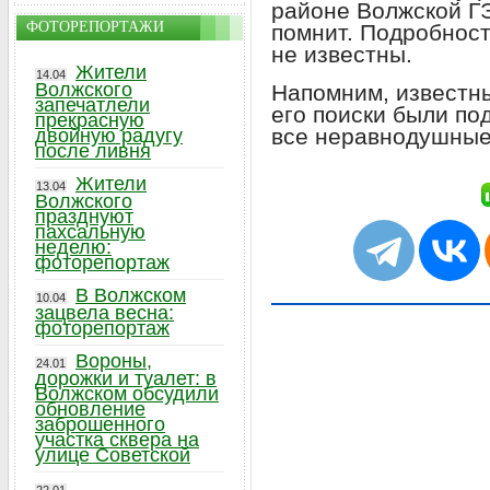
районе Волжской Г
ФОТОРЕПОРТАЖИ
помнит. Подробнос
не известны.
Жители
14.04
Волжского
Напомним, известн
запечатлели
его поиски были по
прекрасную
все неравнодушные
двойную радугу
после ливня
Жители
13.04
Волжского
празднуют
пахсальную
неделю:
фоторепортаж
В Волжском
10.04
зацвела весна:
фоторепортаж
Вороны,
24.01
дорожки и туалет: в
Волжском обсудили
обновление
заброшенного
участка сквера на
улице Советской