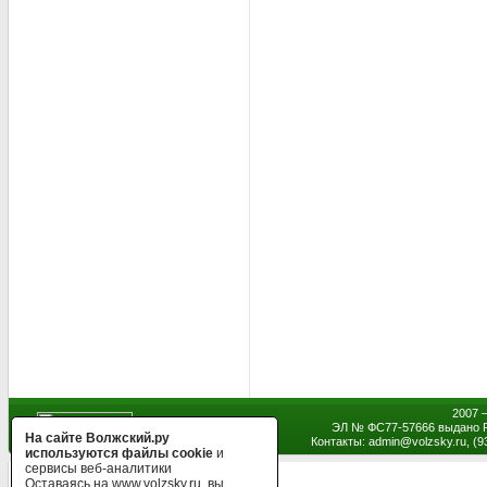
2007 
ЭЛ № ФС77-57666 выдано Р
На сайте Волжский.ру
Контакты: admin
@
volzsky.ru, (
используются файлы cookie
и
сервисы веб-аналитики
Оставаясь на www.volzsky.ru, вы