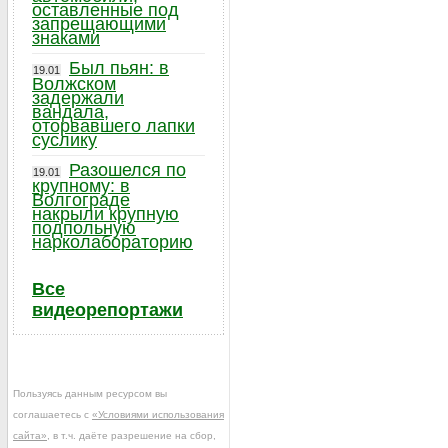
оставленные под
запрещающими
знаками
Был пьян: в
19.01
Волжском
задержали
вандала,
оторвавшего лапки
суслику
Разошелся по
19.01
крупному: в
Волгограде
накрыли крупную
подпольную
нарколабораторию
Все
видеорепортажи
Пользуясь данным ресурсом вы
соглашаетесь с
«Условиями использования
сайта»
, в т.ч. даёте разрешение на сбор,