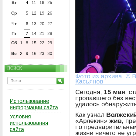
Вт
4
11
18
25
Ср
5
12
19
26
Чт
6
13
20
27
Пт
7
14
21
28
Сб
1
8
15
22
29
Вс
2
9
16
23
30
ПОИСК
Фото из архива. © 
Касьянов
Сегодня,
15 мая
, с
пропавшего без ве
Использование
удалось обнаружить
информации сайта
Как узнал
Волжски
Условия
«Арлекин»
жив
, пр
использования
по предварительным
сайта
жизни ничего не уг