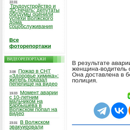
22.01
Трудоустройство и
3D-печать: депутаты
облдумы оценили
успехи Волжского
дома
соцобслуживания
Все
фоторепортажи
ВИДЕОРЕПОРТАЖИ
В результате авар
женщина-водитель 
Пожар в СНТ
3.08
Она доставлена в б
«Здоровье химика»:
полиция.
житель показал
пепелище на видео
Момент аварии
19.03
с 10-летним
мальчиком на
Карбышева в
Волжском попал на
видео
В Волжском
23.01
эвакуировали