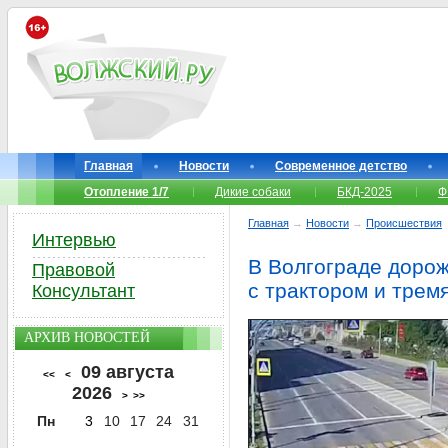
Главная
Новости
Современное детство
Отопление 1/7
Дикие собаки
БКД-2025
Ф
Главная
→
Новости
→
Происшествия
Интервью
В Волгограде дорож
Правовой
с трактором и трем
Консультант
АРХИВ НОВОСТЕЙ
09 августа
<<
<
2026
>
>>
Пн
3
10
17
24
31