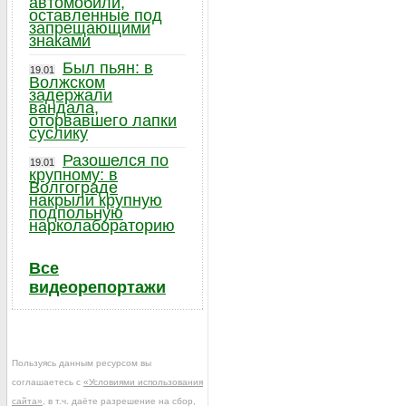
автомобили,
оставленные под
запрещающими
знаками
Был пьян: в
19.01
Волжском
задержали
вандала,
оторвавшего лапки
суслику
Разошелся по
19.01
крупному: в
Волгограде
накрыли крупную
подпольную
нарколабораторию
Все
видеорепортажи
Пользуясь данным ресурсом вы
соглашаетесь с
«Условиями использования
сайта»
, в т.ч. даёте разрешение на сбор,