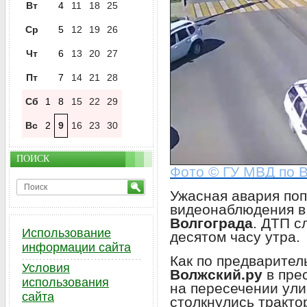
Вт
4
11
18
25
Ср
5
12
19
26
Чт
6
13
20
27
Пт
7
14
21
28
Сб
1
8
15
22
29
Вс
2
9
16
23
30
ПОИСК
Фото © ГУ МВД по В
Ужасная авария по
видеонаблюдения 
Волгограда
. ДТП с
Использование
десятом часу утра.
информации сайта
Как по предварите
Условия
Волжский.ру
в пре
использования
на пересечении ули
сайта
столкнулись тракто