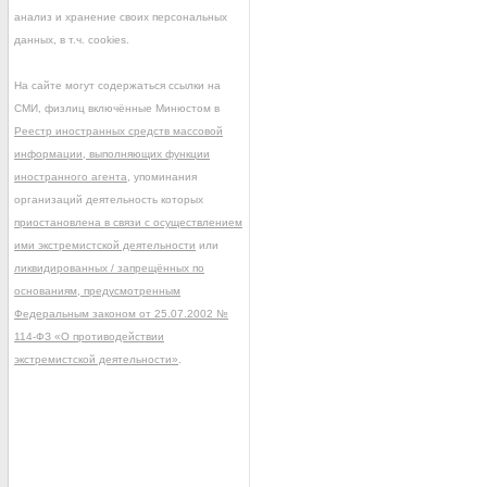
анализ и хранение своих персональных
данных, в т.ч. cookies.
На сайте могут содержаться ссылки на
СМИ, физлиц включённые Минюстом в
Реестр иностранных средств массовой
информации, выполняющих функции
иностранного агента
, упоминания
организаций деятельность которых
приостановлена в связи с осуществлением
ими экстремистской деятельности
или
ликвидированных / запрещённых по
основаниям, предусмотренным
Федеральным законом от 25.07.2002 №
114-ФЗ «О противодействии
экстремистской деятельности»
.