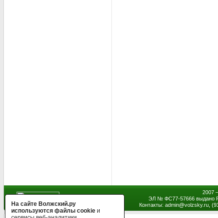
2007 
ЭЛ № ФС77-57666 выдано Р
На сайте Волжский.ру
Контакты: admin
@
volzsky.ru, (
используются файлы cookie
и
сервисы веб-аналитики