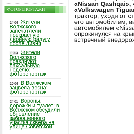
«Nissan Qashqai»,
«Volkswagen Tigua
ФОТОРЕПОРТАЖИ
трактор, уходя от 
его автомобилем, в
Жители
14.04
Волжского
автомобилем «Nissa
запечатлели
опрокинулся на кры
прекрасную
встречный внедоро
двойную радугу
после ливня
Жители
13.04
Волжского
празднуют
пахсальную
неделю:
фоторепортаж
В Волжском
10.04
зацвела весна:
фоторепортаж
Вороны,
24.01
дорожки и туалет: в
Волжском обсудили
обновление
заброшенного
участка сквера на
улице Советской