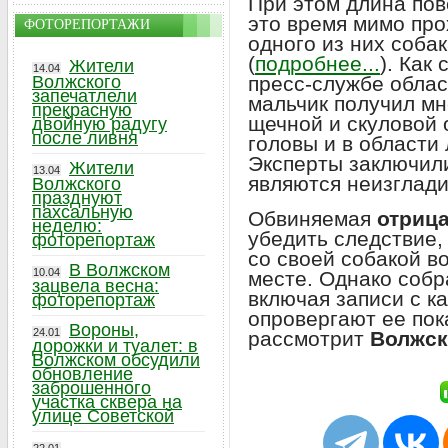
При этом длина пов
это время мимо про
ФОТОРЕПОРТАЖИ
одного из них соба
(
подробнее...
). Как
Жители
14.04
пресс-службе обла
Волжского
запечатлели
мальчик получил м
прекрасную
щечной и скуловой 
двойную радугу
после ливня
головы и в области
Эксперты заключил
Жители
13.04
являются неизглад
Волжского
празднуют
пахсальную
Обвиняемая
отрица
неделю:
убедить следствие,
фоторепортаж
со своей собакой в
В Волжском
10.04
месте. Однако собр
зацвела весна:
включая записи с к
фоторепортаж
опровергают ее пок
Вороны,
24.01
рассмотрит
Волжск
дорожки и туалет: в
Волжском обсудили
обновление
заброшенного
участка сквера на
улице Советской