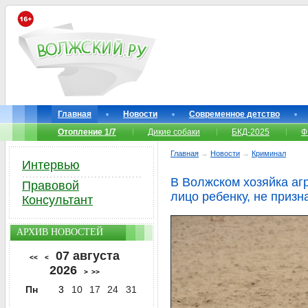
Главная
Новости
Современное детство
Отопление 1/7
Дикие собаки
БКД-2025
Ф
Главная
→
Новости
→
Криминал
Интервью
В Волжском хозяйка аг
Правовой
лицо ребенку, не призн
Консультант
АРХИВ НОВОСТЕЙ
07 августа
<<
<
2026
>
>>
Пн
3
10
17
24
31