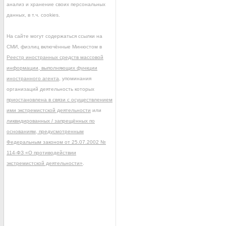
анализ и хранение своих персональных
данных, в т.ч. cookies.
На сайте могут содержаться ссылки на
СМИ, физлиц включённые Минюстом в
Реестр иностранных средств массовой
информации, выполняющих функции
иностранного агента
, упоминания
организаций деятельность которых
приостановлена в связи с осуществлением
ими экстремистской деятельности
или
ликвидированных / запрещённых по
основаниям, предусмотренным
Федеральным законом от 25.07.2002 №
114-ФЗ «О противодействии
экстремистской деятельности»
.