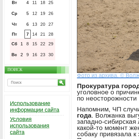
Вт
4
11
18
25
Ср
5
12
19
26
Чт
6
13
20
27
Пт
7
14
21
28
Сб
1
8
15
22
29
Вс
2
9
16
23
30
ПОИСК
Фото из архива. © Волж
Прокуратура горо
уголовное о причин
по неосторожности 
Использование
Напомним, ЧП случ
информации сайта
года
. Волжанка вы
Условия
западно-сибирская 
использования
какой-то момент же
сайта
собаку привязала к