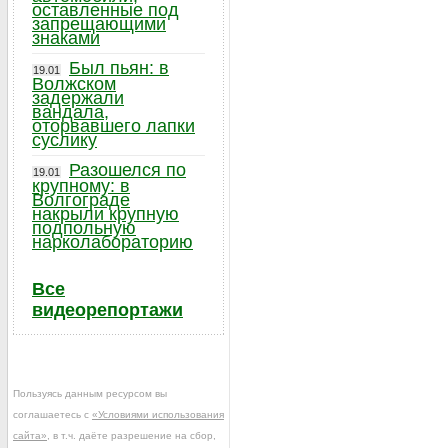
оставленные под
запрещающими
знаками
Был пьян: в
19.01
Волжском
задержали
вандала,
оторвавшего лапки
суслику
Разошелся по
19.01
крупному: в
Волгограде
накрыли крупную
подпольную
нарколабораторию
Все
видеорепортажи
Пользуясь данным ресурсом вы
соглашаетесь с
«Условиями использования
сайта»
, в т.ч. даёте разрешение на сбор,