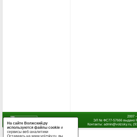
2007 
ЭЛ № ФС77-57666 выдано Р
На сайте Волжский.ру
Контакты: admin
@
volzsky.ru, (
используются файлы cookie
и
сервисы веб-аналитики
Оставаясь на www.volzsky.ru, вы