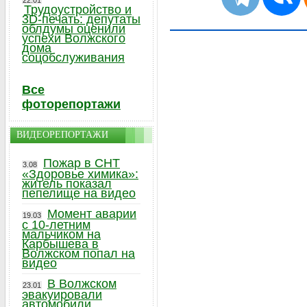
22.01
Трудоустройство и
3D-печать: депутаты
облдумы оценили
успехи Волжского
дома
соцобслуживания
Все
фоторепортажи
ВИДЕОРЕПОРТАЖИ
Пожар в СНТ
3.08
«Здоровье химика»:
житель показал
пепелище на видео
Момент аварии
19.03
с 10-летним
мальчиком на
Карбышева в
Волжском попал на
видео
В Волжском
23.01
эвакуировали
автомобили,