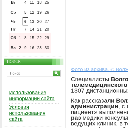
Вт
4
11
18
25
Ср
5
12
19
26
Чт
6
13
20
27
Пт
7
14
21
28
Сб
1
8
15
22
29
Вс
2
9
16
23
30
ПОИСК
Фото из архива. © Волж
Специалисты
Волго
телемедицинского
1307 дистанционных
Использование
информации сайта
Как рассказали
Вол
администрации
, с
Условия
пациент» выполне
использования
раз
медики консульт
сайта
ведущих клиник, в 