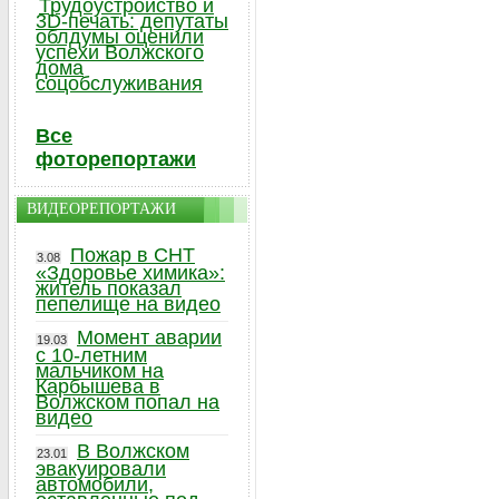
Трудоустройство и
3D-печать: депутаты
облдумы оценили
успехи Волжского
дома
соцобслуживания
Все
фоторепортажи
ВИДЕОРЕПОРТАЖИ
Пожар в СНТ
3.08
«Здоровье химика»:
житель показал
пепелище на видео
Момент аварии
19.03
с 10-летним
мальчиком на
Карбышева в
Волжском попал на
видео
В Волжском
23.01
эвакуировали
автомобили,