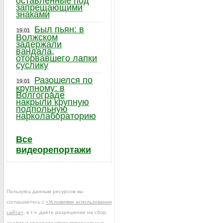
оставленные под
запрещающими
знаками
Был пьян: в
19.01
Волжском
задержали
вандала,
оторвавшего лапки
суслику
Разошелся по
19.01
крупному: в
Волгограде
накрыли крупную
подпольную
нарколабораторию
Все
видеорепортажи
Пользуясь данным ресурсом вы
соглашаетесь с
«Условиями использования
сайта»
, в т.ч. даёте разрешение на сбор,
анализ и хранение своих персональных