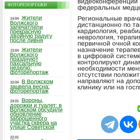
видеоконференций 
ФОТОРЕПОРТАЖИ
федеральных медце
Региональные врач
Жители
14.04
Волжского
дистанционно по та
запечатлели
кардиология, реаби
прекрасную
двойную радугу
неврология, терапи
после ливня
первичной очной ко
назначение терапев
Жители
13.04
Волжского
в цифровой систем
празднуют
контролируют динам
пахсальную
необходимости мен
неделю:
фоторепортаж
отсутствии положи
направляют на доп
В Волжском
10.04
клинику или на гос
зацвела весна:
фоторепортаж
Вороны,
24.01
дорожки и туалет: в
Волжском обсудили
обновление
заброшенного
участка сквера на
улице Советской
22.01