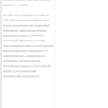
данных, в т.ч. cookies.
На сайте могут содержаться ссылки на
СМИ, физлиц включённые Минюстом в
Реестр иностранных средств массовой
информации, выполняющих функции
иностранного агента
, упоминания
организаций деятельность которых
приостановлена в связи с осуществлением
ими экстремистской деятельности
или
ликвидированных / запрещённых по
основаниям, предусмотренным
Федеральным законом от 25.07.2002 №
114-ФЗ «О противодействии
экстремистской деятельности»
.