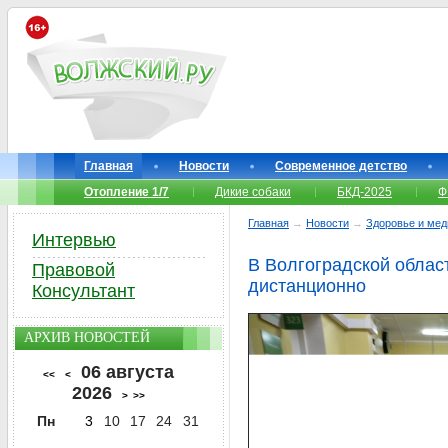
Главная
Новости
Современное детство
Отопление 1/7
Дикие собаки
БКД-2025
Ф
Главная
→
Новости
→
Здоровье и мед
Интервью
В Волгоградской облас
Правовой
дистанционно
Консультант
АРХИВ НОВОСТЕЙ
06 августа
<<
<
2026
>
>>
Пн
3
10
17
24
31