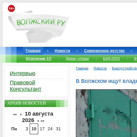
Главная
Новости
Современное детство
Отопление 1/7
Дикие собаки
БКД-2025
Ф
Главная
→
Новости
→
Благоустройств
Интервью
В Волжском ищут влад
Правовой
Консультант
АРХИВ НОВОСТЕЙ
10 августа
<<
<
2026
>
>>
Пн
3
10
17
24
31