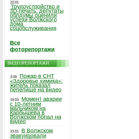
22.01
Трудоустройство и
3D-печать: депутаты
облдумы оценили
успехи Волжского
дома
соцобслуживания
Все
фоторепортажи
ВИДЕОРЕПОРТАЖИ
Пожар в СНТ
3.08
«Здоровье химика»:
житель показал
пепелище на видео
Момент аварии
19.03
с 10-летним
мальчиком на
Карбышева в
Волжском попал на
видео
В Волжском
23.01
эвакуировали