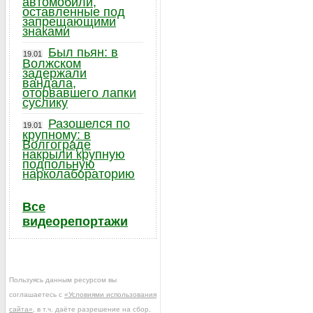
автомобили,
оставленные под
запрещающими
знаками
Был пьян: в
19.01
Волжском
задержали
вандала,
оторвавшего лапки
суслику
Разошелся по
19.01
крупному: в
Волгограде
накрыли крупную
подпольную
нарколабораторию
Все
видеорепортажи
Пользуясь данным ресурсом вы
соглашаетесь с
«Условиями использования
сайта»
, в т.ч. даёте разрешение на сбор,