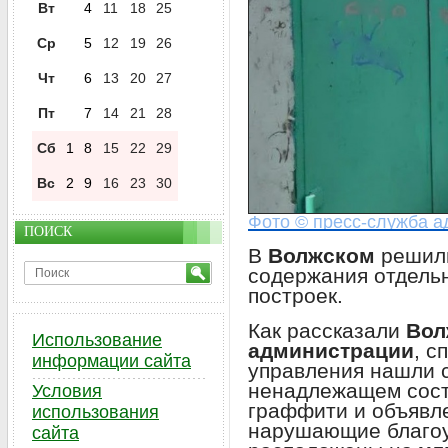
Вт
4
11
18
25
Ср
5
12
19
26
Чт
6
13
20
27
Пт
7
14
21
28
Сб
1
8
15
22
29
Вс
2
9
16
23
30
Фото © пресс-служба а
ПОИСК
В
Волжском
решил
содержания отдель
построек.
Как рассказали
Вол
Использование
администрации
, с
информации сайта
управления нашли с
ненадлежащем сост
Условия
граффити и объявле
использования
нарушающие благоу
сайта