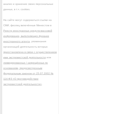
анализ и хранение своих персональных
данных, в т.ч. cookies.
На сайте могут содержаться ссылки на
СМИ, физлиц включённые Минюстом в
Реестр иностранных средств массовой
информации, выполняющих функции
иностранного агента
, упоминания
организаций деятельность которых
приостановлена в связи с осуществлением
ими экстремистской деятельности
или
ликвидированных / запрещённых по
основаниям, предусмотренным
Федеральным законом от 25.07.2002 №
114-ФЗ «О противодействии
экстремистской деятельности»
.