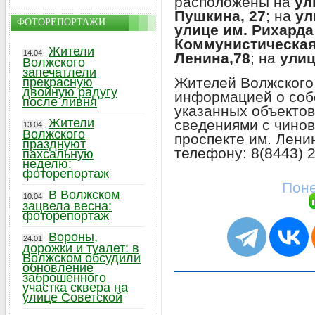
расположены на
ул
Пушкина, 27
; на
ул
ФОТОРЕПОРТАЖИ
улице им. Рихарда 
Коммунистическая
Жители
14.04
Ленина,78
; на
улиц
Волжского
запечатлели
Жителей Волжского
прекрасную
двойную радугу
информацией о соб
после ливня
указанных объектов
Жители
сведениями с чино
13.04
Волжского
проспекте им. Лени
празднуют
телефону: 8(8443) 2
пахсальную
неделю:
фоторепортаж
Поне
В Волжском
10.04
зацвела весна:
фоторепортаж
Вороны,
24.01
дорожки и туалет: в
Волжском обсудили
обновление
заброшенного
участка сквера на
улице Советской