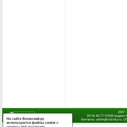
2007 
ЭЛ № ФС77-57666 выдано Р
На сайте Волжский.ру
Контакты: admin
@
volzsky.ru, (
используются файлы cookie
и
сервисы веб-аналитики