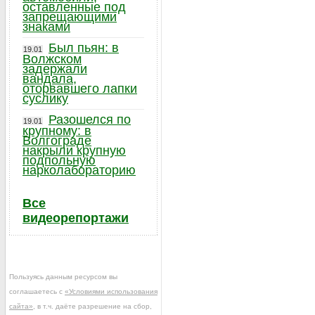
оставленные под
запрещающими
знаками
Был пьян: в
19.01
Волжском
задержали
вандала,
оторвавшего лапки
суслику
Разошелся по
19.01
крупному: в
Волгограде
накрыли крупную
подпольную
нарколабораторию
Все
видеорепортажи
Пользуясь данным ресурсом вы
соглашаетесь с
«Условиями использования
сайта»
, в т.ч. даёте разрешение на сбор,