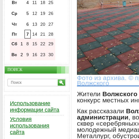
Вт
4
11
18
25
Ср
5
12
19
26
Чт
6
13
20
27
Пт
7
14
21
28
Сб
1
8
15
22
29
Вс
2
9
16
23
30
ПОИСК
Фото из архива. © 
Волжского
Жители
Волжског
конкурс местных ин
Использование
информации сайта
Как рассказали
Вол
администрации
, в
Условия
сквер «серебряных»
использования
молодежный медиац
сайта
Металлург, обустро