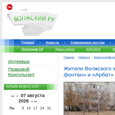
Главная
Новости
Современное детство
Отопление 1/7
Дикие собаки
БКД-2025
Ф
Главная
→
Новости
→
Благоустройств
Интервью
Жители Волжского х
Правовой
фонтан» и «Арбат»
Консультант
АРХИВ НОВОСТЕЙ
07 августа
<<
<
2026
>
>>
Пн
3
10
17
24
31