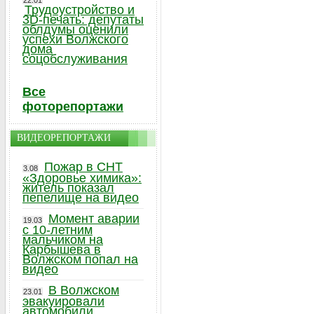
22.01
Трудоустройство и
3D-печать: депутаты
облдумы оценили
успехи Волжского
дома
соцобслуживания
Все
фоторепортажи
ВИДЕОРЕПОРТАЖИ
Пожар в СНТ
3.08
«Здоровье химика»:
житель показал
пепелище на видео
Момент аварии
19.03
с 10-летним
мальчиком на
Карбышева в
Волжском попал на
видео
В Волжском
23.01
эвакуировали
автомобили,