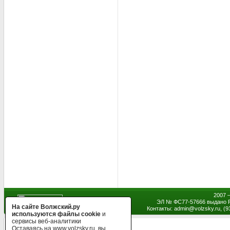
2007 
ЭЛ № ФС77-57666 выдано Р
На сайте Волжский.ру
Контакты: admin
@
volzsky.ru, (
используются файлы cookie
и
сервисы веб-аналитики
Оставаясь на www.volzsky.ru, вы