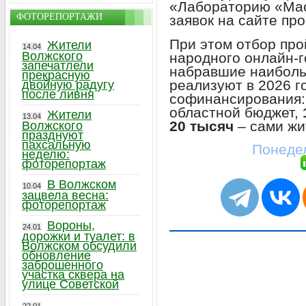
«Лабораторию «Мас
ФОТОРЕПОРТАЖИ
заявок на сайте пр
При этом отбор про
Жители
14.04
Волжского
народного онлайн-г
запечатлели
набравшие наиболь
прекрасную
реализуют в 2026 г
двойную радугу
после ливня
софинансирования
областной бюджет,
Жители
13.04
20 тысяч
– сами жи
Волжского
празднуют
пахсальную
Понедел
неделю:
фоторепортаж
В Волжском
10.04
зацвела весна:
фоторепортаж
Вороны,
24.01
дорожки и туалет: в
Волжском обсудили
обновление
заброшенного
участка сквера на
улице Советской