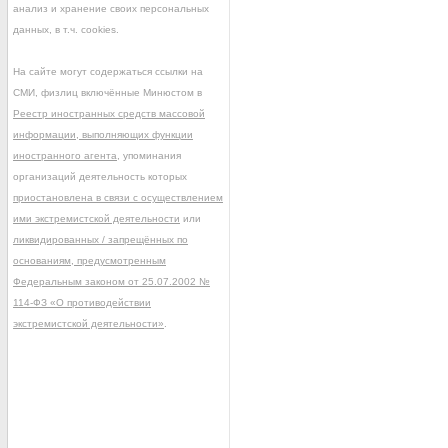
анализ и хранение своих персональных
данных, в т.ч. cookies.
На сайте могут содержаться ссылки на
СМИ, физлиц включённые Минюстом в
Реестр иностранных средств массовой
информации, выполняющих функции
иностранного агента
, упоминания
организаций деятельность которых
приостановлена в связи с осуществлением
ими экстремистской деятельности
или
ликвидированных / запрещённых по
основаниям, предусмотренным
Федеральным законом от 25.07.2002 №
114-ФЗ «О противодействии
экстремистской деятельности»
.