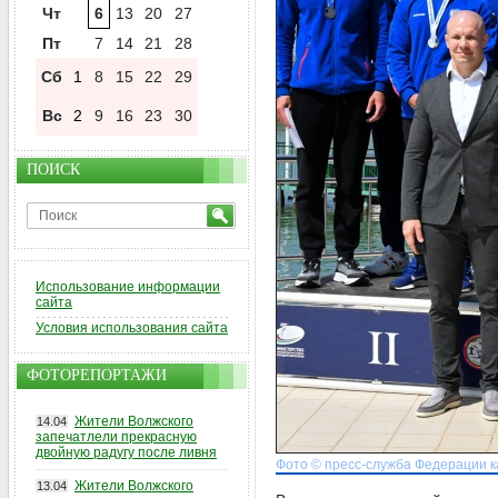
Чт
6
13
20
27
Пт
7
14
21
28
Сб
1
8
15
22
29
Вс
2
9
16
23
30
ПОИСК
Использование информации
сайта
Условия использования сайта
ФОТОРЕПОРТАЖИ
Жители Волжского
14.04
запечатлели прекрасную
двойную радугу после ливня
Фото © пресс-служба Федерации к
Жители Волжского
13.04