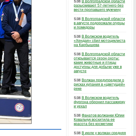
В Волгоградской области
5.08
разыскивают 57-летнего без
вести пропавшего мужчину
В Волгоградской области
5.08
в августе подорожали огурцы
и помидоры
В Волжском водитель
5.08
«Хендая» сбил мотоциклиста
на Карбышева
В Волгоградской области
5.08
открывается сезон охоты:
какие животные и птицы
доступны для добычи уже в
августе
Волжан предупредили о
5.08
рисках купания в «цветущей»
реке
В Волжском водитель
5.08
фургона обронил пассажирку
и уехал
Фанатов волжанки Юлии
5.08
Ковальчук восхитила ее
красота без косметики
В июле у волжан средняя
5.08