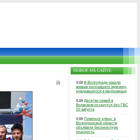
НОВОЕ НА САЙТЕ
В Волгограде нашли
5.08
живым пропавшего мужчину,
нуждавшегося в медпомощи
Десятки семей в
5.08
Волжском останутся без ГВС
20 августа
Покиньте улицу: в
5.08
Волгоградской области
объявили беспилотную
опасность