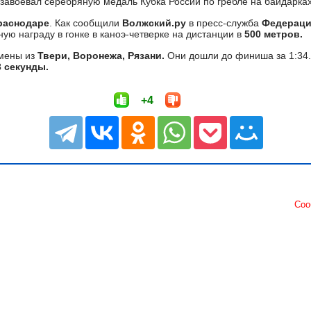
завоевал серебряную медаль Кубка России по гребле на байдарках
раснодаре
. Как сообщили
Волжский.ру
в пресс-служба
Федераци
ую награду в гонке в каноэ-четверке на дистанции в
500 метров.
смены из
Твери, Воронежа, Рязани.
Они дошли до финиша за 1:34.
3 секунды.
+4