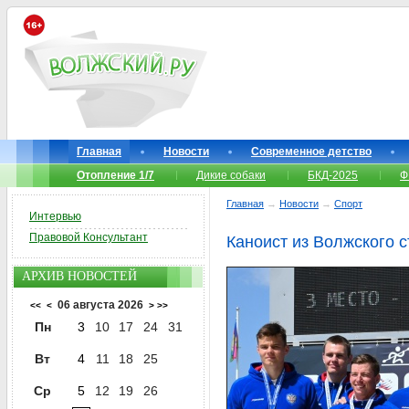
Главная
Новости
Современное детство
Отопление 1/7
Дикие собаки
БКД-2025
Ф
Главная
→
Новости
→
Спорт
Интервью
Правовой Консультант
Каноист из Волжского 
АРХИВ НОВОСТЕЙ
06 августа 2026
<<
<
>
>>
Пн
3
10
17
24
31
Вт
4
11
18
25
Ср
5
12
19
26