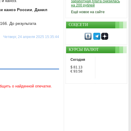
 и каноэ.
заработная плата снизилась
на 200 рублей
и каноэ России
,
Данил
Ещё новое на сайте
166. До результата
СОЦСЕТИ
Четверг, 24 апреля 2025 15:35:44
КУРСЫ ВАЛЮТ
Сегодня
$ 81.13
€ 93.58