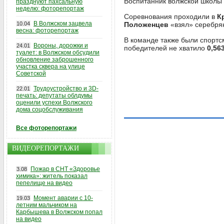
Воспитанник волжской школы 
празднуют пахсальную
неделю: фоторепортаж
Соревнования проходили в
К
В Волжском зацвела
10.04
Положенцев
«взял» серебрян
весна: фоторепортаж
В команде также были спорт
Вороны, дорожки и
24.01
победителей не хватило
0,56
туалет: в Волжском обсудили
обновление заброшенного
участка сквера на улице
Советской
Трудоустройство и 3D-
22.01
печать: депутаты облдумы
оценили успехи Волжского
дома соцобслуживания
Все фоторепортажи
ВИДЕОРЕПОРТАЖИ
Пожар в СНТ «Здоровье
3.08
химика»: житель показал
пепелище на видео
Момент аварии с 10-
19.03
летним мальчиком на
Карбышева в Волжском попал
на видео