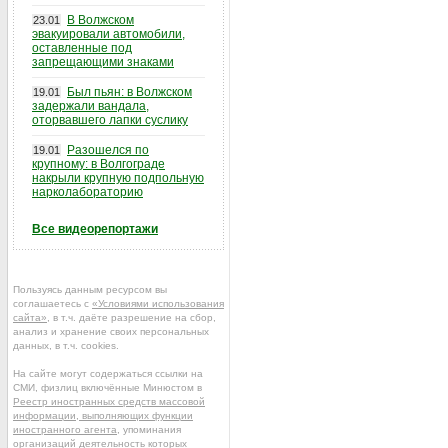
В Волжском
23.01
эвакуировали автомобили,
оставленные под
запрещающими знаками
Был пьян: в Волжском
19.01
задержали вандала,
оторвавшего лапки суслику
Разошелся по
19.01
крупному: в Волгограде
накрыли крупную подпольную
нарколабораторию
Все видеорепортажи
Пользуясь данным ресурсом вы
соглашаетесь с
«Условиями использования
сайта»
, в т.ч. даёте разрешение на сбор,
анализ и хранение своих персональных
данных, в т.ч. cookies.
На сайте могут содержаться ссылки на
СМИ, физлиц включённые Минюстом в
Реестр иностранных средств массовой
информации, выполняющих функции
иностранного агента
, упоминания
организаций деятельность которых