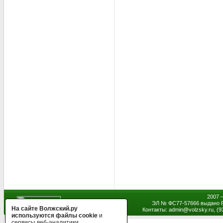
2007 
ЭЛ № ФС77-57666 выдано Р
На сайте Волжский.ру
Контакты: admin
@
volzsky.ru, (
используются файлы cookie
и
сервисы веб-аналитики