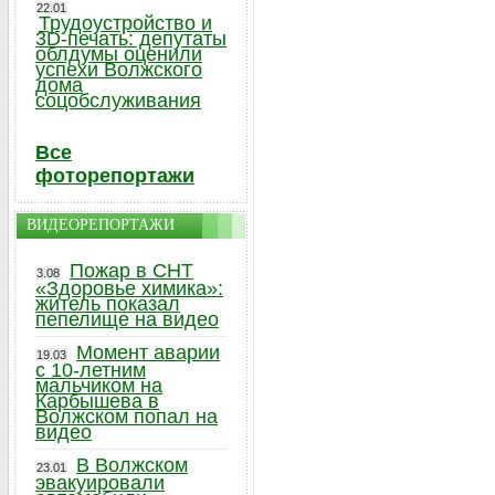
22.01
Трудоустройство и
3D-печать: депутаты
облдумы оценили
успехи Волжского
дома
соцобслуживания
Все
фоторепортажи
ВИДЕОРЕПОРТАЖИ
Пожар в СНТ
3.08
«Здоровье химика»:
житель показал
пепелище на видео
Момент аварии
19.03
с 10-летним
мальчиком на
Карбышева в
Волжском попал на
видео
В Волжском
23.01
эвакуировали