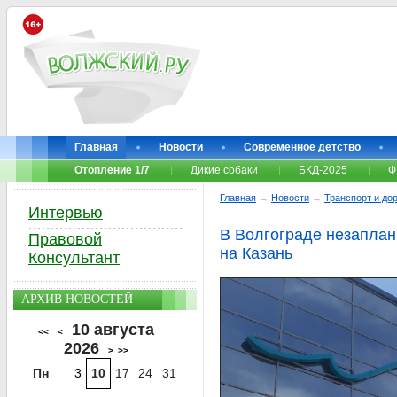
Главная
Новости
Современное детство
Отопление 1/7
Дикие собаки
БКД-2025
Ф
Главная
→
Новости
→
Транспорт и до
Интервью
В Волгограде незапла
Правовой
на Казань
Консультант
АРХИВ НОВОСТЕЙ
10 августа
<<
<
2026
>
>>
Пн
3
10
17
24
31