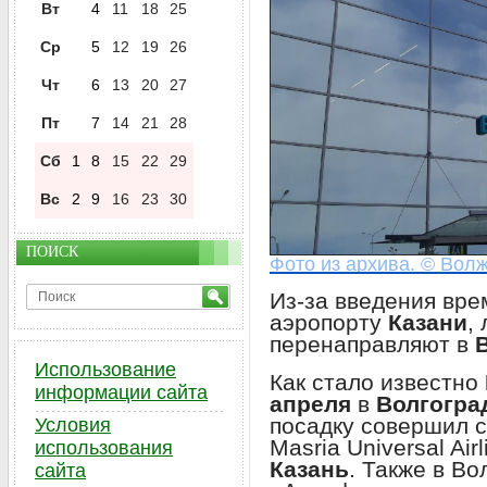
Вт
4
11
18
25
Ср
5
12
19
26
Чт
6
13
20
27
Пт
7
14
21
28
Сб
1
8
15
22
29
Вс
2
9
16
23
30
ПОИСК
Фото из архива. © Волж
Из-за введения вре
аэропорту
Казани
,
перенаправляют в
Использование
Как стало известно
информации сайта
апреля
в
Волгогра
посадку совершил с
Условия
Masria Universal Ai
использования
Казань
. Также в Во
сайта