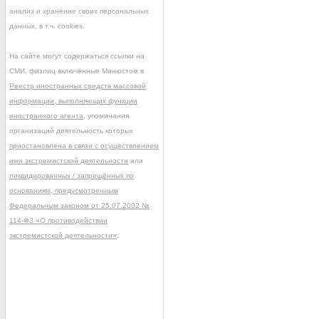
анализ и хранение своих персональных
данных, в т.ч. cookies.
На сайте могут содержаться ссылки на
СМИ, физлиц включённые Минюстом в
Реестр иностранных средств массовой
информации, выполняющих функции
иностранного агента
, упоминания
организаций деятельность которых
приостановлена в связи с осуществлением
ими экстремистской деятельности
или
ликвидированных / запрещённых по
основаниям, предусмотренным
Федеральным законом от 25.07.2002 №
114-ФЗ «О противодействии
экстремистской деятельности»
.