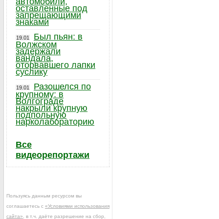
автомобили,
оставленные под
запрещающими
знаками
Был пьян: в
19.01
Волжском
задержали
вандала,
оторвавшего лапки
суслику
Разошелся по
19.01
крупному: в
Волгограде
накрыли крупную
подпольную
нарколабораторию
Все
видеорепортажи
Пользуясь данным ресурсом вы
соглашаетесь с
«Условиями использования
сайта»
, в т.ч. даёте разрешение на сбор,