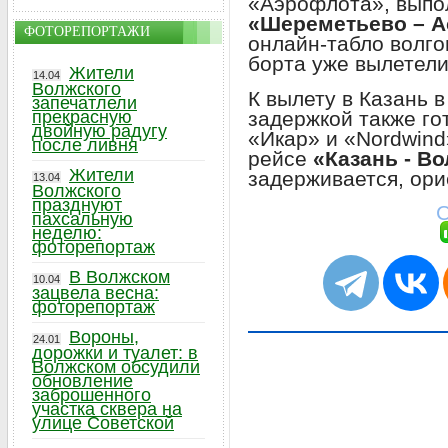
«Аэрофлота», выпо
«Шереметьево – А
ФОТОРЕПОРТАЖИ
онлайн-табло волго
борта уже вылетели
Жители
14.04
Волжского
К вылету в Казань 
запечатлели
задержкой также го
прекрасную
двойную радугу
«Икар» и «Nordwind
после ливня
рейсе
«Казань - Во
Жители
задерживается, ори
13.04
Волжского
празднуют
С
пахсальную
неделю:
фоторепортаж
В Волжском
10.04
зацвела весна:
фоторепортаж
Вороны,
24.01
дорожки и туалет: в
Волжском обсудили
обновление
заброшенного
участка сквера на
улице Советской