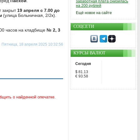
перед
Пасхой
.
заработная плата снизилась
на 200 рублей
т закрыт
19 апреля с 7.00 до
Ещё новое на сайте
м
(улица Больничная, 2/2к).
СОЦСЕТИ
.00 часов на кладбище
№ 2, 3
Пятница, 18 апреля 2025 10:32:56
КУРСЫ ВАЛЮТ
Сегодня
$ 81.13
€ 93.58