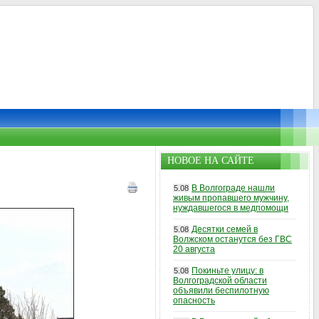
НОВОЕ НА САЙТЕ
В Волгограде нашли
5.08
живым пропавшего мужчину,
нуждавшегося в медпомощи
Десятки семей в
5.08
Волжском останутся без ГВС
20 августа
Покиньте улицу: в
5.08
Волгоградской области
объявили беспилотную
опасность