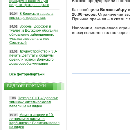
Волжан предупредили о полно
празднуют пахсальную
неделю: фоторепортаж
Как сообщили
Волжский.ру
в
В Волжском зацвела
10.04
20.00 часов
. Ограничения вв
весна: фоторепортаж
Причина прежняя – в связи с
Вороны, дорожки и
24.01
Напомним, ежедневное огра
туалет: в Волжском обсудили
въезд возможен только через
обновление заброшенного
участка сквера на улице
Советской
Трудоустройство и 3D-
22.01
печать: депутаты облдумы
оценили успехи Волжского
дома соцобслуживания
Все фоторепортажи
ВИДЕОРЕПОРТАЖИ
Пожар в СНТ «Здоровье
3.08
химика»: житель показал
пепелище на видео
Момент аварии с 10-
19.03
летним мальчиком на
Карбышева в Волжском попал
на видео