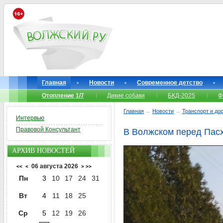
Главная
Новости
Современное детство
Отопление 1/7
Дикие собаки
БКД-2025
Ф
Главная
→
Новости
→
Транспорт и до
Интервью
Правовой Консультант
В Волжском перед Пасх
АРХИВ НОВОСТЕЙ
06 августа 2026
<<
<
>
>>
Пн
3
10
17
24
31
Вт
4
11
18
25
Ср
5
12
19
26