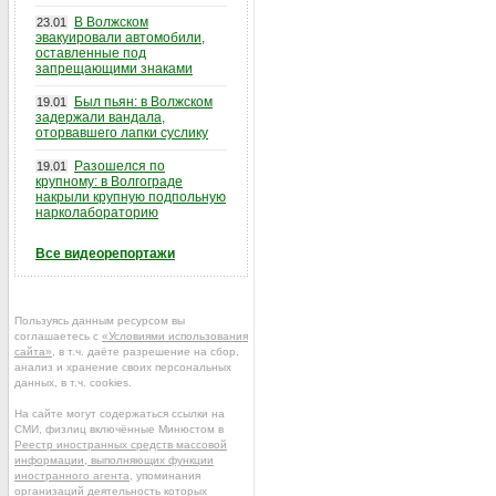
В Волжском
23.01
эвакуировали автомобили,
оставленные под
запрещающими знаками
Был пьян: в Волжском
19.01
задержали вандала,
оторвавшего лапки суслику
Разошелся по
19.01
крупному: в Волгограде
накрыли крупную подпольную
нарколабораторию
Все видеорепортажи
Пользуясь данным ресурсом вы
соглашаетесь с
«Условиями использования
сайта»
, в т.ч. даёте разрешение на сбор,
анализ и хранение своих персональных
данных, в т.ч. cookies.
На сайте могут содержаться ссылки на
СМИ, физлиц включённые Минюстом в
Реестр иностранных средств массовой
информации, выполняющих функции
иностранного агента
, упоминания
организаций деятельность которых