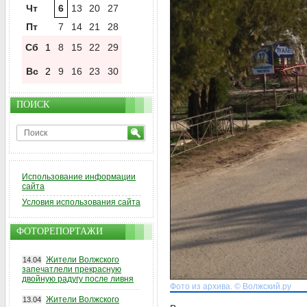
Чт
6
13
20
27
Пт
7
14
21
28
Сб
1
8
15
22
29
Вс
2
9
16
23
30
ПОИСК
Использование информации
сайта
Условия использования сайта
ФОТОРЕПОРТАЖИ
Жители Волжского
14.04
запечатлели прекрасную
двойную радугу после ливня
Фото из архива. © Волжский.ру
Жители Волжского
13.04