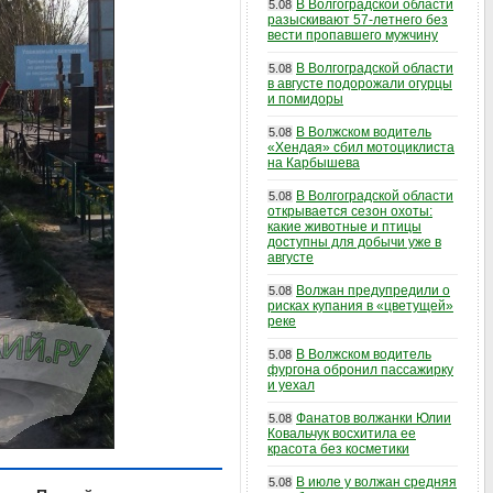
В Волгоградской области
5.08
разыскивают 57-летнего без
вести пропавшего мужчину
В Волгоградской области
5.08
в августе подорожали огурцы
и помидоры
В Волжском водитель
5.08
«Хендая» сбил мотоциклиста
на Карбышева
В Волгоградской области
5.08
открывается сезон охоты:
какие животные и птицы
доступны для добычи уже в
августе
Волжан предупредили о
5.08
рисках купания в «цветущей»
реке
В Волжском водитель
5.08
фургона обронил пассажирку
и уехал
Фанатов волжанки Юлии
5.08
Ковальчук восхитила ее
красота без косметики
В июле у волжан средняя
5.08