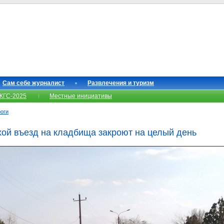
Сам себе журналист
Развлечения и туризм
КГС-2025
Местные инициативы
роги
ой въезд на кладбища закроют на целый день